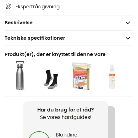
Ekspertrådgivning
bemærkelsesværdige steder... Ud over din stedsans er
dette IGN-vandrekort derfor, efter vores mening,
uundværligt i din rygsæk og i dine hænder!
Beskrivelse
Tekniske specifikationer
Anbefales til
Produkt(er), der er knyttet til denne vare
Vandreture / Trekking / Rejse
Produkt
Mulhouse.Forêt Domaniale De La Hardt
Pløs
Fransk
Har du brug for et råd?
Se vores hardguides!
Blandine