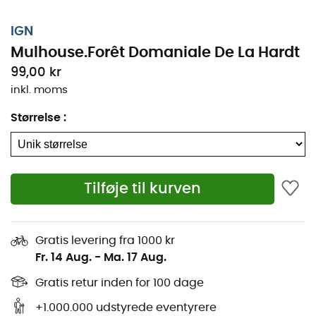
IGN
Mulhouse.Forêt Domaniale De La Hardt
99,00 kr
inkl. moms
Størrelse
:
Tilføje til kurven
Uanset om det er for et par kilometer eller en lang
udforskning, vil den topografiske nan Mulhouse.Forêt
Domaniale De La Hardt være en værdifuld allieret til at
Gratis levering fra 1000 kr
forberede og opleve dit eventyr. Denne detaljerede nan
Fr. 14 Aug.
-
Ma. 17 Aug.
(målestok 1:25.000) indeholder alle nødvendige detaljer
for at navigere på stier og veje i Mulhouse.Forêt
Gratis retur inden for 100 dage
Domaniale De La Hardt og opdage dens mange
+1.000.000 udstyrede eventyrere
rigdomme: terræn, vandløb, refugier og andre