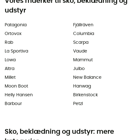
Vores maerker til sko, beklædning og
udstyr
Patagonia
Fjällräven
Ortovox
Columbia
Rab
Scarpa
La Sportiva
Vaude
Lowa
Mammut
Altra
Julbo
Millet
New Balance
Moon Boot
Hanwag
Helly Hansen
Birkenstock
Barbour
Petzl
Sko, beklædning og udstyr: mere