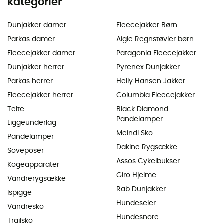
kategorier
Dunjakker damer
Fleecejakker Børn
Parkas damer
Aigle Regnstøvler børn
Fleecejakker damer
Patagonia Fleecejakker
Dunjakker herrer
Pyrenex Dunjakker
Parkas herrer
Helly Hansen Jakker
Fleecejakker herrer
Columbia Fleecejakker
Telte
Black Diamond
Pandelamper
Liggeunderlag
Meindl Sko
Pandelamper
Dakine Rygsække
Soveposer
Assos Cykelbukser
Kogeapparater
Giro Hjelme
Vandrerygsække
Rab Dunjakker
Ispigge
Hundeseler
Vandresko
Hundesnore
Trailsko