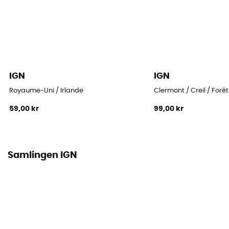
IGN
IGN
Royaume-Uni / Irlande
Clermont / Creil / Forê
59,00 kr
99,00 kr
Samlingen IGN