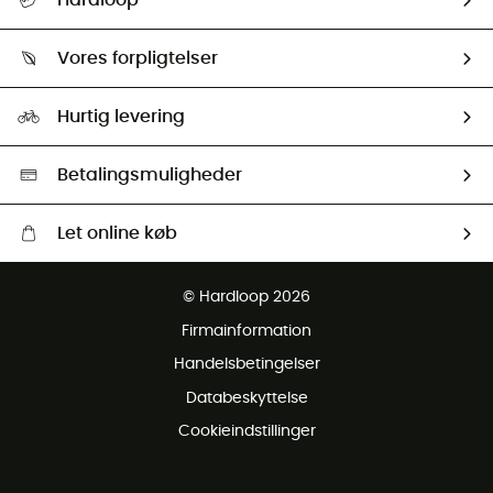
Hardloop
Følge min pakke
Om os
Returnering & Tilbagebetaling
Vores forpligtelser
HardGuides
Størrelsesguide
Vores foraftryk
Our ambassadors
Hurtig levering
Second hand
HardGreen Udvalg
Betalingsmuligheder
Let online køb
Gratis levering fra 1000 kr
© Hardloop 2026
Gratis retur inden for 100 dage
Firmainformation
Gratis Kundeservice
Handelsbetingelser
Databeskyttelse
Cookieindstillinger