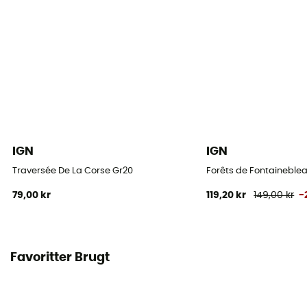
IGN
IGN
Traversée De La Corse Gr20
Forêts de Fontaineblea
79,00 kr
119,20 kr
149,00 kr
-
Favoritter Brugt