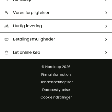
Følge min pakke
Om os
Returnering & Tilbagebetaling
Vores forpligtelser
HardGuides
Størrelsesguide
Vores foraftryk
Our ambassadors
Hurtig levering
Second hand
HardGreen Udvalg
Betalingsmuligheder
Let online køb
Gratis levering fra 1000 kr
© Hardloop 2026
Gratis retur inden for 100 dage
Firmainformation
Gratis Kundeservice
Handelsbetingelser
Databeskyttelse
Cookieindstillinger