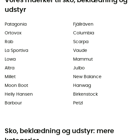
Vores maerker til sko, beklædning og
udstyr
Patagonia
Fjällräven
Ortovox
Columbia
Rab
Scarpa
La Sportiva
Vaude
Lowa
Mammut
Altra
Julbo
Millet
New Balance
Moon Boot
Hanwag
Helly Hansen
Birkenstock
Barbour
Petzl
Sko, beklædning og udstyr: mere