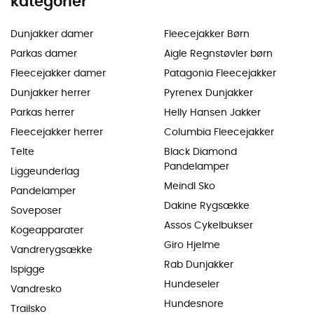
kategorier
Dunjakker damer
Fleecejakker Børn
Parkas damer
Aigle Regnstøvler børn
Fleecejakker damer
Patagonia Fleecejakker
Dunjakker herrer
Pyrenex Dunjakker
Parkas herrer
Helly Hansen Jakker
Fleecejakker herrer
Columbia Fleecejakker
Telte
Black Diamond
Pandelamper
Liggeunderlag
Meindl Sko
Pandelamper
Dakine Rygsække
Soveposer
Assos Cykelbukser
Kogeapparater
Giro Hjelme
Vandrerygsække
Rab Dunjakker
Ispigge
Hundeseler
Vandresko
Hundesnore
Trailsko