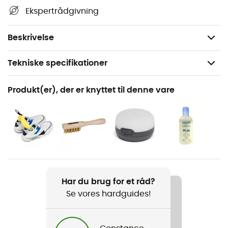
Uden fluorcarboner
Ekspertrådgivning
Let at anvende: på tørt eller vådt syntetisk stof
500 ml
Beskrivelse
Tekniske specifikationer
Anbefales til
Produkt(er), der er knyttet til denne vare
Camping / Bivuak
Produkt
Tent & Gear Solar Wash
Rumindhold
500 ml
Har du brug for et råd?
Se vores hardguides!