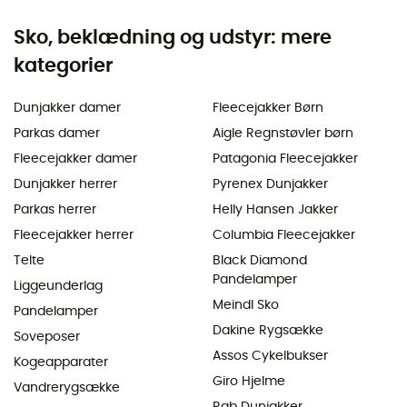
Sko, beklædning og udstyr: mere
kategorier
Dunjakker damer
Fleecejakker Børn
Parkas damer
Aigle Regnstøvler børn
Fleecejakker damer
Patagonia Fleecejakker
Dunjakker herrer
Pyrenex Dunjakker
Parkas herrer
Helly Hansen Jakker
Fleecejakker herrer
Columbia Fleecejakker
Telte
Black Diamond
Pandelamper
Liggeunderlag
Meindl Sko
Pandelamper
Dakine Rygsække
Soveposer
Assos Cykelbukser
Kogeapparater
Giro Hjelme
Vandrerygsække
Rab Dunjakker