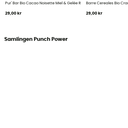
Pur' Bar Bio Cacao Noisette Miel & Gelée Royale - Energibar
Barre Cereales Bio Cran
29,00 kr
29,00 kr
Samlingen Punch Power