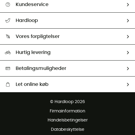
Kundeservice
FAQs & hjælp
Hardloop
Følge min pakke
Om os
Returnering & Tilbagebetaling
Vores forpligtelser
HardGuides
Størrelsesguide
Vores foraftryk
Our ambassadors
Hurtig levering
Second hand
HardGreen Udvalg
Betalingsmuligheder
Let online køb
Gratis levering fra 1000 kr
© Hardloop 2026
Gratis retur inden for 100 dage
Firmainformation
Gratis Kundeservice
Handelsbetingelser
Databeskyttelse