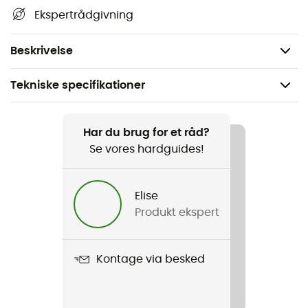
Ekspertrådgivning
*Ingredienser fra økologisk landbrug.
Indeholder: mandler, æg. Kan indeholde: andre nødder.
Beskrivelse
Tekniske specifikationer
Anbefales til
Vandreture / Trail / Løb / Triatlon / Trekking / Det
Har du brug for et råd?
daglige liv
Se vores hardguides!
Vægt
Elise
30 g
Produkt ekspert
Produkt
Bionougat - Barre 30 g
Kontage via besked
Label
Bio / Europæisk oprindelsesgaranti