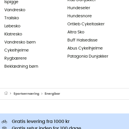
Ispigge
Hundeseler
Vandresko
Hundesnore
Trailsko
Ortlieb Cykeltasker
Løbesko
Altra Sko
Klatresko
Buff Halsedisse
Vandresko børn
Abus Cykelhjelme
Cykelhjelme
Patagonia Dunjakker
Rygbærere
Beklædning børn
Sportsernæring
Energibar
Gratis levering fra 1000 kr
Gratis retur inden for 100 dage