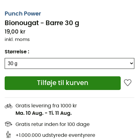
sportsaktivitet.
Sammensætning
: for 100 g / for en Barre 30 g
Punch Power
Bionougat - Barre 30 g
Energiværdi (kcal): 418 / 125
19,00 kr
Energiværdi (kJ): 1767 / 531
inkl. moms
Fedtstoffer (g): 9,0 / 2,7
heraf mættede fedtsyrer (g): 0,7 / 0,2
Størrelse
:
Kulhydrater (g): 80,4 / 24,1
heraf sukkerarter (g): 68,7 / 20,6
Kostfibre (g): 0,4 / 0,1
Tilføje til kurven
Proteiner (g): 3,7 / 1,1
Salt (g): <0,1 / <0,1
Gratis levering fra 1000 kr
Ingredienser
:
Ma. 10 Aug.
-
Ti. 11 Aug.
Sukker*, glukosesirup*, mandler* (15%), maltodextrin*,
Gratis retur inden for 100 dage
invertsukker*, honning* (3%), oblaten (kartoffelstivelse,
+1.000.000 udstyrede eventyrere
vand, solsikkeolie), æggehvide*, naturlig vaniljearoma.