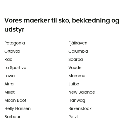
Vores maerker til sko, beklædning og
udstyr
Patagonia
Fjällräven
Ortovox
Columbia
Rab
Scarpa
La Sportiva
Vaude
Lowa
Mammut
Altra
Julbo
Millet
New Balance
Moon Boot
Hanwag
Helly Hansen
Birkenstock
Barbour
Petzl