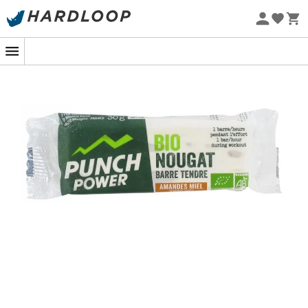
behagelig tekstur at indtage under anstrengelse og en
Øko-fremstillet
smag, der vil glæde de lækkersultne. Endelig bar
Tilpasset til langvarige anstrengelser
, er BiOnougat-
baren dækket af en tynd film (lag af oblaten), der gør
den praktisk at indtage og ikke klæbrig. Den er pakket
som en individuel Barre 30 g, med en fremragende
smag og en lækker tekstur, og du vil hurtigt blive
afhængig af den.
Punch Power, det mest naturlige franske mærke inden
for sport, har arbejdet i næsten 20 år inden for
sportsernæring. Det har som eneste mål at
imødekomme alle sportsudøveres forventninger ved at
kombinere
kvalitet, effektivitet og tolerance
med
enestående smagsegenskaber
.
Anvendelsesråd
:
Indtag
en til to BiOnougat-barer
pr. time med