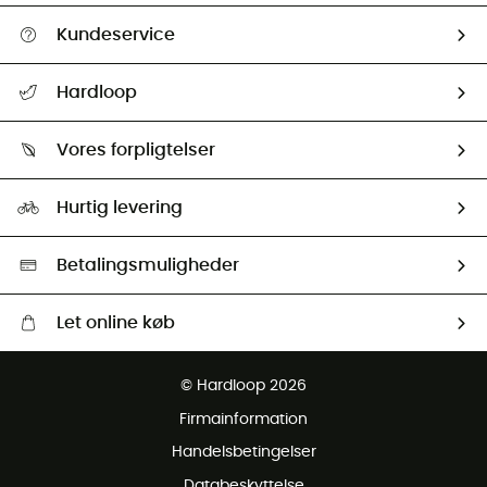
Kundeservice
FAQs & hjælp
Hardloop
Følge min pakke
Om os
Returnering & Tilbagebetaling
Vores forpligtelser
HardGuides
Størrelsesguide
Vores foraftryk
Our ambassadors
Hurtig levering
Second hand
HardGreen Udvalg
Betalingsmuligheder
Let online køb
Gratis levering fra 1000 kr
© Hardloop 2026
Gratis retur inden for 100 dage
Firmainformation
Gratis Kundeservice
Handelsbetingelser
Databeskyttelse