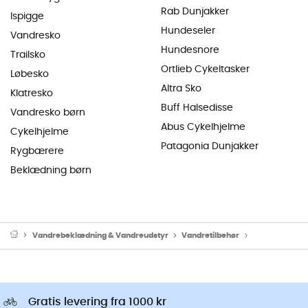
Rab Dunjakker
Ispigge
Hundeseler
Vandresko
Hundesnore
Trailsko
Ortlieb Cykeltasker
Løbesko
Altra Sko
Klatresko
Buff Halsedisse
Vandresko børn
Abus Cykelhjelme
Cykelhjelme
Patagonia Dunjakker
Rygbærere
Beklædning børn
Vandrebeklædning & Vandreudstyr
Vandretilbehør
Vandre vedlig
Gratis levering fra 1000 kr