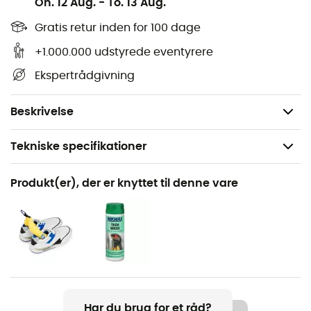
On. 12 Aug.
-
To. 13 Aug.
Kan påføres i maskine eller i hånden,
Gratis retur inden for 100 dage
Miljøvenlig,
+1.000.000 udstyrede eventyrere
For at bevare imprægneringen, vask altid med
Nikwax Tech Wash®. Brug ikke almindelige
Ekspertrådgivning
vaskemidler.
Mængde: 300 ml.
Beskrivelse
Tekniske specifikationer
Anbefales til
Produkt(er), der er knyttet til denne vare
Det daglige liv
Produkt
Cotton Proof
Rumindhold
300 mL
Har du brug for et råd?