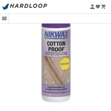
-5% Extra - Kode Summer5
Nikwax Cotton Proof imprægneringsmiddel
er
pålidelig
,
nem at bruge
og meget
effektiv
. Det kan
bruges på alle
bomulds-, polybomulds- og lærredstøj
.
Takket være sin
imprægnering
reducerer det
vægtøgning og
bevarer åndbarheden
af bomuld,
polybomuld og lærred i fugtige omgivelser.
I modsætning til andre alternative produkter er Nikwax
Cotton Proof™
uskadeligt
for tøj og udstyr af bomuld.
Det er
vandbaseret
,
brandhæmmende
og
indeholder
hverken flygtige organiske forbindelser (VOC) eller
fluorkarboner
.