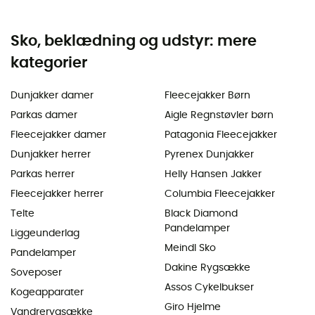
Sko, beklædning og udstyr: mere
kategorier
Dunjakker damer
Fleecejakker Børn
Parkas damer
Aigle Regnstøvler børn
Fleecejakker damer
Patagonia Fleecejakker
Dunjakker herrer
Pyrenex Dunjakker
Parkas herrer
Helly Hansen Jakker
Fleecejakker herrer
Columbia Fleecejakker
Telte
Black Diamond
Pandelamper
Liggeunderlag
Meindl Sko
Pandelamper
Dakine Rygsække
Soveposer
Assos Cykelbukser
Kogeapparater
Giro Hjelme
Vandrerygsække