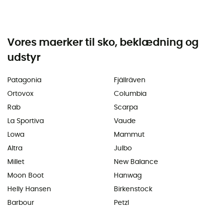
Vores maerker til sko, beklædning og
udstyr
Patagonia
Fjällräven
Ortovox
Columbia
Rab
Scarpa
La Sportiva
Vaude
Lowa
Mammut
Altra
Julbo
Millet
New Balance
Moon Boot
Hanwag
Helly Hansen
Birkenstock
Barbour
Petzl