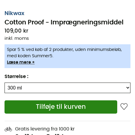
Effekterne af imprægneringen aktiveres uden varme.
Nikwax
Det er derfor ikke nødvendigt at bruge en tørretumbler
Cotton Proof - Imprægneringsmiddel
for at optimere effekterne.
109,00 kr
Anvendelsesmåde
:
inkl. moms
Fjern alle vaskemiddelrester fra
Spar 5 % ved køb af 2 produkter, uden minimumsbeløb,
vaskemiddelrummet,
med koden Summer5.
Læse mere +
Placer det rene tøj i vaskemaskinen (maksimum 3
stykker tøj),
Størrelse
:
Brug 50 ml til et stykke tøj og 100 ml til 2-3 stykker,
Vask i henhold til plejeanvisningerne,
Lad tøjet dryppe af.
Tilføje til kurven
Egenskaber
:
Gør vandafvisende,
Gratis levering fra 1000 kr
Bevarer åndbarheden,