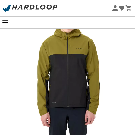
Øko-fremstillet
Men's Moab Rain Jacket
er en
regnjakke
til
mænd
designet af mærket
Vaude
, ideel til at cykle gennem
regnbyger uden at ødelægge din fornøjelse. Med sin
vandafvisende membran
i 2,5 lag holder denne
regnjakke
dig tør, når vejret ikke er med dig. Derudover
er
Men's Moab Rain Jacket
udstyret med
ventilationsåbninger under armene og justeringer i
taljen og ved håndleddene, så du kan regulere din
temperatur perfekt under hele turen. Ud over at være