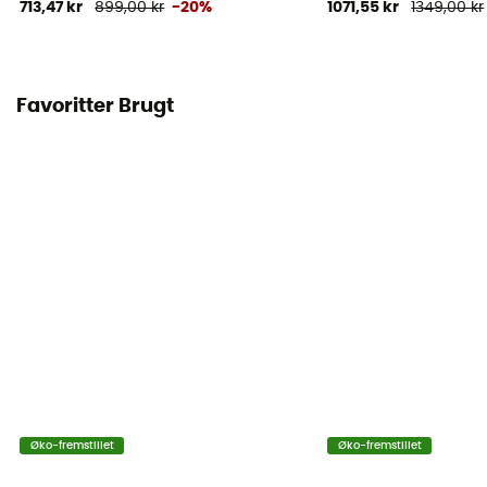
713,47 kr
899,00 kr
-20%
1071,55 kr
1349,00 kr
Favoritter Brugt
Øko-fremstillet
Øko-fremstillet