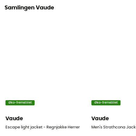
Samlingen Vaude
Øko-fremstillet
Øko-fremstillet
Vaude
Vaude
Escape light jacket - Regnjakke Herrer
Men's Strathcona Jacke