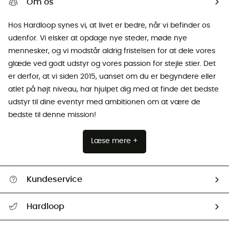
Om os
Hos Hardloop synes vi, at livet er bedre, når vi befinder os
udenfor. Vi elsker at opdage nye steder, møde nye
mennesker, og vi modstår aldrig fristelsen for at dele vores
glæde ved godt udstyr og vores passion for stejle stier. Det
er derfor, at vi siden 2015, uanset om du er begyndere eller
atlet på højt niveau, har hjulpet dig med at finde det bedste
udstyr til dine eventyr med ambitionen om at være de
bedste til denne mission!
Læse mere +
Kundeservice
FAQs & hjælp
Hardloop
Følge min pakke
Om os