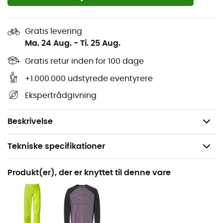
Vandafvisende lynlås foran med indvendig
stormklap
Snøre i taljen med enhåndsjusteringssystem
Gratis levering
Ma. 24 Aug.
-
Ti. 25 Aug.
Justerbare manchetter
Monteret, rullbar og breddejusterbar hætte
Gratis retur inden for 100 dage
Reflekterende elementer
+1.000.000 udstyrede eventyrere
Vandafvisende Eco Finish
Ekspertrådgivning
Længde (størrelse M): 76 cm
Vægt: 335 g
Beskrivelse
Tekniske specifikationer
Anbefales til
Produkt(er), der er knyttet til denne vare
Mountainbike / Cykel
Køn
Herre