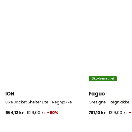
Grüner Knopf
Hætte
Ja
Lommer
2 lommer
Materialer
100% polyester
Øko-fremstillet
ION
Faguo
Bike Jacket Shelter Lite - Regnjakke
Gresigne - Regnjakke -
564,12 kr
1129,00 kr
-50%
791,10 kr
1319,00 kr
-