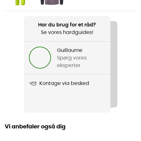
Vægt
335 g
Har du brug for et råd?
Se vores hardguides!
Produkt
Men's Moab Rain Jacket
Guillaume
Beklædningsgenstandens opbygning
Spørg vores
2,5 lag
eksperter
Vandtæthed
Kontage via besked
Ja / Vandafvisende
Schmerber-niveau
10 000 mm
Vi anbefaler også dig
Label
Fair Wear Foundation / Genanvendt / Green Shape /