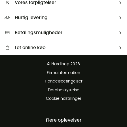
Returnering & Tilbagebetaling
Vores forpligtelser
HardGuides
Størrelsesguide
Vores foraftryk
Our ambassadors
Hurtig levering
Second hand
HardGreen Udvalg
Betalingsmuligheder
Let online køb
Gratis levering fra 1000 kr
© Hardloop 2026
Gratis retur inden for 100 dage
Firmainformation
Gratis Kundeservice
Handelsbetingelser
Databeskyttelse
Cookieindstillinger
Flere oplevelser