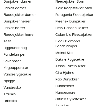
Dunjakker damer
Fleecejakker Børn
Parkas damer
Aigle Regnstøvler børn
Fleecejakker damer
Patagonia Fleecejakker
Dunjakker herrer
Pyrenex Dunjakker
Parkas herrer
Helly Hansen Jakker
Fleecejakker herrer
Columbia Fleecejakker
Telte
Black Diamond
Pandelamper
Liggeunderlag
Meindl Sko
Pandelamper
Dakine Rygsække
Soveposer
Assos Cykelbukser
Kogeapparater
Giro Hjelme
Vandrerygsække
Rab Dunjakker
Ispigge
Hundeseler
Vandresko
Hundesnore
Trailsko
Ortlieb Cykeltasker
Løbesko
Altra Sko