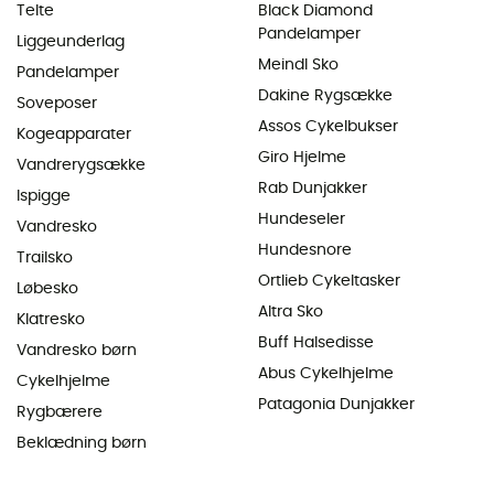
Telte
Black Diamond
Pandelamper
Liggeunderlag
Meindl Sko
Pandelamper
Dakine Rygsække
Soveposer
Assos Cykelbukser
Kogeapparater
Giro Hjelme
Vandrerygsække
Rab Dunjakker
Ispigge
Hundeseler
Vandresko
Hundesnore
Trailsko
Ortlieb Cykeltasker
Løbesko
Altra Sko
Klatresko
Buff Halsedisse
Vandresko børn
Abus Cykelhjelme
Cykelhjelme
Patagonia Dunjakker
Rygbærere
Beklædning børn