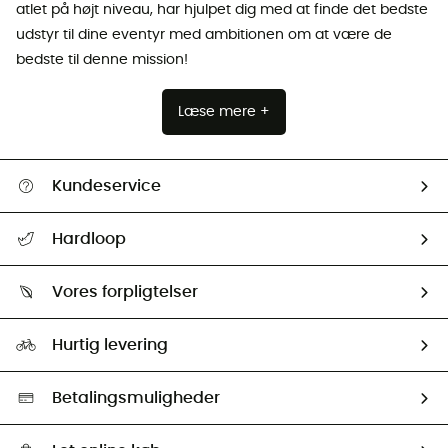
atlet på højt niveau, har hjulpet dig med at finde det bedste
udstyr til dine eventyr med ambitionen om at være de
bedste til denne mission!
Læse mere +
Kundeservice
FAQs & hjælp
Hardloop
Følge min pakke
Om os
Returnering & Tilbagebetaling
Vores forpligtelser
HardGuides
Størrelsesguide
Vores foraftryk
Our ambassadors
Hurtig levering
Second hand
HardGreen Udvalg
Betalingsmuligheder