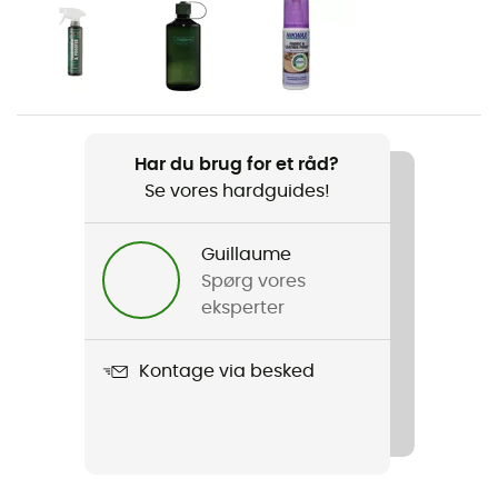
Køn
Dame
Vægt
650 g
Har du brug for et råd?
Se vores hardguides!
Produkt
Burma Lady PRO MFS
Guillaume
Kompatible pigge
Spørg vores
Nej
eksperter
Membran
Kontage via besked
Gore-Tex®
Vandtæthed
Ja