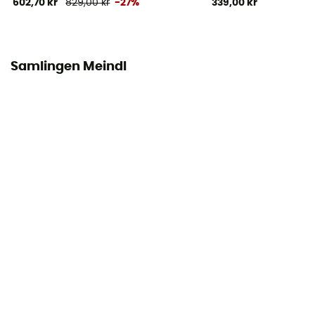
602,70 kr
829,00 kr
-27%
339,00 kr
Tåkappe
Ja
Samlingen Meindl