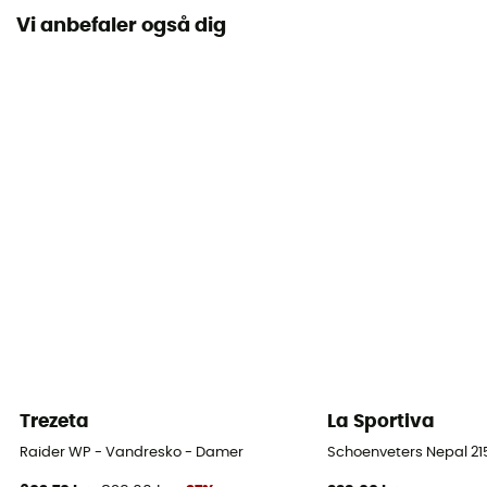
Vi anbefaler også dig
Mellemsål
AIR-ACTIVE®
Udtagelig indersål
Ja
Ydersål
Meindl Multigriff® de Vibram®
Skafthøjde
Mellemhøj skaft
Lukkesystem
Snørebånd med øjer
Trezeta
La Sportiva
Skaftmateriale
Nubuck Leather
Raider WP - Vandresko - Damer
Schoenveters Nepal 2