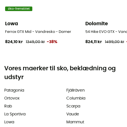
Øko-fremstillet
Lowa
Dolomite
Ferrox GTX Mid - Vandresko - Damer
54 Hike EVO GTX - Van
824,10 kr
1349,00 kr
-38%
824,11 kr
1499,00 kr
Vores maerker til sko, beklædning og
udstyr
Patagonia
Fjällräven
Ortovox
Columbia
Rab
Scarpa
La Sportiva
Vaude
Lowa
Mammut