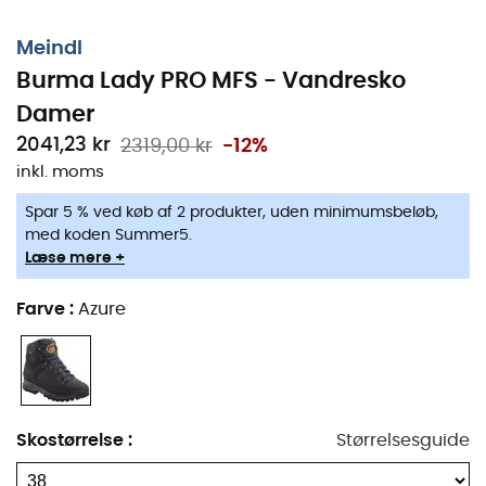
Meindl
Burma Lady PRO MFS - Vandresko
Damer
2041,23 kr
2319,00 kr
-12%
inkl. moms
Spar 5 % ved køb af 2 produkter, uden minimumsbeløb,
med koden Summer5.
Læse mere +
De
Burma Lady PRO MFS
er
vandresko
til
kvinder
,
Farve
:
Azure
designet af mærket
Meindl
, for at ledsage dig på alle
dine eventyr i naturen
. Disse
Meindl sko
har en
høj
skaft
, som giver dig fremragende støtte, hvilket er
meget vigtigt for at gennemføre din
vandretur
, hvad
enten det er for
Tour du Mont-Blanc
eller på stierne af
Skostørrelse
:
Størrelsesguide
GR20
. Desuden vil indersålen
AIR-ACTIVE®
absorbere