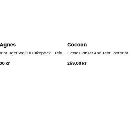
 Agnes
Cocoon
rint Tiger Wall UL1 Bikepack - Teltunderlag
Picnic Blanket And Tent Footprint 
00 kr
269,00 kr