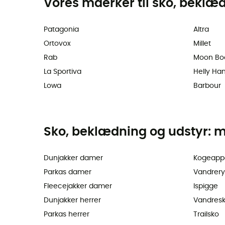
Vores maerker til sko, beklæ
Patagonia
Altra
Ortovox
Millet
Rab
Moon Bo
La Sportiva
Helly Ha
Lowa
Barbour
Sko, beklædning og udstyr: m
Dunjakker damer
Kogeapp
Parkas damer
Vandrer
Fleecejakker damer
Ispigge
Dunjakker herrer
Vandres
Parkas herrer
Trailsko