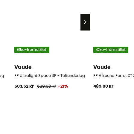
Øko-fremstillet
Øko-fremstillet
Vaude
Vaude
lag
FP Ultralight Space 3P - Teltunderlag
FP Allround Ferret XT
503,52 kr
639,00 kr
-21%
489,00 kr