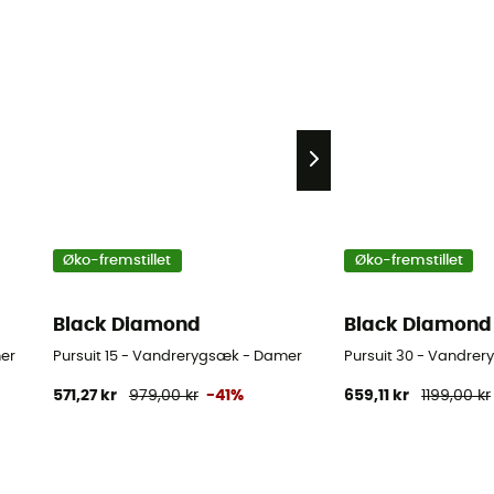
Øko-fremstillet
Øko-fremstillet
Black Diamond
Black Diamond
er
Pursuit 15 - Vandrerygsæk - Damer
Pursuit 30 - Vandre
571,27 kr
979,00 kr
-41%
659,11 kr
1199,00 kr