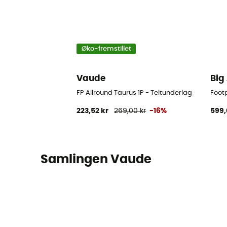
Øko-fremstillet
Vaude
Big
FP Allround Taurus 1P - Teltunderlag
Footp
223,52 kr
269,00 kr
-16%
599,
Samlingen Vaude