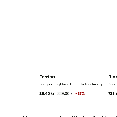
Ferrino
Bla
Footprint Lightent 1 Pro - Teltunderlag
Purs
211,40 kr
339,00 kr
-37%
723,