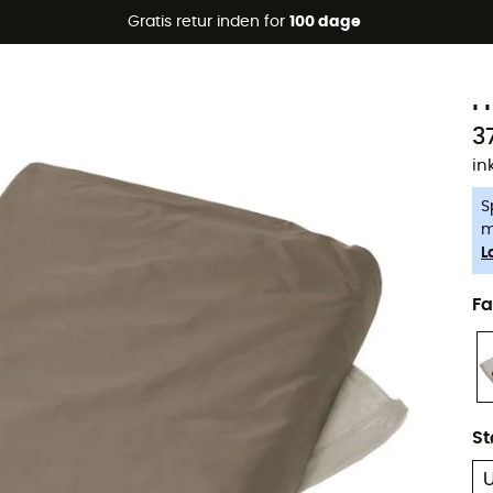
Gratis retur inden for
100 dage
-5% Extra - Kode Summer5
V
F
3
in
S
m
L
Fa
St