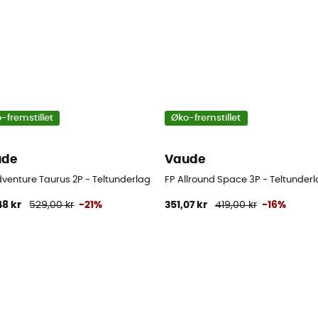
-fremstillet
Øko-fremstillet
ude
Vaude
dventure Taurus 2P - Teltunderlag
FP Allround Space 3P - Teltunder
48 kr
529,00 kr
-21%
351,07 kr
419,00 kr
-16%