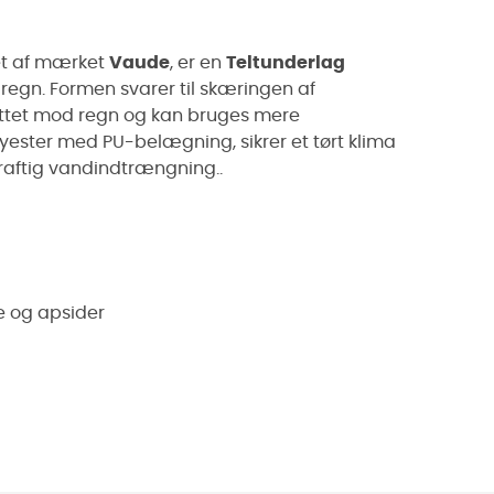
let af mærket
Vaude
, er en
Teltunderlag
regn. Formen svarer til skæringen af
yttet mod regn og kan bruges mere
polyester med PU-belægning,
sikrer et tørt klima
kraftig vandindtrængning.
.
e og apsider