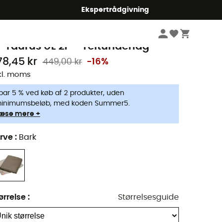
Ekspertrådgivning
Campingudstyr
Telte
Teltunderlag
aude
P Taurus UL 2P - Teltunderlag
78,45 kr
449,00 kr
-16%
kl. moms
par 5 % ved køb af 2 produkter, uden
inimumsbeløb, med koden Summer5.
æse mere +
rve
:
Bark
ørrelse
:
Størrelsesguide