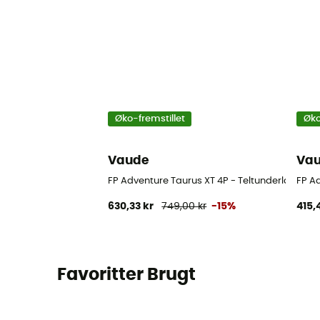
Øko-fremstillet
Øko
Vaude
Va
FP Adventure Taurus XT 4P - Teltunderlag
FP A
630,33 kr
749,00 kr
-15%
415,
Favoritter Brugt