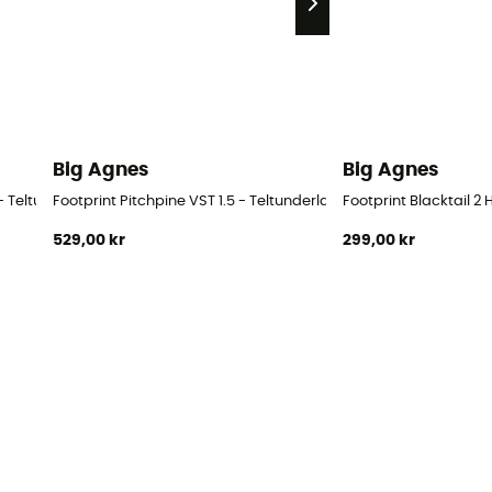
Big Agnes
Big Agnes
- Teltunderlag
Footprint Pitchpine VST 1.5 - Teltunderlag
Footprint Blacktail 2 
529,00 kr
299,00 kr