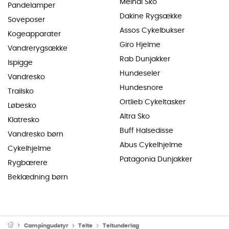
Meindl Sko
Pandelamper
Dakine Rygsække
Soveposer
Assos Cykelbukser
Kogeapparater
Giro Hjelme
Vandrerygsække
Rab Dunjakker
Ispigge
Hundeseler
Vandresko
Hundesnore
Trailsko
Ortlieb Cykeltasker
Løbesko
Altra Sko
Klatresko
Buff Halsedisse
Vandresko børn
Abus Cykelhjelme
Cykelhjelme
Patagonia Dunjakker
Rygbærere
Beklædning børn
Campingudstyr
Telte
Teltunderlag