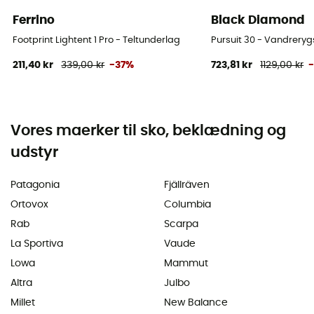
Ferrino
Black Diamond
Footprint Lightent 1 Pro - Teltunderlag
Pursuit 30 - Vandrery
211,40 kr
339,00 kr
-37%
723,81 kr
1129,00 kr
Vores maerker til sko, beklædning og
udstyr
Patagonia
Fjällräven
Ortovox
Columbia
Rab
Scarpa
La Sportiva
Vaude
Lowa
Mammut
Altra
Julbo
Millet
New Balance