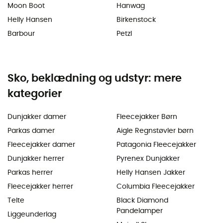
Moon Boot
Hanwag
Helly Hansen
Birkenstock
Barbour
Petzl
Sko, beklædning og udstyr: mere
kategorier
Dunjakker damer
Fleecejakker Børn
Parkas damer
Aigle Regnstøvler børn
Fleecejakker damer
Patagonia Fleecejakker
Dunjakker herrer
Pyrenex Dunjakker
Parkas herrer
Helly Hansen Jakker
Fleecejakker herrer
Columbia Fleecejakker
Telte
Black Diamond
Pandelamper
Liggeunderlag