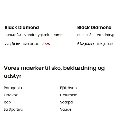
Black Diamond
Black Diamond
Pursuit 30 - Vandrerygsæk - Damer
Pursuit 30 - Vandrery
723,81 kr
1129,00 kr
-35%
662,04 kr
1129,00 kr
Vores maerker til sko, beklædning og
udstyr
Patagonia
Fjällräven
Ortovox
Columbia
Rab
Scarpa
La Sportiva
Vaude