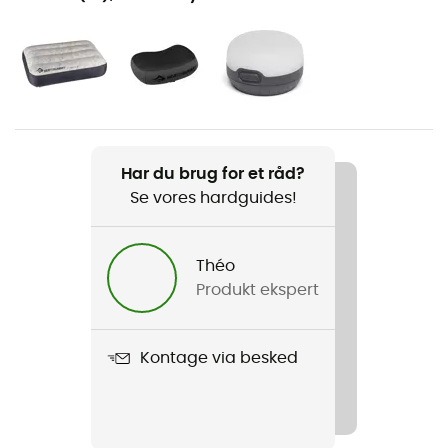
Vandreture / Trekking / Camping
Køn
Herre / Dame
Vægt
Regular : 395 g - Large : 495 g
Har du brug for et råd?
Se vores hardguides!
Produkt
Ultralight
Théo
R-Value
Produkt ekspert
1,1
Længde udfoldet
Kontage via besked
Antal pladser
1-sted