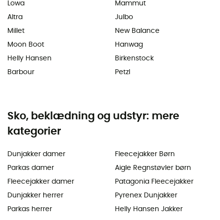
Lowa
Mammut
Altra
Julbo
Millet
New Balance
Moon Boot
Hanwag
Helly Hansen
Birkenstock
Barbour
Petzl
Sko, beklædning og udstyr: mere
kategorier
Dunjakker damer
Fleecejakker Børn
Parkas damer
Aigle Regnstøvler børn
Fleecejakker damer
Patagonia Fleecejakker
Dunjakker herrer
Pyrenex Dunjakker
Parkas herrer
Helly Hansen Jakker