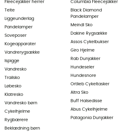
Fleecejakker herrer
Columbia Fleecejakker
Telte
Black Diamond
Pandelamper
Liggeunderlag
Meindl Sko
Pandelamper
Dakine Rygsække
Soveposer
Assos Cykelbukser
Kogeapparater
Giro Hjelme
Vandrerygsække
Rab Dunjakker
Ispigge
Hundeseler
Vandresko
Hundesnore
Trailsko
Ortlieb Cykeltasker
Løbesko
Altra Sko
Klatresko
Buff Halsedisse
Vandresko børn
Abus Cykelhjelme
Cykelhjelme
Patagonia Dunjakker
Rygbærere
Beklædning børn