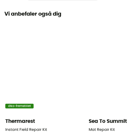
Form
Vi anbefaler også dig
Mumie/sarkofag
Årstid
1 sæson
Oppumpning
Oppustelig
Mål
Regular : 183 x 55 x 5 cm - Large : 198 x 64 x 5 cm
Tykkelse
5 cm
Øko-fremstillet
Thermarest
Sea To Summit
Instant Field Repair Kit
Mat Repair Kit