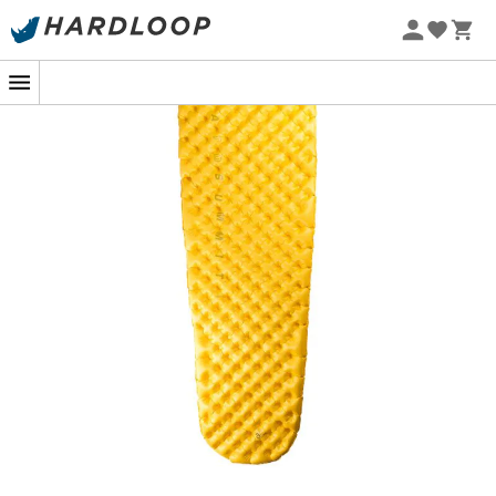
-5% Extra - Kode Summer5
Ultralight fra Sea To Summit
er en komfortabel, ultralet
og kompakt liggeunderlag.
I størrelse
Regular
vejer det kun 345 g og er derfor
ideelt
til vandreture eller bjergbestigning.
Takket være
Air Sprung Cells
-teknologien er
Ultralight
designet med uafhængige oppustelige celler, hvilket
giver en bedre trykfordeling og minimerer flydeeffekten
under brug. Jo flere luftceller, jo mere komfortabelt er
liggeunderlaget. Dette kaldes opløsning. Med
monokammerkonstruktionen kombinerer
Ultralight
komfort, holdbarhed, letvægt og kompakthed.
Vi værdsætter den nemme og hurtige
oppustning/udluftning takket være den flade
envejsventil udviklet af
Sea to Summit.