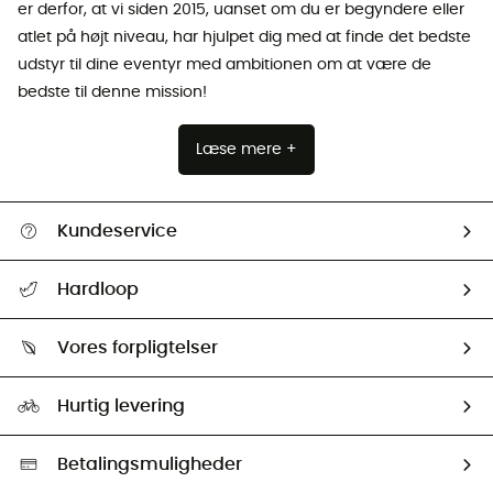
er derfor, at vi siden 2015, uanset om du er begyndere eller
atlet på højt niveau, har hjulpet dig med at finde det bedste
udstyr til dine eventyr med ambitionen om at være de
bedste til denne mission!
Læse mere +
Kundeservice
FAQs & hjælp
Hardloop
Følge min pakke
Om os
Returnering & Tilbagebetaling
Vores forpligtelser
HardGuides
Størrelsesguide
Vores foraftryk
Our ambassadors
Hurtig levering
Second hand
HardGreen Udvalg
Betalingsmuligheder