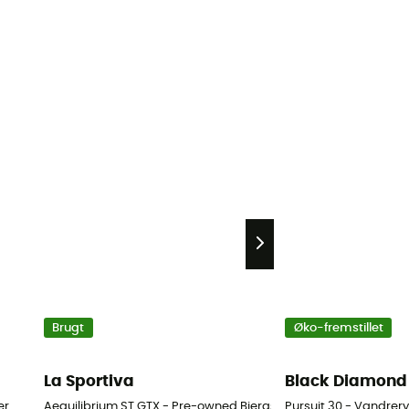
Brugt
Øko-fremstillet
La Sportiva
Black Diamond
er
Aequilibrium ST GTX - Pre-owned Bjergsko - Herrer - Sort - 43.
Pursuit 30 - Vandre