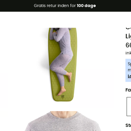
Gratis retur inden for
100 dage
-5% Extra - Kode Summer5
S
Øko-fremstillet
C
L
6
in
S
m
L
Fa
St