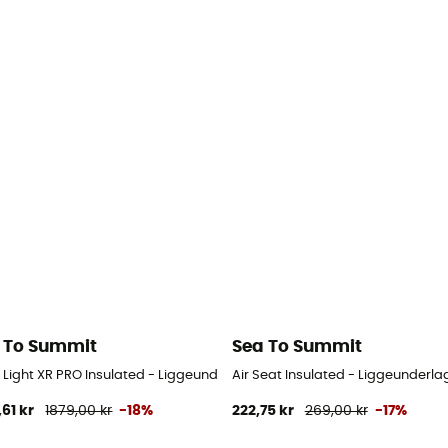
 To Summit
Sea To Summit
 Light XR PRO Insulated - Liggeunderlag
Air Seat Insulated - Liggeunderla
,61 kr
1879,00 kr
-18%
222,75 kr
269,00 kr
-17%