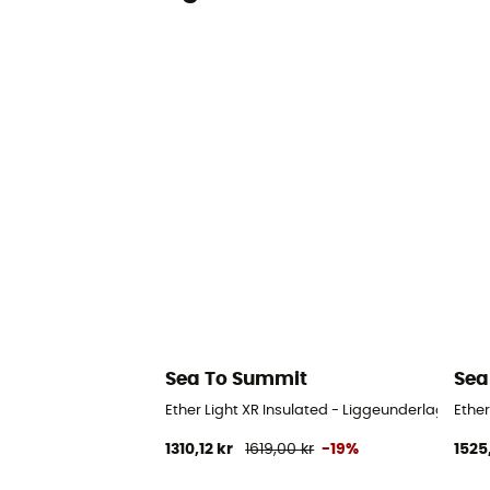
Sea To Summit
Sea
Ether Light XR Insulated - Liggeunderlag
Ether
1310,12 kr
1619,00 kr
-19%
1525