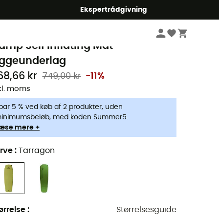
Ekspertrådgivning
Campingudstyr
Camping Sove
Liggeunderlag
ea To Summit
amp Self Inflating Mat -
iggeunderlag
68,66 kr
749,00 kr
-11%
kl. moms
par 5 % ved køb af 2 produkter, uden
inimumsbeløb, med koden Summer5.
æse mere +
rve
:
Tarragon
ørrelse
:
Størrelsesguide