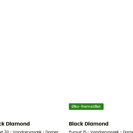
Øko-fremstillet
ck Diamond
Black Diamond
uit 30 - Vandrerygsæk - Damer
Pursuit 15 - Vandrerygsæk - Dam