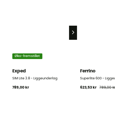
Øko-fremstillet
Exped
Ferrino
SIM Lite 3.8 - Liggeunderlag
Superlite 600 - Ligg
789,00 kr
623,53 kr
789,00 k