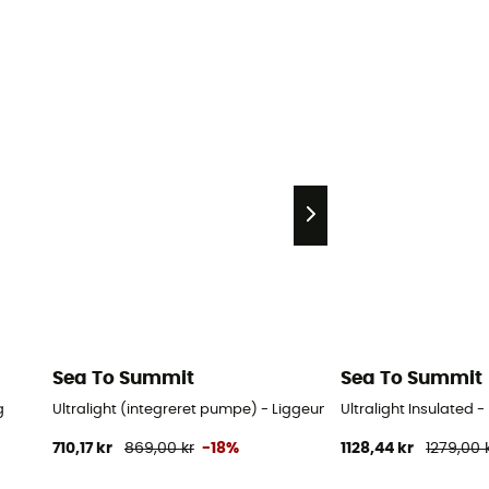
Sea To Summit
Sea To Summit
g
Ultralight (integreret pumpe) - Liggeunderlag
Ultralight Insulated
710,17 kr
869,00 kr
-18%
1128,44 kr
1279,00 