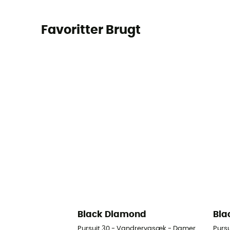
Favoritter Brugt
Black Diamond
Bla
Pursuit 30 - Vandrerygsæk - Damer
Purs