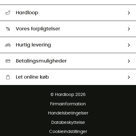
FAQs & hjælp
Hardloop
Følge min pakke
Om os
Returnering & Tilbagebetaling
Vores forpligtelser
HardGuides
Størrelsesguide
Vores foraftryk
Our ambassadors
Hurtig levering
Second hand
HardGreen Udvalg
Betalingsmuligheder
Let online køb
Gratis levering fra 1000 kr
© Hardloop 2026
Gratis retur inden for 100 dage
Firmainformation
Gratis Kundeservice
Handelsbetingelser
Databeskyttelse
Cookieindstillinger