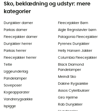
Sko, beklædning og udstyr: mere
kategorier
Dunjakker damer
Fleecejakker Børn
Parkas damer
Aigle Regnstøvler børn
Fleecejakker damer
Patagonia Fleecejakker
Dunjakker herrer
Pyrenex Dunjakker
Parkas herrer
Helly Hansen Jakker
Fleecejakker herrer
Columbia Fleecejakker
Telte
Black Diamond
Pandelamper
Liggeunderlag
Meindl Sko
Pandelamper
Dakine Rygsække
Soveposer
Assos Cykelbukser
Kogeapparater
Giro Hjelme
Vandrerygsække
Rab Dunjakker
Ispigge