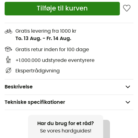
Tilføje til kurven
Gratis levering fra 1000 kr
Den
Powerstretch Halsedisse fra Barts
vil være
To. 13 Aug.
-
Fr. 14 Aug.
uundværlig for at klare kulden på skipisterne. Perfekt
Gratis retur inden for 100 dage
tilpasset de mest ekstreme forhold, vil denne
Barts
halsedisse
sikre dig intens varme og øget beskyttelse
+1.000.000 udstyrede eventyrere
mod vinden. Elastisk,
Powerstretch Halsedissen
vil
Ekspertrådgivning
tilpasse sig perfekt til de mest krævende nedkørsler.
Vægt: 50 g
Beskrivelse
Tekniske specifikationer
Anbefales til
Vandreture / Ski / Det daglige liv
Har du brug for et råd?
Se vores hardguides!
Køn