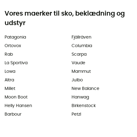
Vores maerker til sko, beklædning og
udstyr
Patagonia
Fjällräven
Ortovox
Columbia
Rab
Scarpa
La Sportiva
Vaude
Lowa
Mammut
Altra
Julbo
Millet
New Balance
Moon Boot
Hanwag
Helly Hansen
Birkenstock
Barbour
Petzl