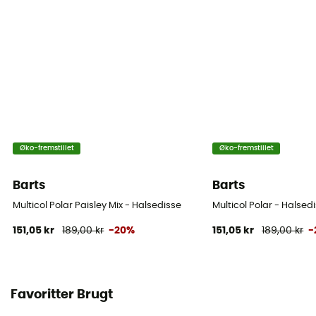
Øko-fremstillet
Øko-fremstillet
Barts
Barts
Multicol Polar Paisley Mix - Halsedisse
Multicol Polar - Halsed
151,05 kr
189,00 kr
-20%
151,05 kr
189,00 kr
-
Favoritter Brugt