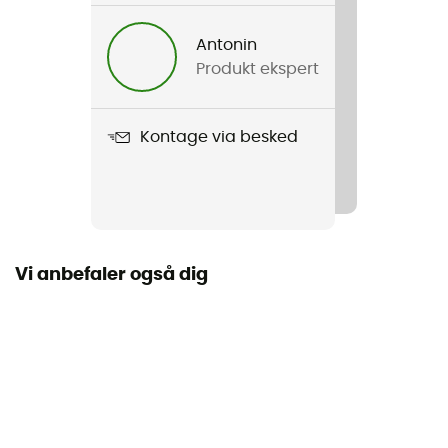
Herre / Dame
Antonin
Produkt ekspert
Vægt
50 g
Kontage via besked
Produkt
Powerstretch Col
Materialer
53% polyester / 38% polyamid / 9% elastan
Vi anbefaler også dig