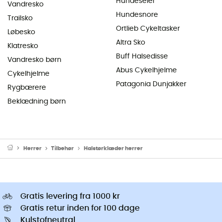
Hundeseler
Vandresko
Hundesnore
Trailsko
Ortlieb Cykeltasker
Løbesko
Altra Sko
Klatresko
Buff Halsedisse
Vandresko børn
Abus Cykelhjelme
Cykelhjelme
Patagonia Dunjakker
Rygbærere
Beklædning børn
Herrer
Tilbehør
Halstørklæder herrer
Gratis levering fra 1000 kr
Gratis retur inden for 100 dage
Kulstofneutral