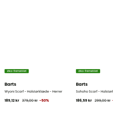
Øko-fremstillet
Øko-fremstillet
Barts
Barts
Wyoni Scarf - Halstørklæde - Herrer
Sohoho Scarf - Halstør
189,12 kr
379,00 kr
-50%
186,59 kr
299,00 kr