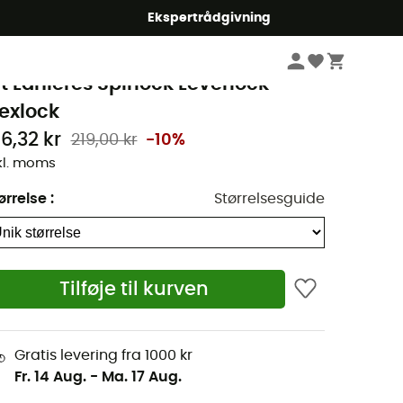
Ekspertrådgivning
Beklædning og Udstyr - Vinter Sports
Tilbehør
etzl
it Lanières Spirlock Leverlock
lexlock
96,32 kr
219,00 kr
-10%
kl. moms
ørrelse
:
Størrelsesguide
Tilføje til kurven
Gratis levering fra 1000 kr
Fr. 14 Aug.
-
Ma. 17 Aug.