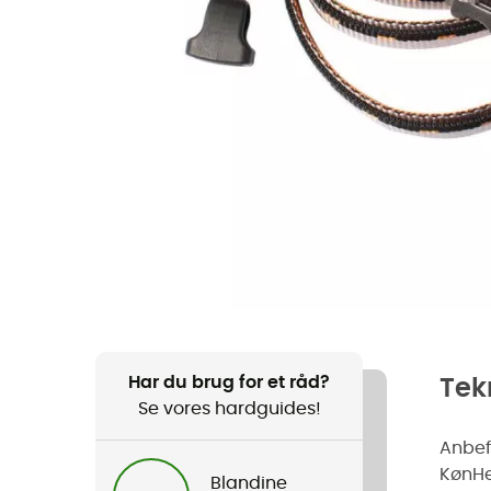
Har du brug for et råd?
Tek
Se vores hardguides!
Anbefa
Køn
H
Blandine