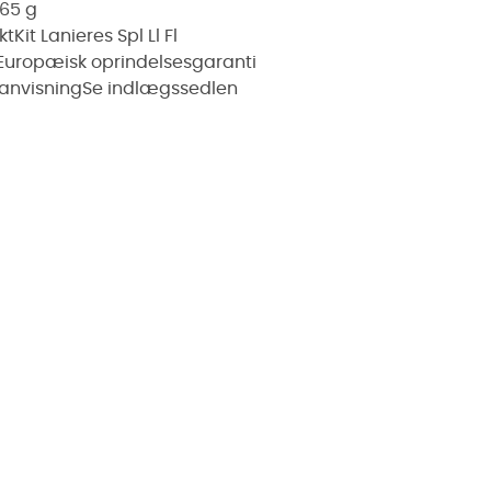
65 g
kt
Kit Lanieres Spl Ll Fl
Europæisk oprindelsesgaranti
anvisning
Se indlægssedlen