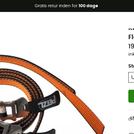
Gratis retur inden for
100 dage
Øko-fremstillet
P
K
F
1
in
St