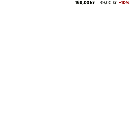
169,03 kr
189,00 kr
-10%