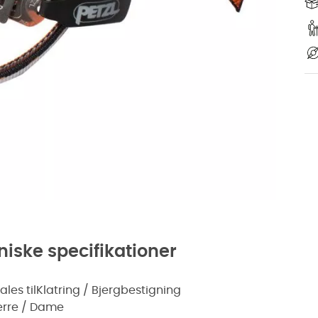
niske specifikationer
les til
Klatring / Bjergbestigning
erre / Dame