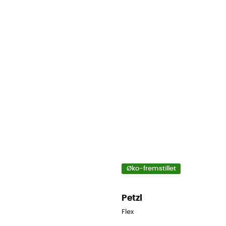
Øko-fremstillet
Petzl
Flex