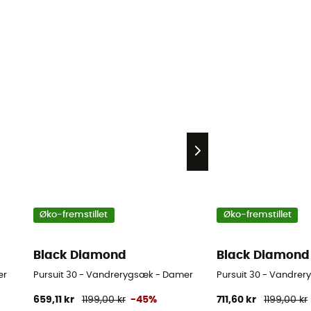
Øko-fremstillet
Øko-fremstillet
Black Diamond
Black Diamond
er
Pursuit 30 - Vandrerygsæk - Damer
Pursuit 30 - Vandrer
659,11 kr
1199,00 kr
-45%
711,60 kr
1199,00 kr