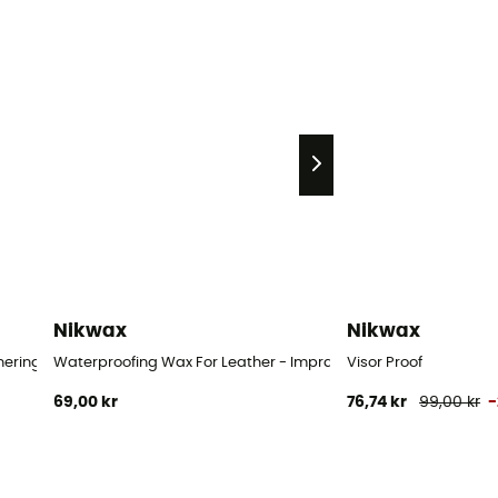
Nikwax
Nikwax
neringsmiddel
Waterproofing Wax For Leather - Imprægneringsmiddel
Visor Proof
69,00 kr
76,74 kr
99,00 kr