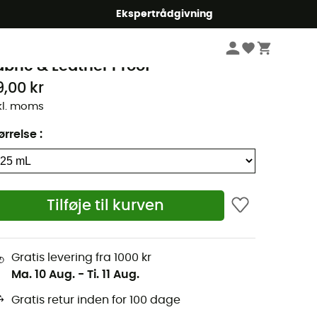
Ekspertrådgivning
Vandrebeklædning & Vandreudstyr
Vandretilbehør
Vandre vedligehold
ikwax
abric & Leather Proof
9,00 kr
kl. moms
ørrelse
:
Tilføje til kurven
Gratis levering fra 1000 kr
Ma. 10 Aug.
-
Ti. 11 Aug.
Gratis retur inden for 100 dage