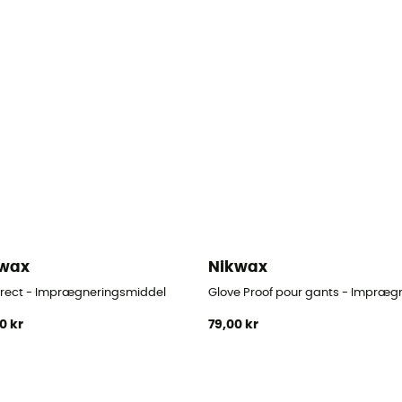
kwax
Nikwax
Direct - Imprægneringsmiddel
Glove Proof pour gants - Impræg
00 kr
79,00 kr