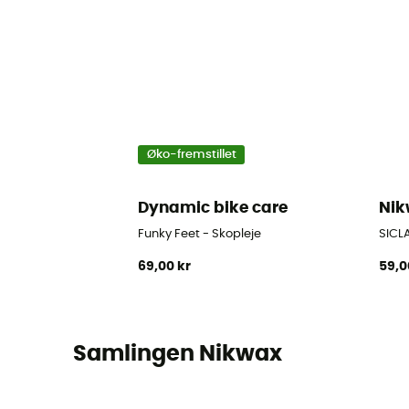
Øko-fremstillet
Dynamic bike care
Ni
Funky Feet - Skopleje
SICLA
69,00 kr
59,0
Samlingen Nikwax