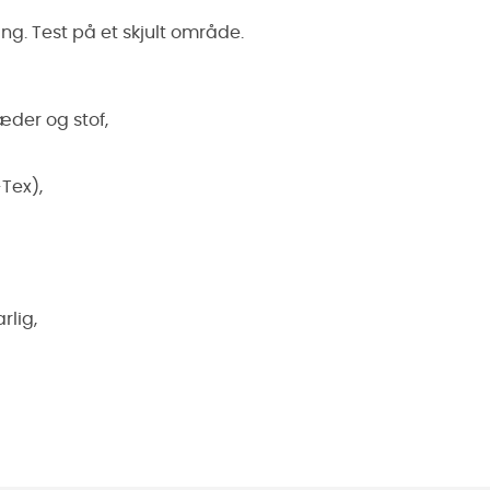
ng. Test på et skjult område.
æder og stof,
Tex),
rlig,