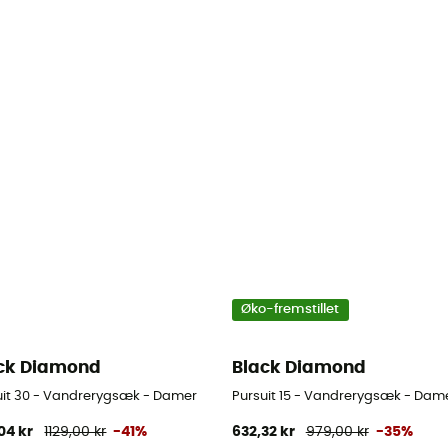
Øko-fremstillet
ck Diamond
Black Diamond
uit 30 - Vandrerygsæk - Damer
Pursuit 15 - Vandrerygsæk - Dam
04 kr
1129,00 kr
-41%
632,32 kr
979,00 kr
-35%