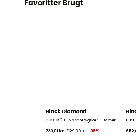
Favoritter Brugt
Black Diamond
Bla
Pursuit 30 - Vandrerygsæk - Damer
Purs
723,81 kr
1129,00 kr
-35%
662,