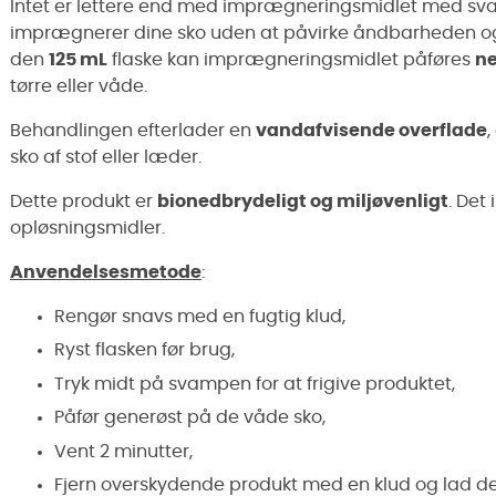
Intet er lettere end med imprægneringsmidlet med s
imprægnerer dine sko uden at påvirke åndbarheden o
den
125 mL
flaske kan imprægneringsmidlet påføres
n
tørre eller våde.
Behandlingen efterlader en
vandafvisende overflade
,
sko af stof eller læder.
Dette produkt er
bionedbrydeligt og miljøvenligt
. Det
opløsningsmidler.
Anvendelsesmetode
:
Rengør snavs med en fugtig klud,
Ryst flasken før brug,
Tryk midt på svampen for at frigive produktet,
Påfør generøst på de våde sko,
Vent 2 minutter,
Fjern overskydende produkt med en klud og lad det