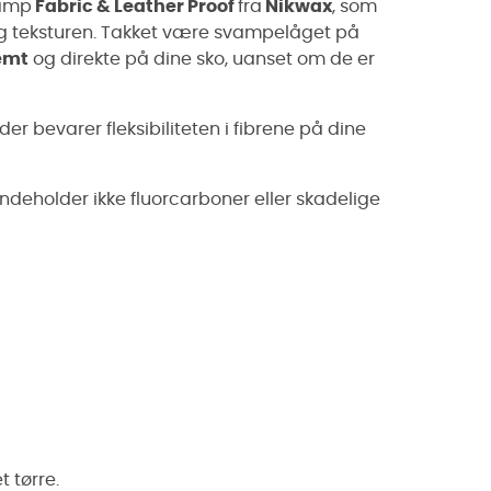
vamp
Fabric & Leather Proof
fra
Nikwax
, som
g teksturen. Takket være svampelåget på
emt
og direkte på dine sko, uanset om de er
 der bevarer fleksibiliteten i fibrene på dine
 indeholder ikke fluorcarboner eller skadelige
 tørre.