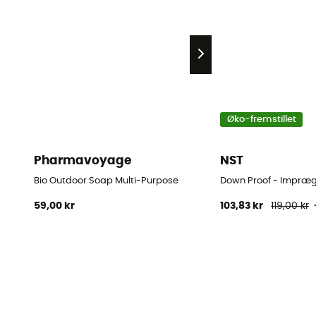
Øko-fremstillet
Pharmavoyage
NST
Bio Outdoor Soap Multi-Purpose
Down Proof - Impræ
59,00 kr
103,83 kr
119,00 kr