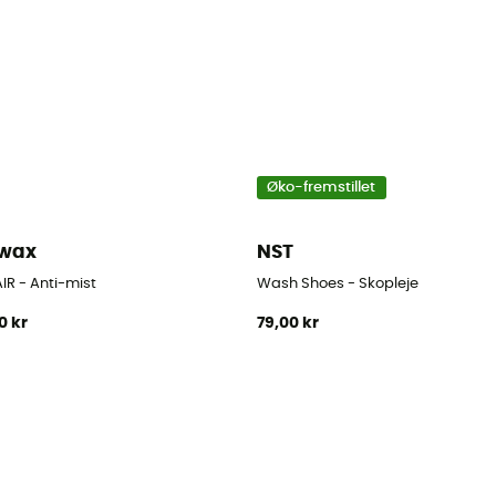
Øko-fremstillet
kwax
NST
IR - Anti-mist
Wash Shoes - Skopleje
0 kr
79,00 kr