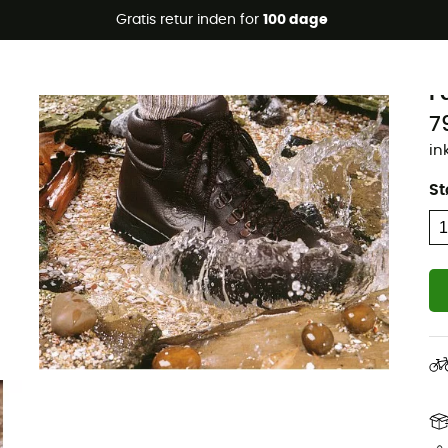
Gratis retur inden for
100 dage
N
F
7
in
St