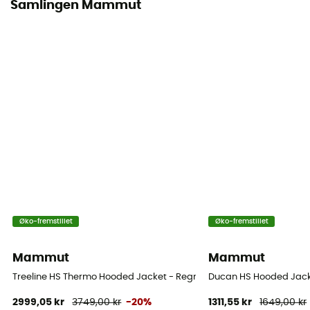
Samlingen Mammut
Øko-fremstillet
Øko-fremstillet
Mammut
Mammut
Treeline HS Thermo Hooded Jacket - Regnjakke - Herrer
Ducan HS Hooded Jacket
2999,05 kr
3749,00 kr
-20%
1311,55 kr
1649,00 kr