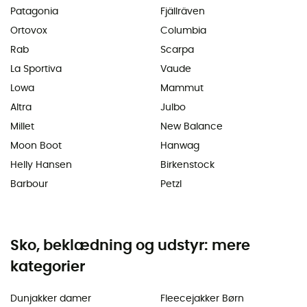
Patagonia
Fjällräven
Ortovox
Columbia
Rab
Scarpa
La Sportiva
Vaude
Lowa
Mammut
Altra
Julbo
Millet
New Balance
Moon Boot
Hanwag
Helly Hansen
Birkenstock
Barbour
Petzl
Sko, beklædning og udstyr: mere
kategorier
Dunjakker damer
Fleecejakker Børn