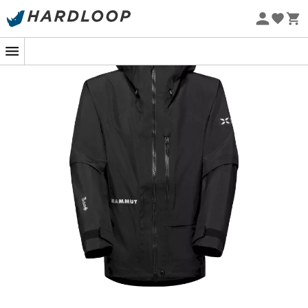
vandforbrug
Øko-fremstillet
Let konstruktion og minimalistisk tilbehør for
optimal kompakthed og åndbarhed
Artikuleret snit designet til klatring, der garanterer
bevægelsesfrihed
Hjelmkompatibel og justerbar hætte i tre retninger
med forstærket skygge
To-vejs og vandafvisende centralt frontlynlås #5
YKK® VISLON® AquaGuard®, suppleret med
stormklap og fleece-foret hagebeskytter for ekstra
komfort
Produkt designet til at blive repareret: designet og
fremstillingen af den centrale frontlynlås letter
reparationen