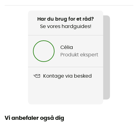
Vægt
460 g
Har du brug for et råd?
Se vores hardguides!
Produkt
Eiger Nordwand Advanced HS Hooded Jacket
Célia
Produkt ekspert
Label
Bluesign / Fair Wear Foundation / Genanvendt / PFC-
Free
Kontage via besked
Vi anbefaler også dig