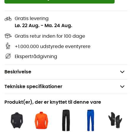
modstandsdygtighed over for rivning
Snoretræk designet specielt til at være nemme at
Gratis levering
håndtere med handsker
Lø. 22 Aug.
-
Ma. 24 Aug.
RECCO®-reflektor for at hjælpe redningstjenesterne
Gratis retur inden for 100 dage
med at finde dig i nødstilfælde
+1.000.000 udstyrede eventyrere
Produkt designet til at blive repareret: leveres med
Ekspertrådgivning
et sæt til midlertidige reparationer i felten
Vægt: 460 g
Beskrivelse
Tekniske specifikationer
Anbefales til
Produkt(er), der er knyttet til denne vare
Trekking / Bjergbestigning / Skibjergbestigning
Køn
Herre