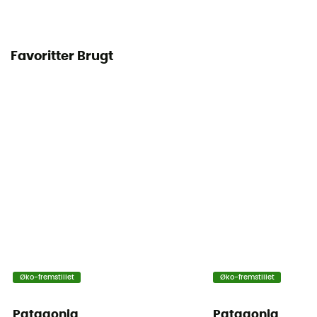
Favoritter Brugt
Øko-fremstillet
Øko-fremstillet
Patagonia
Patagonia