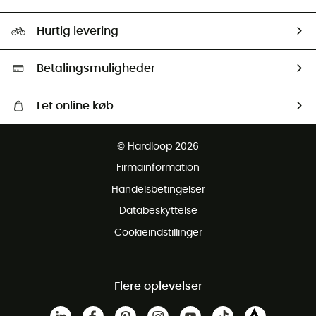
HardGuides
Størrelsesguide
Vores foraftryk
Our ambassadors
Hurtig levering
Second hand
HardGreen Udvalg
Betalingsmuligheder
Let online køb
Gratis levering fra 1000 kr
© Hardloop 2026
Gratis retur inden for 100 dage
Firmainformation
Gratis Kundeservice
Handelsbetingelser
Databeskyttelse
Cookieindstillinger
Flere oplevelser