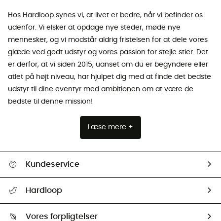
Hos Hardloop synes vi, at livet er bedre, når vi befinder os
udenfor. Vi elsker at opdage nye steder, møde nye
mennesker, og vi modstår aldrig fristelsen for at dele vores
glæde ved godt udstyr og vores passion for stejle stier. Det
er derfor, at vi siden 2015, uanset om du er begyndere eller
atlet på højt niveau, har hjulpet dig med at finde det bedste
udstyr til dine eventyr med ambitionen om at være de
bedste til denne mission!
Læse mere +
Kundeservice
FAQs & hjælp
Hardloop
Følge min pakke
Om os
Returnering & Tilbagebetaling
Vores forpligtelser