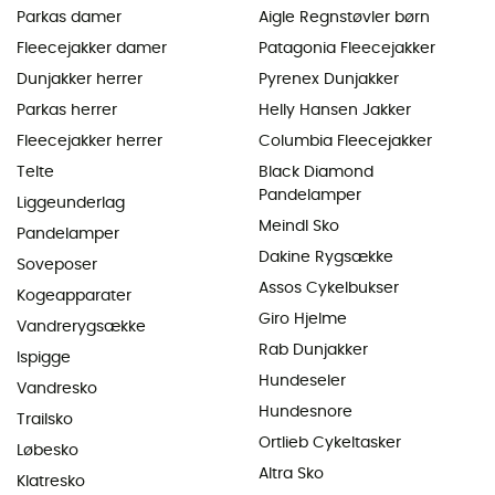
Parkas damer
Aigle Regnstøvler børn
Fleecejakker damer
Patagonia Fleecejakker
Dunjakker herrer
Pyrenex Dunjakker
Parkas herrer
Helly Hansen Jakker
Fleecejakker herrer
Columbia Fleecejakker
Telte
Black Diamond
Pandelamper
Liggeunderlag
Meindl Sko
Pandelamper
Dakine Rygsække
Soveposer
Assos Cykelbukser
Kogeapparater
Giro Hjelme
Vandrerygsække
Rab Dunjakker
Ispigge
Hundeseler
Vandresko
Hundesnore
Trailsko
Ortlieb Cykeltasker
Løbesko
Altra Sko
Klatresko