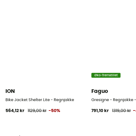
Øko-fremstillet
ION
Faguo
Bike Jacket Shelter Lite - Regnjakke
Gresigne - Regnjakke -
564,12 kr
1129,00 kr
-50%
791,10 kr
1319,00 kr
-