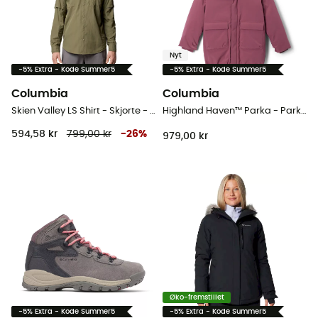
Nyt
-5% Extra - Kode Summer5
-5% Extra - Kode Summer5
Columbia
Columbia
Skien Valley LS Shirt - Skjorte - Herrer
Highland Haven™ Parka - Parka - Barn
594,58 kr
799,00 kr
-
26
%
979,00 kr
Øko-fremstillet
-5% Extra - Kode Summer5
-5% Extra - Kode Summer5