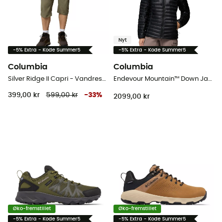
Nyt
-5% Extra - Kode Summer5
-5% Extra - Kode Summer5
Columbia
Columbia
Silver Ridge II Capri - Vandreshort - Herrer
Endevour Mountain™ Down Jacket - Dunjakke - Damer
399,00 kr
599,00 kr
-
33
%
2099,00 kr
Øko-fremstillet
Øko-fremstillet
-5% Extra - Kode Summer5
-5% Extra - Kode Summer5