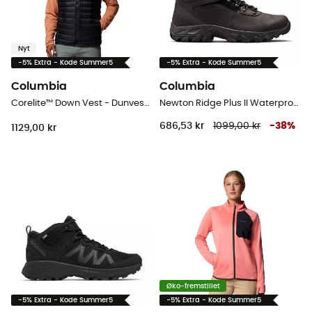
Nyt
-5% Extra - Kode Summer5
-5% Extra - Kode Summer5
Columbia
Columbia
Corelite™ Down Vest - Dunvest - Herrer
Newton Ridge Plus II Waterproof - Vandresko Herrer
686,53 kr
1099,00 kr
-
38
%
1129,00 kr
Øko-fremstillet
-5% Extra - Kode Summer5
-5% Extra - Kode Summer5