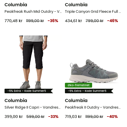
Columbia
Columbia
Peakfreak Rush Mid Outdry - Vandresko - Herrer
Triple Canyon Grid Fleece Full Zip - Fleecejakke - Damer
770,48 kr
1199,00 kr
-
36
%
434,61 kr
799,00 kr
-
46
%
Øko-fremstillet
-5% Extra - Kode Summer5
-5% Extra - Kode Summer5
Columbia
Columbia
Silver Ridge II Capri - Vandreshort - Herrer
Peakfreak II Outdry - Vandresko - Herrer
399,00 kr
599,00 kr
-
33
%
719,03 kr
1199,00 kr
-
40
%