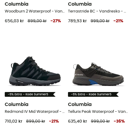
Columbia
Columbia
Woodburn 2 Waterproof - Vandresko Herrer
Terrastride BC - Vandresko - Damer
656,03 kr
899,00 kr
-
27
%
789,93 kr
999,00 kr
-
21
%
-5% Extra - Kode Summer5
-5% Extra - Kode Summer5
Columbia
Columbia
Redmond IV Mid Waterproof - Vandresko - Damer
Tellurix Peak Waterproof - Vandresko - Herrer
710,02 kr
899,00 kr
-
21
%
635,40 kr
999,00 kr
-
36
%