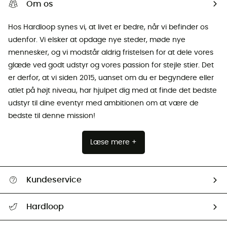
Om os
Hos Hardloop synes vi, at livet er bedre, når vi befinder os
udenfor. Vi elsker at opdage nye steder, møde nye
mennesker, og vi modstår aldrig fristelsen for at dele vores
glæde ved godt udstyr og vores passion for stejle stier. Det
er derfor, at vi siden 2015, uanset om du er begyndere eller
atlet på højt niveau, har hjulpet dig med at finde det bedste
udstyr til dine eventyr med ambitionen om at være de
bedste til denne mission!
Læse mere +
Kundeservice
FAQs & hjælp
Hardloop
Følge min pakke
Om os