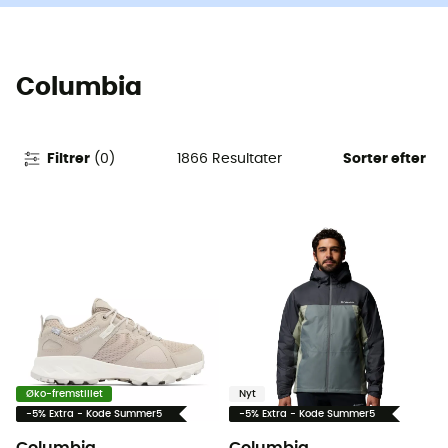
Columbia
1866
Resultater
Filtrer
(
0
)
Sorter efter
Øko-fremstillet
Nyt
-5% Extra - Kode Summer5
-5% Extra - Kode Summer5