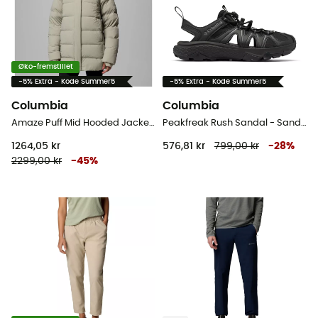
Øko-fremstillet
-5% Extra - Kode Summer5
-5% Extra - Kode Summer5
Columbia
Columbia
Amaze Puff Mid Hooded Jacket - Dunjakke - Damer
Peakfreak Rush Sandal - Sandaler - Damer
1264,05 kr
576,81 kr
799,00 kr
-
28
%
2299,00 kr
-
45
%