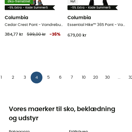
Øko-fremstillet
Nyt
-5% Extra - Kode Summer5
-5% Extra - Kode Summer5
Columbia
Columbia
Cedar Crest Pant - Vandrebukser - Damer
Essential Hike™ 365 Pant - Vandrebukser - Herrer
384,77 kr
599,00 kr
-
36
%
679,00 kr
1
2
3
4
5
6
7
10
20
30
3
...
Vores maerker til sko, beklædning
og udstyr
Patagonia
Fjällräven