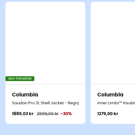
Øko-fremstillet
Columbia
Columbia
Saudan Pro 3L Shell Jacket - Regnjakke - Damer
Inner Limits™ Insul
1889,03 kr
2699,00 kr
-30%
1279,00 kr