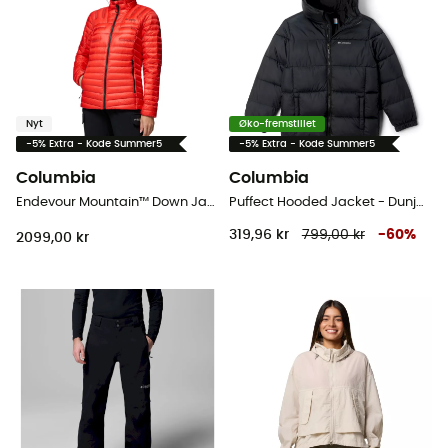
Nyt
Øko-fremstillet
-5% Extra - Kode Summer5
-5% Extra - Kode Summer5
Columbia
Columbia
Endevour Mountain™ Down Jacket - Dunjakke - Damer
Puffect Hooded Jacket - Dunjakke - Barn
319,96 kr
799,00 kr
-
60
%
2099,00 kr