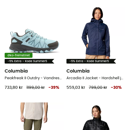
Øko-fremstillet
-5% Extra - Kode Summer5
-5% Extra - Kode Summer5
Columbia
Columbia
Peakfreak II Outdry - Vandresko - Damer
Arcadia II Jacket - Hardshell jakke - Damer
733,80 kr
1199,00 kr
-
39
%
559,03 kr
799,00 kr
-
30
%