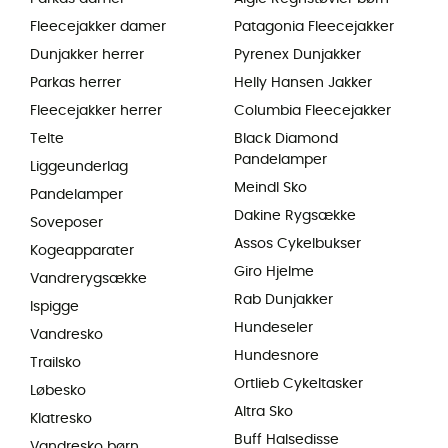
Fleecejakker damer
Patagonia Fleecejakker
Dunjakker herrer
Pyrenex Dunjakker
Parkas herrer
Helly Hansen Jakker
Fleecejakker herrer
Columbia Fleecejakker
Telte
Black Diamond
Pandelamper
Liggeunderlag
Meindl Sko
Pandelamper
Dakine Rygsække
Soveposer
Assos Cykelbukser
Kogeapparater
Giro Hjelme
Vandrerygsække
Rab Dunjakker
Ispigge
Hundeseler
Vandresko
Hundesnore
Trailsko
Ortlieb Cykeltasker
Løbesko
Altra Sko
Klatresko
Buff Halsedisse
Vandresko børn