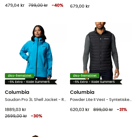
479,04 kr
799,00 kr
-
40
%
679,00 kr
Øko-fremstillet
Øko-fremstillet
-5% Extra - Kode Summer5
-5% Extra - Kode Summer5
Columbia
Columbia
Saudan Pro 3L Shell Jacket - Regnjakke - Damer
Powder Lite II Vest - Syntetiske veste - Herrer
1889,03 kr
620,03 kr
899,00 kr
-
31
%
2699,00 kr
-
30
%