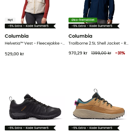
Nyt
Øko-fremstillet
-5% Extra - Kode Summer5
-5% Extra - Kode Summer5
Columbia
Columbia
Helvetia™ Vest - Fleecejakke - Damer
Trailborne 2.5L Shell Jacket - Regnjakke - Herrer
970,29 kr
1399,00 kr
-
31
%
529,00 kr
-5% Extra - Kode Summer5
-5% Extra - Kode Summer5