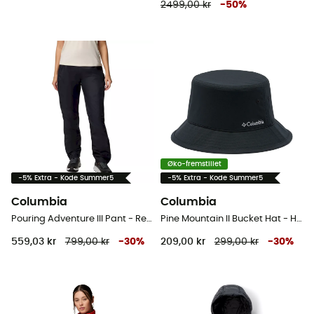
2499,00 kr
-
50
%
Øko-fremstillet
-5% Extra - Kode Summer5
-5% Extra - Kode Summer5
Columbia
Columbia
Pouring Adventure III Pant - Regnbukser - Damer
Pine Mountain II Bucket Hat - Hat
559,03 kr
799,00 kr
-
30
%
209,00 kr
299,00 kr
-
30
%