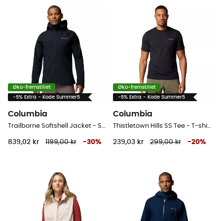
Øko-fremstillet
Øko-fremstillet
-5% Extra - Kode Summer5
-5% Extra - Kode Summer5
Columbia
Columbia
Trailborne Softshell Jacket - Softshelljakke - Herrer
Thistletown Hills SS Tee - T-shirt - Herrer
839,02 kr
1199,00 kr
-
30
%
239,03 kr
299,00 kr
-
20
%