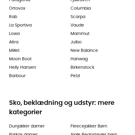
Ortovox
Columbia
Rab
Scarpa
La Sportiva
Vaude
Lowa
Mammut
Altra
Julbo
Millet
New Balance
Moon Boot
Hanwag
Helly Hansen
Birkenstock
Barbour
Petzl
Sko, beklædning og udstyr: mere
kategorier
Dunjakker damer
Fleecejakker Børn
Parkas damer
Aigle Regnstøvler børn