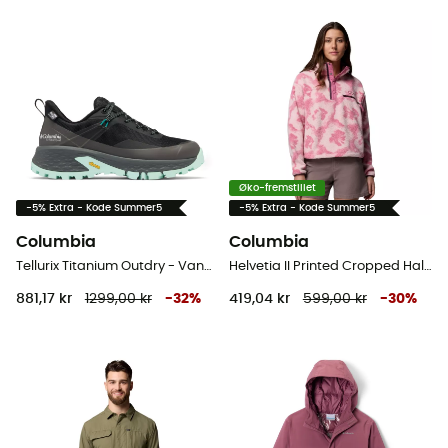
Øko-fremstillet
-5% Extra - Kode Summer5
-5% Extra - Kode Summer5
Columbia
Columbia
Tellurix Titanium Outdry - Vandresko - Damer
Helvetia II Printed Cropped Half Snap - Fleecejakke - Damer
881,17 kr
1299,00 kr
-
32
%
419,04 kr
599,00 kr
-
30
%