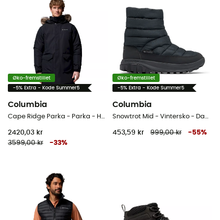
Øko-fremstillet
Øko-fremstillet
-5% Extra - Kode Summer5
-5% Extra - Kode Summer5
Columbia
Columbia
Cape Ridge Parka - Parka - Herrer
Snowtrot Mid - Vintersko - Damer
2420,03 kr
453,59 kr
999,00 kr
-
55
%
3599,00 kr
-
33
%