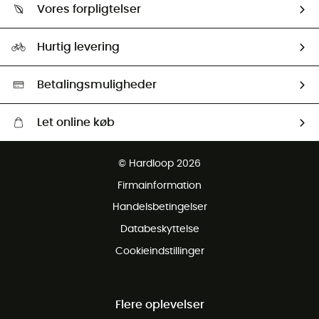
Returnering & Tilbagebetaling
Vores forpligtelser
HardGuides
Størrelsesguide
Vores foraftryk
Our ambassadors
Hurtig levering
Second hand
HardGreen Udvalg
Betalingsmuligheder
Let online køb
Gratis levering fra 1000 kr
© Hardloop 2026
Gratis retur inden for 100 dage
Firmainformation
Gratis Kundeservice
Handelsbetingelser
Databeskyttelse
Cookieindstillinger
Flere oplevelser