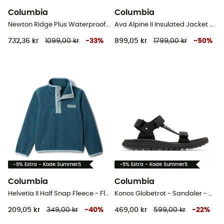
Columbia
Columbia
Newton Ridge Plus Waterproof Amped - Vandresko - Damer
Ava Alpine II Insulated Jacket - Skijakke - Damer
732,36 kr
1099,00 kr
-
33
%
899,05 kr
1799,00 kr
-
50
%
-5% Extra - Kode Summer5
-5% Extra - Kode Summer5
Columbia
Columbia
Helvetia II Half Snap Fleece - Fleecejakke - Barn
Konos Globetrot - Sandaler - Herrer
209,05 kr
349,00 kr
-
40
%
469,00 kr
599,00 kr
-
22
%