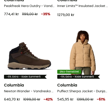
Columbia
Columbia
Peakfreak Hera Outdry - Vandresko - Damer
Inner Limits™ Insulated Jacket - Jakke - Herrer
774,41 kr
1199,00 kr
-
35
%
1279,00 kr
Øko-fremstillet
-5% Extra - Kode Summer5
-5% Extra - Kode Summer5
Columbia
Columbia
Newton Wander - Vandresko - Herrer
Puffect Sherpa Jacket - Dunjakke - Damer
640,70 kr
1099,00 kr
-
42
%
545,95 kr
1399,00 kr
-
61
%