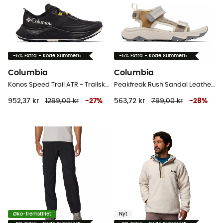
-5% Extra - Kode Summer5
-5% Extra - Kode Summer5
Columbia
Columbia
Konos Speed Trail ATR - Trailsko - Herrer
Peakfreak Rush Sandal Leather - Sandaler - Damer
952,37 kr
1299,00 kr
-
27
%
563,72 kr
799,00 kr
-
28
%
Øko-fremstillet
Nyt