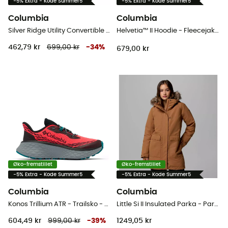
-5% Extra - Kode Summer5
-5% Extra - Kode Summer5
Columbia
Columbia
Silver Ridge Utility Convertible Pant - Vandrebukser - Herrer
Helvetia™ II Hoodie - Fleecejakke - Herrer
462,79 kr
699,00 kr
-
34
%
679,00 kr
Øko-fremstillet
Øko-fremstillet
-5% Extra - Kode Summer5
-5% Extra - Kode Summer5
Columbia
Columbia
Konos Trillium ATR - Trailsko - Damer
Little Si II Insulated Parka - Parka - Damer
604,49 kr
999,00 kr
-
39
%
1249,05 kr