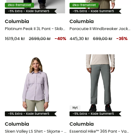
Øko-fremstillet
Øko-fremstillet
-5% Extra - Kode Summer5
-5% Extra - Kode Summer5
Columbia
Columbia
Platinum Peak II 3L Pant - Skibukser - Herrer
Paracutie II Windbreaker Jacket - Vindejakke - Damer
1619,04 kr
2699,00 kr
-
40
%
445,30 kr
699,00 kr
-
36
%
Nyt
-5% Extra - Kode Summer5
-5% Extra - Kode Summer5
Columbia
Columbia
Skien Valley LS Shirt - Skjorte - Damer
Essential Hike™ 365 Pant - Vandrebukser - Herrer