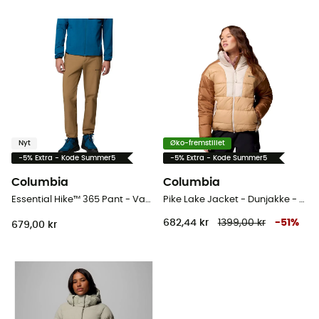
Nyt
Øko-fremstillet
-5% Extra - Kode Summer5
-5% Extra - Kode Summer5
Columbia
Columbia
Essential Hike™ 365 Pant - Vandrebukser - Herrer
Pike Lake Jacket - Dunjakke - Damer
682,44 kr
1399,00 kr
-
51
%
679,00 kr