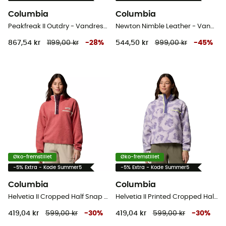
Columbia
Columbia
Peakfreak II Outdry - Vandresko - Herrer
Newton Nimble Leather - Vandresko - Herrer
867,54 kr
1199,00 kr
-
28
%
544,50 kr
999,00 kr
-
45
%
Øko-fremstillet
Øko-fremstillet
-5% Extra - Kode Summer5
-5% Extra - Kode Summer5
Columbia
Columbia
Helvetia II Cropped Half Snap Fleece - Fleecejakke - Damer
Helvetia II Printed Cropped Half Snap - Fleecejakke - Damer
419,04 kr
599,00 kr
-
30
%
419,04 kr
599,00 kr
-
30
%