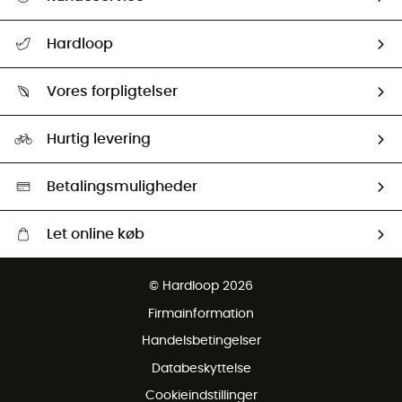
FAQs & hjælp
Hardloop
Følge min pakke
Om os
Returnering & Tilbagebetaling
Vores forpligtelser
HardGuides
Størrelsesguide
Vores foraftryk
Our ambassadors
Hurtig levering
Second hand
HardGreen Udvalg
Betalingsmuligheder
Let online køb
Gratis levering fra 1000 kr
© Hardloop 2026
Gratis retur inden for 100 dage
Firmainformation
Gratis Kundeservice
Handelsbetingelser
Databeskyttelse
Cookieindstillinger