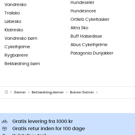
Hundeseler
Vandresko
Hundesnore
Trailsko
Ortlieb Cykeltasker
Løbesko
Altra Sko
Klatresko
Buff Halsedisse
Vandresko børn
Abus Cykelhjelme
Cykelhjelme
Patagonia Dunjakker
Rygbærere
Beklædning børn
Damer
Beklædning damer
Bukser Damer
Tourbukser damer
Gratis levering fra 1000 kr
Gratis retur inden for 100 dage