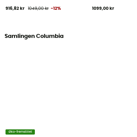
916,82 kr
1049,00 kr
-12%
1099,00 kr
Samlingen Columbia
Øko-fremstillet