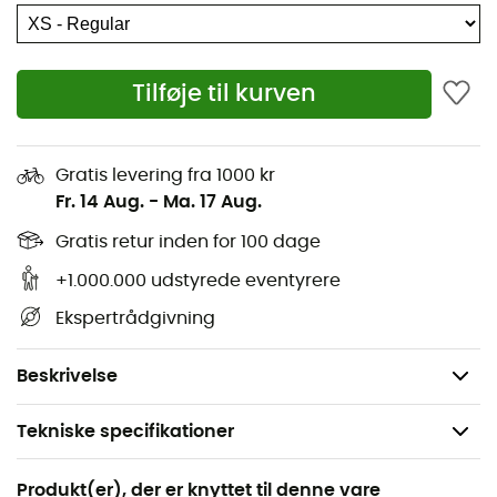
Artikulerede knæ
Håndlommer
Tilføje til kurven
Sikkerhedslomme med lynlås
Cargolommer med velcrolukning
Gratis levering fra 1000 kr
Fr. 14 Aug.
-
Ma. 17 Aug.
Justerbar kant med snøre
Gratis retur inden for 100 dage
D-ring
+1.000.000 udstyrede eventyrere
Dette produkt er behandlet med Insect Shield-
Ekspertrådgivning
teknologi
Hovedstof: 100 % genanvendt polyester
Beskrivelse
Tekniske specifikationer
Anbefales til
Produkt(er), der er knyttet til denne vare