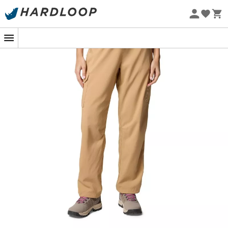
-5% Extra - Kode Summer5
Øko-fremstillet
Lad dig blive overrasket af
Columbia Skien Valley
Cargo Pant vandrebukserne
til
kvinder
, ideelle til at
udforske de stejle stier i de skandinaviske bjerge eller til
en skovvandring. Disse bukser er designet til dem, der
ønsker at kombinere
komfort
og
funktionalitet
,
samtidig med at de er klar til at møde alle de
udfordringer, Moder Natur måtte kaste deres vej.
Takket være den avancerede
fugtstyringsteknologi
Omni-Wick™
holder
Skien Valley Cargo Pant
dig tør
og komfortabel, selv når vejret driller. Dens
åndbare
materialer
muliggør hurtig fordampning af sved, en