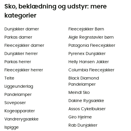
Sko, beklædning og udstyr: mere
kategorier
Dunjakker damer
Fleecejakker Børn
Parkas damer
Aigle Regnstøvler børn
Fleecejakker damer
Patagonia Fleecejakker
Dunjakker herrer
Pyrenex Dunjakker
Parkas herrer
Helly Hansen Jakker
Fleecejakker herrer
Columbia Fleecejakker
Telte
Black Diamond
Pandelamper
Liggeunderlag
Meindl Sko
Pandelamper
Dakine Rygsække
Soveposer
Assos Cykelbukser
Kogeapparater
Giro Hjelme
Vandrerygsække
Rab Dunjakker
Ispigge