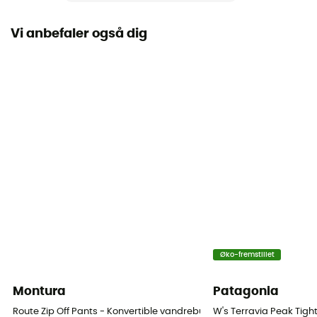
Standard
Vi anbefaler også dig
Label
Genanvendt / Økomateriale
Lukkesystem
Cordon
Lommer
6 lommer
Materialer
[main] 100 % recycled polyester
Ventilations lynlåse
Øko-fremstillet
Nej
Montura
Patagonia
Route Zip Off Pants - Konvertible vandrebukser - Damer
W's Terravia Peak Tig