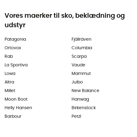
Vores maerker til sko, beklædning og
udstyr
Patagonia
Fjällräven
Ortovox
Columbia
Rab
Scarpa
La Sportiva
Vaude
Lowa
Mammut
Altra
Julbo
Millet
New Balance
Moon Boot
Hanwag
Helly Hansen
Birkenstock
Barbour
Petzl