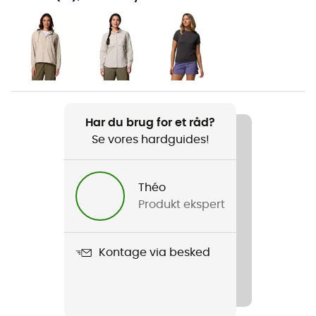
Vandreture / Trekking / Rejse
Køn
Dame
Produkt
Skien Valley Cargo Pant
Har du brug for et råd?
Se vores hardguides!
Anvendt teknologi
Omni-Wick™ / Omni-Shade™ Broad Spectrum
Théo
Vandtæthed
Produkt ekspert
Nej
Vindjakke
Kontage via besked
Nej
Snit