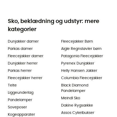
Sko, beklædning og udstyr: mere
kategorier
Dunjakker damer
Fleecejakker Børn
Parkas damer
Aigle Regnstøvler børn
Fleecejakker damer
Patagonia Fleecejakker
Dunjakker herrer
Pyrenex Dunjakker
Parkas herrer
Helly Hansen Jakker
Fleecejakker herrer
Columbia Fleecejakker
Telte
Black Diamond
Pandelamper
Liggeunderlag
Meindl Sko
Pandelamper
Dakine Rygsække
Soveposer
Assos Cykelbukser
Kogeapparater