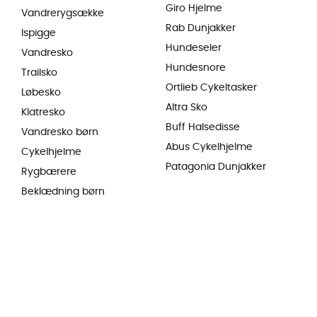
Giro Hjelme
Vandrerygsække
Rab Dunjakker
Ispigge
Hundeseler
Vandresko
Hundesnore
Trailsko
Ortlieb Cykeltasker
Løbesko
Altra Sko
Klatresko
Buff Halsedisse
Vandresko børn
Abus Cykelhjelme
Cykelhjelme
Patagonia Dunjakker
Rygbærere
Beklædning børn