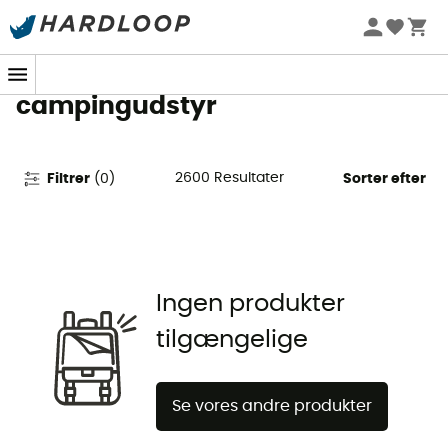
Campingbutik -
Campingartikler og
campingudstyr
2600
Resultater
Filtrer
(
0
)
Sorter efter
Ingen produkter
tilgængelige
Se vores andre produkter