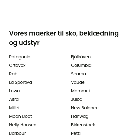
Vores maerker til sko, beklædning
og udstyr
Patagonia
Fjällräven
Ortovox
Columbia
Rab
Scarpa
La Sportiva
Vaude
Lowa
Mammut
Altra
Julbo
Millet
New Balance
Moon Boot
Hanwag
Helly Hansen
Birkenstock
Barbour
Petzl