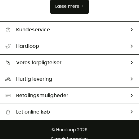
Læse mere +
Kundeservice
FAQs & hjælp
Hardloop
Følge min pakke
Om os
Returnering & Tilbagebetaling
Vores forpligtelser
HardGuides
Størrelsesguide
Vores foraftryk
Our ambassadors
Hurtig levering
Second hand
HardGreen Udvalg
Betalingsmuligheder
Let online køb
Gratis levering fra 1000 kr
© Hardloop 2026
Gratis retur inden for 100 dage