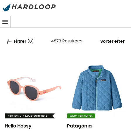
Outdoor Beklædning & Udstyr til
børn
4873
Resultater
Filtrer
(
0
)
Sorter efter
-5% Extra - Kode Summer5
Øko-fremstillet
Hello Hossy
Patagonia