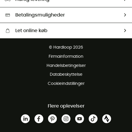
Second hand
HardGreen Udvalg
Betalingsmuligheder
Let online køb
Gratis levering fra 1000 kr
© Hardloop 2026
Gratis retur inden for 100 dage
Firmainformation
Gratis Kundeservice
Handelsbetingelser
Databeskyttelse
Cookieindstillinger
Flere oplevelser