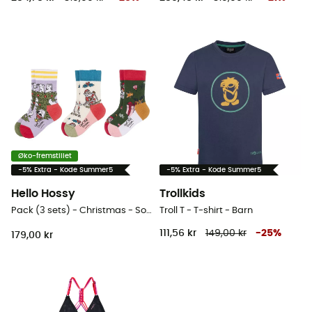
Øko-fremstillet
-5% Extra - Kode Summer5
-5% Extra - Kode Summer5
Hello Hossy
Trollkids
Pack (3 sets) - Christmas - Sokker - Barn
Troll T - T-shirt - Barn
111,56 kr
149,00 kr
-
25
%
179,00 kr