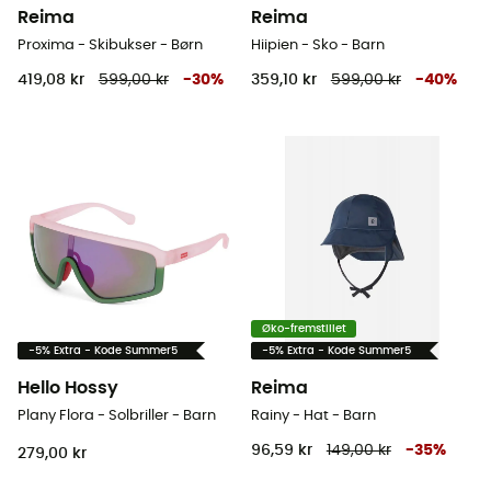
Reima
Reima
Proxima - Skibukser - Børn
Hiipien - Sko - Barn
419,08 kr
599,00 kr
-
30
%
359,10 kr
599,00 kr
-
40
%
Øko-fremstillet
-5% Extra - Kode Summer5
-5% Extra - Kode Summer5
Hello Hossy
Reima
Plany Flora - Solbriller - Barn
Rainy - Hat - Barn
96,59 kr
149,00 kr
-
35
%
279,00 kr