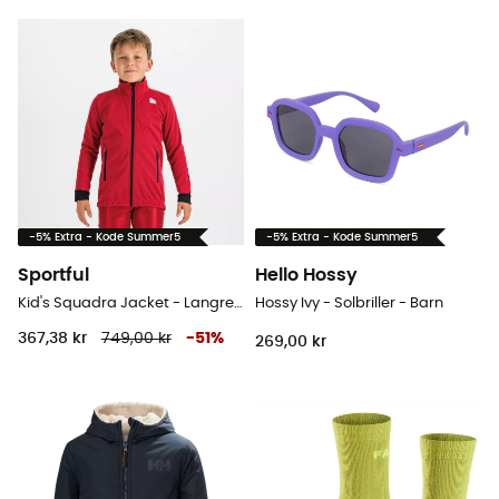
-5% Extra - Kode Summer5
-5% Extra - Kode Summer5
Sportful
Hello Hossy
Kid's Squadra Jacket - Langrendsjakke - Barn
Hossy Ivy - Solbriller - Barn
367,38 kr
749,00 kr
-
51
%
269,00 kr