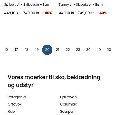
Spikety Jr - Skibukser - Barn
Sunny Jr - Skibukser - Børn
449,10 kr
749,00 kr
-
40
%
449,10 kr
749,00 kr
-
40
%
10
17
18
19
20
21
22
23
30
40
50
Vores maerker til sko, beklædning
og udstyr
Patagonia
Fjällräven
Ortovox
Columbia
Rab
Scarpa