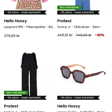
Øko-fremstillet
-5% Extra - Kode Summer5
-5% Extra - Kode Summer5
Hello Hossy
Protest
Leopard #6 - Fleecejakke - Barn
Sunny Jr - Skibukser - Børn
449,10 kr
749,00 kr
-
40
%
379,00 kr
Øko-fremstillet
-5% Extra - Kode Summer5
-5% Extra - Kode Summer5
Protest
Hello Hossy