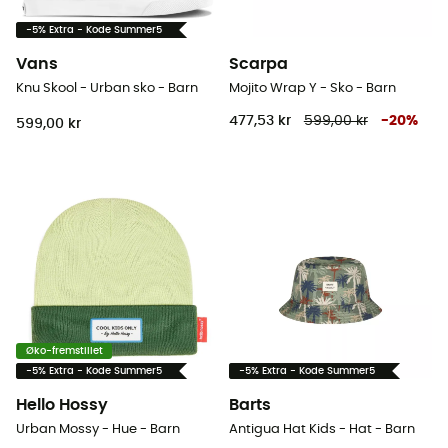
-5% Extra - Kode Summer5
Vans
Scarpa
Knu Skool - Urban sko - Barn
Mojito Wrap Y - Sko - Barn
477,53 kr
599,00 kr
-
20
%
599,00 kr
Øko-fremstillet
-5% Extra - Kode Summer5
-5% Extra - Kode Summer5
Hello Hossy
Barts
Urban Mossy - Hue - Barn
Antigua Hat Kids - Hat - Barn