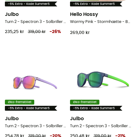
-5% Extra - Kode Summer5
-5% Extra - Kode Summer5
Julbo
Hello Hossy
Turn 2 - Spectron 3 - Solbriller - Barn
Warmy Pink - Stormhætte - Barn
235,25 kr
319,00 kr
-
26
%
269,00 kr
Øko-fremstillet
Øko-fremstillet
-5% Extra - Kode Summer5
-5% Extra - Kode Summer5
Julbo
Julbo
Turn 2 - Spectron 3 - Solbriller - Barn
Turn 2 - Spectron 3 - Solbriller - Barn
254,78 kr
319,00 kr
-
20
%
250,48 kr
319,00 kr
-
21
%