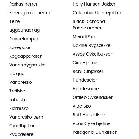
Parkas herrer
Helly Hansen Jakker
Fleecejakker herrer
Columbia Fleecejakker
Telte
Black Diamond
Pandelamper
Liggeunderlag
Meindl Sko
Pandelamper
Dakine Rygsække
Soveposer
Assos Cykelbukser
Kogeapparater
Giro Hjelme
Vandrerygsække
Rab Dunjakker
Ispigge
Hundeseler
Vandresko
Hundesnore
Trailsko
Ortlieb Cykeltasker
Løbesko
Altra Sko
Klatresko
Buff Halsedisse
Vandresko børn
Abus Cykelhjelme
Cykelhjelme
Patagonia Dunjakker
Rygbærere