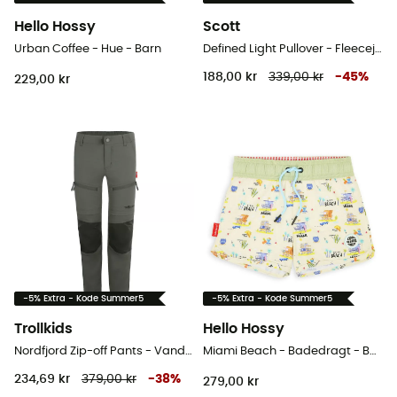
Hello Hossy
Scott
Urban Coffee - Hue - Barn
Defined Light Pullover - Fleecejakke - Børn
188,00 kr
339,00 kr
-
45
%
229,00 kr
-5% Extra - Kode Summer5
-5% Extra - Kode Summer5
Trollkids
Hello Hossy
Nordfjord Zip-off Pants - Vandrebukser - Barn
Miami Beach - Badedragt - Barn
234,69 kr
379,00 kr
-
38
%
279,00 kr