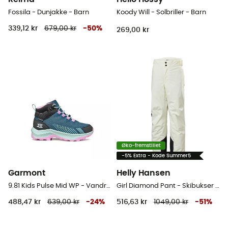
Fossila - Dunjakke - Barn
Koody Will - Solbriller - Barn
339,12 kr
679,00 kr
-
50
%
269,00 kr
Øko-fremstillet
-5% Extra - Kode Summer5
Garmont
Helly Hansen
9.81 Kids Pulse Mid WP - Vandresko - Barn
Girl Diamond Pant - Skibukser - Barn
488,47 kr
639,00 kr
-
24
%
516,63 kr
1049,00 kr
-
51
%