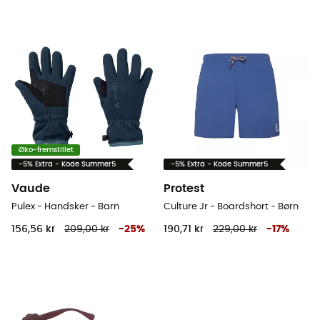
Øko-fremstillet
-5% Extra - Kode Summer5
-5% Extra - Kode Summer5
Vaude
Protest
Pulex - Handsker - Barn
Culture Jr - Boardshort - Børn
156,56 kr
209,00 kr
-
25
%
190,71 kr
229,00 kr
-
17
%