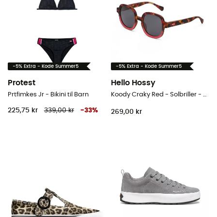
-5% Extra - Kode Summer5
-5% Extra - Kode Summer5
Protest
Hello Hossy
Prtfimkes Jr - Bikini til Barn
Koody Craky Red - Solbriller - Barn
225,75 kr
339,00 kr
-
33
%
269,00 kr