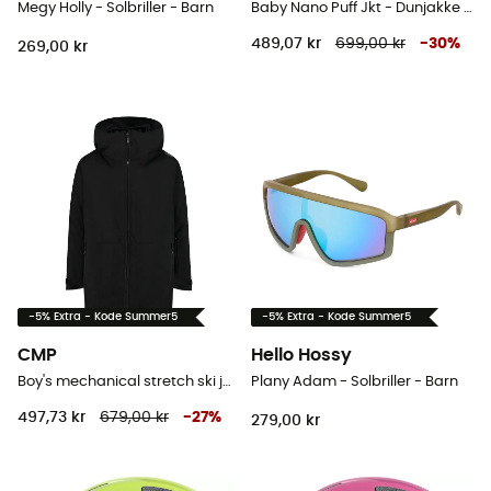
Megy Holly - Solbriller - Barn
Baby Nano Puff Jkt - Dunjakke - Børn
489,07 kr
699,00 kr
-
30
%
269,00 kr
-5% Extra - Kode Summer5
-5% Extra - Kode Summer5
CMP
Hello Hossy
Boy's mechanical stretch ski jacket - Skijakke - Barn
Plany Adam - Solbriller - Barn
497,73 kr
679,00 kr
-
27
%
279,00 kr