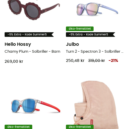
Øko-fremstillet
-5% Extra - Kode Summer5
-5% Extra - Kode Summer5
Hello Hossy
Julbo
Chamy Plum - Solbriller - Barn
Turn 2 - Spectron 3 - Solbriller - Barn
250,48 kr
319,00 kr
-
21
%
269,00 kr
Øko-fremstillet
Øko-fremstillet