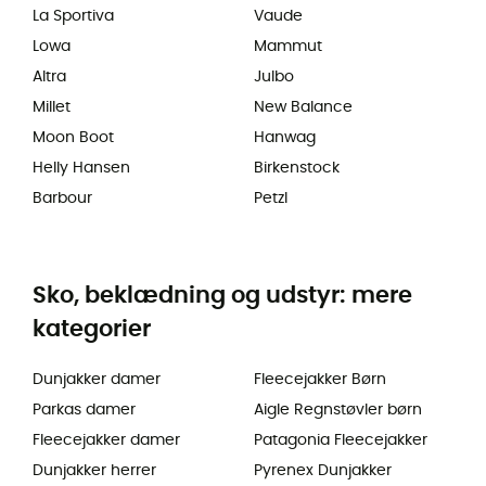
La Sportiva
Vaude
Lowa
Mammut
Altra
Julbo
Millet
New Balance
Moon Boot
Hanwag
Helly Hansen
Birkenstock
Barbour
Petzl
Sko, beklædning og udstyr: mere
kategorier
Dunjakker damer
Fleecejakker Børn
Parkas damer
Aigle Regnstøvler børn
Fleecejakker damer
Patagonia Fleecejakker
Dunjakker herrer
Pyrenex Dunjakker