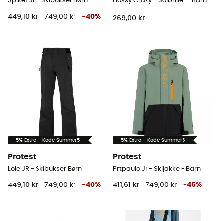
Spiket Jr - Skibukser Børn
Hossy Craky - Solbriller - Barn
449,10 kr
749,00 kr
-
40
%
269,00 kr
-5% Extra - Kode Summer5
-5% Extra - Kode Summer5
Protest
Protest
Lole JR - Skibukser Børn
Prtpaulo Jr - Skijakke - Barn
449,10 kr
749,00 kr
-
40
%
411,61 kr
749,00 kr
-
45
%