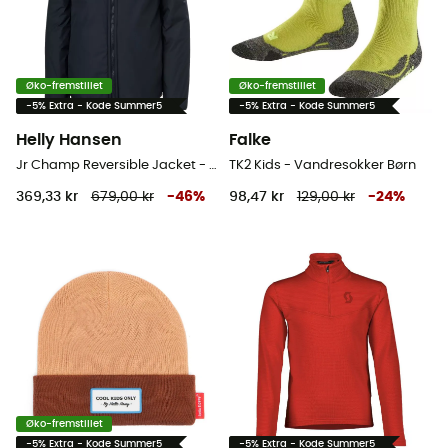
Øko-fremstillet
Øko-fremstillet
-5% Extra - Kode Summer5
-5% Extra - Kode Summer5
Helly Hansen
Falke
Jr Champ Reversible Jacket - Hybridjakker - Barn
TK2 Kids - Vandresokker Børn
369,33 kr
679,00 kr
-
46
%
98,47 kr
129,00 kr
-
24
%
Øko-fremstillet
-5% Extra - Kode Summer5
-5% Extra - Kode Summer5