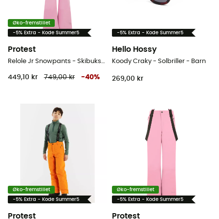
Øko-fremstillet
-5% Extra - Kode Summer5
-5% Extra - Kode Summer5
Protest
Hello Hossy
Relole Jr Snowpants - Skibukser - Barn
Koody Craky - Solbriller - Barn
449,10 kr
749,00 kr
-
40
%
269,00 kr
Øko-fremstillet
Øko-fremstillet
-5% Extra - Kode Summer5
-5% Extra - Kode Summer5
Protest
Protest