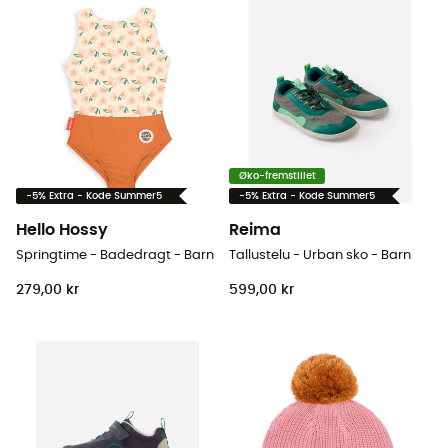
Øko-fremstillet
-5% Extra - Kode Summer5
-5% Extra - Kode Summer5
Hello Hossy
Reima
Springtime - Badedragt - Barn
Tallustelu - Urban sko - Barn
279,00 kr
599,00 kr