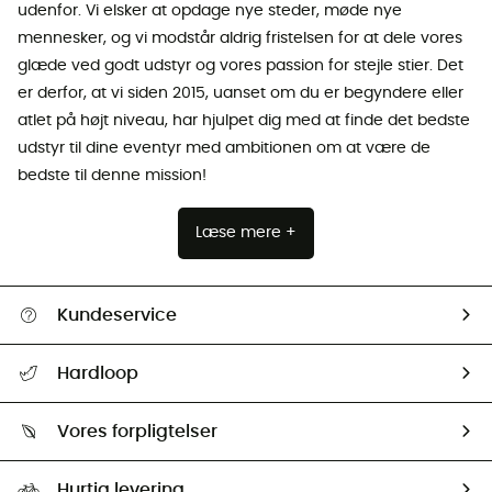
udenfor. Vi elsker at opdage nye steder, møde nye
mennesker, og vi modstår aldrig fristelsen for at dele vores
glæde ved godt udstyr og vores passion for stejle stier. Det
er derfor, at vi siden 2015, uanset om du er begyndere eller
atlet på højt niveau, har hjulpet dig med at finde det bedste
udstyr til dine eventyr med ambitionen om at være de
bedste til denne mission!
Læse mere +
Kundeservice
FAQs & hjælp
Hardloop
Følge min pakke
Om os
Returnering & Tilbagebetaling
Vores forpligtelser
HardGuides
Størrelsesguide
Vores foraftryk
Our ambassadors
Hurtig levering