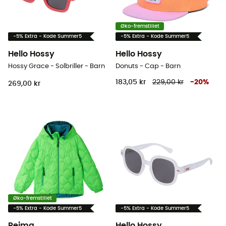
Øko-fremstillet
-5% Extra - Kode Summer5
-5% Extra - Kode Summer5
Hello Hossy
Hello Hossy
Hossy Grace - Solbriller - Barn
Donuts - Cap - Barn
183,05 kr
229,00 kr
-
20
%
269,00 kr
Øko-fremstillet
-5% Extra - Kode Summer5
-5% Extra - Kode Summer5
Reima
Hello Hossy