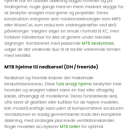
hjelme har en udvidet dækning bagpå hovedet og på
tindingerne, nogle gange med en mere markant skygge for
at beskytte ansigtet mod grene og projektiler. Deres
konstruktion integrerer anti-rotationsteknologier som MIPS
eller WaveCel, som reducerer vridningskræfter ved skrå
påvirkninger. Vægten stiger en smule i forhold til XC, men
forbliver håndterbar for ikke at genere under tekniske
stigninger. Kombineret med passende
MTB beskyttelse
,
udgør de det vindende duo til at tackle varierende terræn
med selvtillid.
MTB hjelme til nedkørsel (DH / freeride)
Nedkørsel og freeride kræver det maksimale
beskyttelsesniveau. Disse
fuld ansigt hjelme
beskytter hele
hovedet og ansigtet takket være en fast eller aftagelig
kæde, afhængigt af modellerne. Deres forstærkede skal,
ofte lavet af glasfiber eller kulfiber for de højere modeller,
kan modstå kraftige stød uden at kompromittere strukturen.
Ventilationen er stadig gennemtænkt trods den komplette
dækning, med strategisk placerede ventilationskanaler.
Nogle modeller accepterer
MTB briller
for optimal