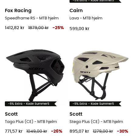
-5% Extra - Kode Summer5
Fox Racing
Cairn
Speedframe RS - MTB hjelm
Lava - MTB hjelm
1412,82 kr
1879,00 kr
-
25
%
599,00 kr
-5% Extra - Kode Summer5
-5% Extra - Kode Summer5
Scott
Scott
Tago Plus (CE) - MTB hjelm
Stego Plus (CE) - MTB hjelm
771,57 kr
1049,00 kr
-
26
%
895,07 kr
1279,00 kr
-
30
%