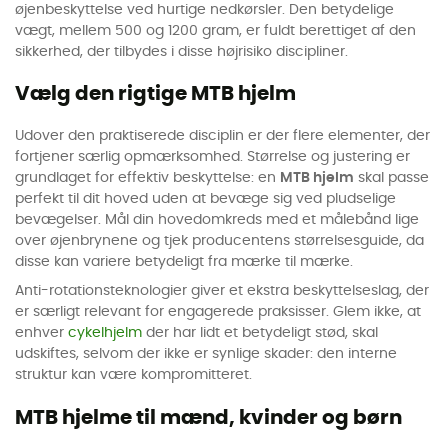
øjenbeskyttelse ved hurtige nedkørsler. Den betydelige
vægt, mellem 500 og 1200 gram, er fuldt berettiget af den
sikkerhed, der tilbydes i disse højrisiko discipliner.
Vælg den rigtige MTB hjelm
Udover den praktiserede disciplin er der flere elementer, der
fortjener særlig opmærksomhed. Størrelse og justering er
grundlaget for effektiv beskyttelse: en
MTB hjelm
skal passe
perfekt til dit hoved uden at bevæge sig ved pludselige
bevægelser. Mål din hovedomkreds med et målebånd lige
over øjenbrynene og tjek producentens størrelsesguide, da
disse kan variere betydeligt fra mærke til mærke.
Anti-rotationsteknologier giver et ekstra beskyttelseslag, der
er særligt relevant for engagerede praksisser. Glem ikke, at
enhver
cykelhjelm
der har lidt et betydeligt stød, skal
udskiftes, selvom der ikke er synlige skader: den interne
struktur kan være kompromitteret.
MTB hjelme til mænd, kvinder og børn