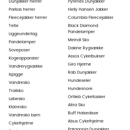
Dunjakker herrer
Pyrenex Dunjakker
Parkas herrer
Helly Hansen Jakker
Fleecejakker herrer
Columbia Fleecejakker
Telte
Black Diamond
Pandelamper
Liggeunderlag
Meindl Sko
Pandelamper
Dakine Rygsække
Soveposer
Assos Cykelbukser
Kogeapparater
Giro Hjelme
Vandrerygsække
Rab Dunjakker
Ispigge
Hundeseler
Vandresko
Hundesnore
Trailsko
Ortlieb Cykeltasker
Løbesko
Altra Sko
Klatresko
Buff Halsedisse
Vandresko børn
Abus Cykelhjelme
Cykelhjelme
Patagonia Dunjakker