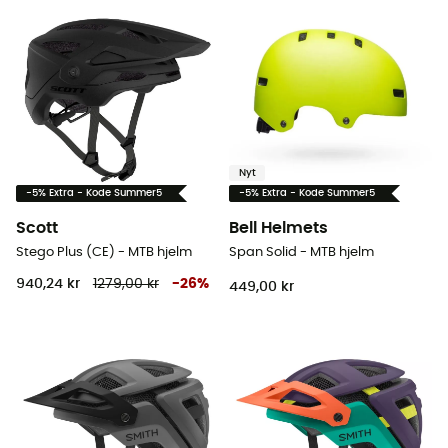
Nyt
-5% Extra - Kode Summer5
-5% Extra - Kode Summer5
Scott
Bell Helmets
Stego Plus (CE) - MTB hjelm
Span Solid - MTB hjelm
940,24 kr
1279,00 kr
-
26
%
449,00 kr