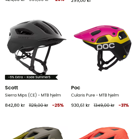
299,00 kr
-5% Extra - Kode Summer5
Scott
Poc
Sierra Mips (CE) - MTB hjelm
Cularis Pure - MTB hjelm
842,80 kr
1129,00 kr
-
25
%
930,61 kr
1349,00 kr
-
31
%