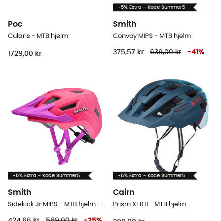
-5% Extra - Kode Summer5
Poc
Smith
Cularis - MTB hjelm
Convoy MIPS - MTB hjelm
375,57 kr
639,00 kr
-
41
%
1729,00 kr
-5% Extra - Kode Summer5
-5% Extra - Kode Summer5
Smith
Cairn
Sidekick Jr MIPS - MTB hjelm - Barn
Prism XTR II - MTB hjelm
424,66 kr
569,00 kr
-
25
%