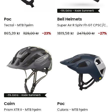
-5% Extra - Kode Summer5
Poc
Bell Helmets
Tectal - MTB hjelm
Super Air R Sphr Fh GT CPSC/CE - MTB hjelm
865,39 kr
1129,00 kr
-
23
%
1819,58 kr
2479,00 kr
-
27
%
-5% Extra - Kode Summer5
Cairn
Poc
Prism XTR II - MTB hjelm
Cularis - MTB hjelm