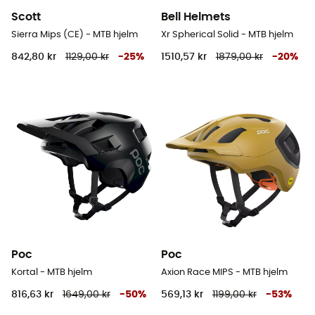
Scott
Bell Helmets
Sierra Mips (CE) - MTB hjelm
Xr Spherical Solid - MTB hjelm
842,80 kr
1129,00 kr
-
25
%
1510,57 kr
1879,00 kr
-
20
%
Poc
Poc
Kortal - MTB hjelm
Axion Race MIPS - MTB hjelm
816,63 kr
1649,00 kr
-
50
%
569,13 kr
1199,00 kr
-
53
%