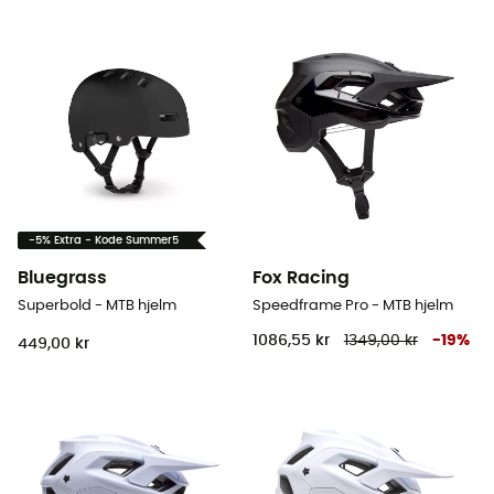
-5% Extra - Kode Summer5
Bluegrass
Fox Racing
Superbold - MTB hjelm
Speedframe Pro - MTB hjelm
1086,55 kr
1349,00 kr
-
19
%
449,00 kr