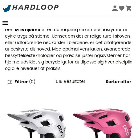
MTB hjelme
Den
MTB hjelme
er en uundgåelig sikkerhedsudstyr for at
cykle trygt på stierne. Uanset om det er rolige ture i skoven
eller udfordrende nedkørsler i bjergene, er det altafgørende
at beskytte dit hoved. Med optimal ventilation, avancerede
beskyttelsesteknologier og præcise justeringssystemer har
hjelme udviklet sig betydeligt for at tilpasse sig hver disciplin
og alle niveauer af praksis.
618
Resultater
Filtrer
(
0
)
Sorter efter