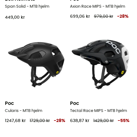
Span Solid - MTB hjelm
Axion Race MIPS - MTB hjelm
699,06 kr
979,00 kr
-
28
%
449,00 kr
Poc
Poc
Cularis - MTB hjelm
Tectal Race MIPS - MTB hjelm
1247,68 kr
1729,00 kr
-
28
%
638,87 kr
1429,00 kr
-
55
%