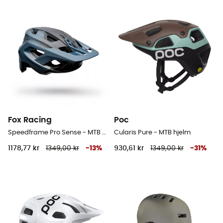
Fox Racing
Poc
Speedframe Pro Sense - MTB hjelm
Cularis Pure - MTB hjelm
1178,77 kr
1349,00 kr
-
13
%
930,61 kr
1349,00 kr
-
31
%