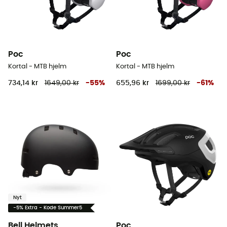
Poc
Poc
Kortal - MTB hjelm
Kortal - MTB hjelm
734,14 kr
1649,00 kr
-
55
%
655,96 kr
1699,00 kr
-
61
%
Nyt
-5% Extra - Kode Summer5
Bell Helmets
Poc