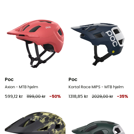
Poc
Poc
Axion - MTB hjelm
Kortal Race MIPS - MTB hjelm
599,12 kr
1199,00 kr
-
50
%
1318,85 kr
2029,00 kr
-
35
%