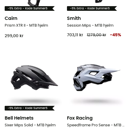
-5% Extra - Kode Summer5
-5% Extra - Kode Summer5
Cairn
Smith
Prism XTR II - MTB hjelm
Session Mips - MTB hjelm
703,11 kr
1279,00 kr
-
45
%
299,00 kr
-5% Extra - Kode Summer5
Bell Helmets
Fox Racing
Sixer Mips Solid - MTB hjelm
Speedframe Pro Sense - MTB hjelm