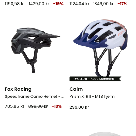
1150,58 kr
1429,00 kr
-
19
%
1124,04 kr
1349,00 kr
-
17
%
-5% Extra - Kode Summer5
Fox Racing
Cairn
Speedframe Camo Helmet - MTB hjelm
Prism XTR II - MTB hjelm
785,85 kr
899,00 kr
-
13
%
299,00 kr