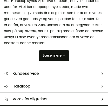
Hos Hardloop synes vi, at livet er bedre, når vi befinder os
udenfor. Vi elsker at opdage nye steder, møde nye
mennesker, og vi modstår aldrig fristelsen for at dele vores
glæde ved godt udstyr og vores passion for stejle stier. Det
er derfor, at vi siden 2015, uanset om du er begyndere eller
atlet på højt niveau, har hjulpet dig med at finde det bedste
udstyr til dine eventyr med ambitionen om at være de
bedste til denne mission!
Læse mere +
Kundeservice
FAQs & hjælp
Hardloop
Følge min pakke
Om os
Returnering & Tilbagebetaling
Vores forpligtelser
HardGuides
Størrelsesguide
Vores foraftryk