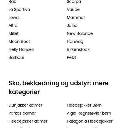
Rab
Scarpa
La Sportiva
Vaude
Lowa
Mammut
Altra
Julbo
Millet
New Balance
Moon Boot
Hanwag
Helly Hansen
Birkenstock
Barbour
Petzl
Sko, beklædning og udstyr: mere
kategorier
Dunjakker damer
Fleecejakker Børn
Parkas damer
Aigle Regnstøvler børn
Fleecejakker damer
Patagonia Fleecejakker