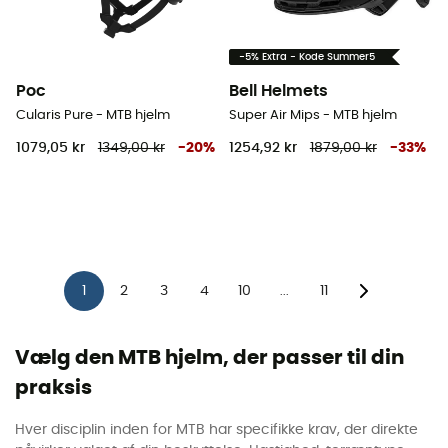
-5% Extra - Kode Summer5
Poc
Bell Helmets
Cularis Pure - MTB hjelm
Super Air Mips - MTB hjelm
1079,05 kr
1349,00 kr
-
20
%
1254,92 kr
1879,00 kr
-
33
%
1
2
3
4
10
11
...
Vælg den MTB hjelm, der passer til din
praksis
Hver disciplin inden for MTB har specifikke krav, der direkte