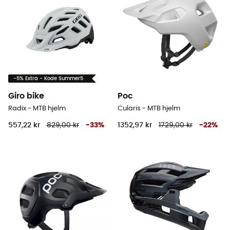
-5% Extra - Kode Summer5
Giro bike
Poc
Radix - MTB hjelm
Cularis - MTB hjelm
557,22 kr
829,00 kr
-
33
%
1352,97 kr
1729,00 kr
-
22
%