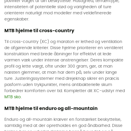
påvirker valget af din beskyttelse. Hastighed, terræntype,
intensiteten af potentielle stød og varigheden af ture
orienterer naturligt mod modeller med veldefinerede
egenskaber.
MTB hjelme til cross-country
Til cross-country (XC) og maraton er lethed og ventilation
de afgørende kriterier. Disse hjelme prioriterer en ventileret
konstruktion med brede åbninger for effektivt at lede
varmen væk under intense anstrengelser. Deres kompakte
profil og lette vægt, ofte under 300 gram, gør, at man
næsten glemmer, at man har dem på, selv under lange
ture. Justeringssystemer med drejeknap sikrer en præcis
pasform uden trykpunkter, mens antibakterielle skum
forbedrer komforten over tid. Kompletter dit XC-udstyr med
MTB sko
.
MTB hjelme til enduro og all-mountain
Enduro og all-mountain kræver en forstærket beskyttelse,
samtidig med at der opretholdes en god åndbarhed. Disse