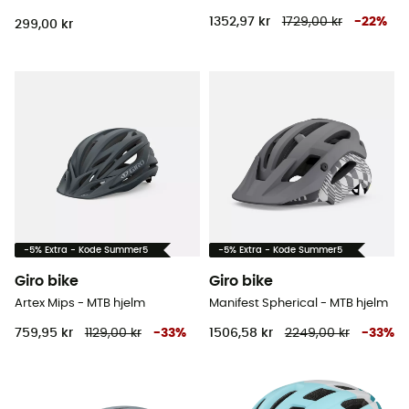
1352,97 kr
1729,00 kr
-
22
%
299,00 kr
-5% Extra - Kode Summer5
-5% Extra - Kode Summer5
Giro bike
Giro bike
Artex Mips - MTB hjelm
Manifest Spherical - MTB hjelm
759,95 kr
1129,00 kr
-
33
%
1506,58 kr
2249,00 kr
-
33
%