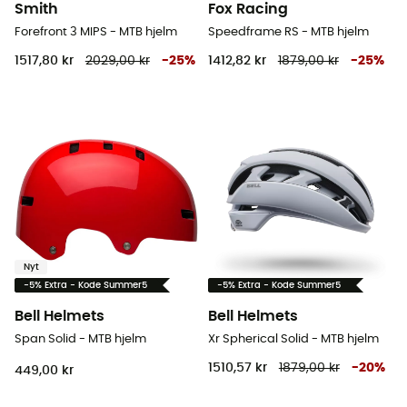
Smith
Fox Racing
Forefront 3 MIPS - MTB hjelm
Speedframe RS - MTB hjelm
1517,80 kr
2029,00 kr
-
25
%
1412,82 kr
1879,00 kr
-
25
%
Nyt
-5% Extra - Kode Summer5
-5% Extra - Kode Summer5
Bell Helmets
Bell Helmets
Span Solid - MTB hjelm
Xr Spherical Solid - MTB hjelm
1510,57 kr
1879,00 kr
-
20
%
449,00 kr