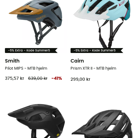
-5% Extra - Kode Summer5
-5% Extra - Kode Summer5
Smith
Cairn
Pilot MIPS - MTB hjelm
Prism XTR II - MTB hjelm
375,57 kr
639,00 kr
-
41
%
299,00 kr