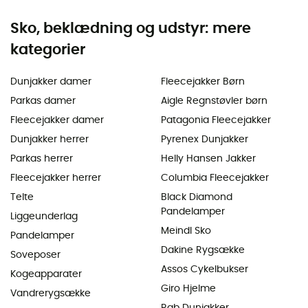
Sko, beklædning og udstyr: mere
kategorier
Dunjakker damer
Fleecejakker Børn
Parkas damer
Aigle Regnstøvler børn
Fleecejakker damer
Patagonia Fleecejakker
Dunjakker herrer
Pyrenex Dunjakker
Parkas herrer
Helly Hansen Jakker
Fleecejakker herrer
Columbia Fleecejakker
Telte
Black Diamond
Pandelamper
Liggeunderlag
Meindl Sko
Pandelamper
Dakine Rygsække
Soveposer
Assos Cykelbukser
Kogeapparater
Giro Hjelme
Vandrerygsække
Rab Dunjakker