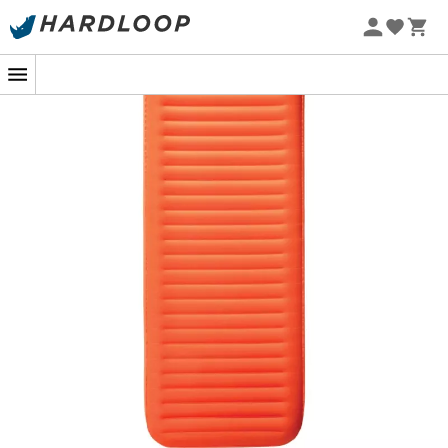
-5% Extra - Kode Summer5
Med
NeoLoft
redefinerer
Thermarest
komforten under
stjernerne. Dens generøse tykkelse på
11,7 cm
,
3D-
design
og
lodrette sidevægge
forvandler dette
liggeunderlag til en ægte eventyrseng: optimal
stabilitet, udvidet overflade og ingen natlige ruller uden
for underlaget.
Dens
strækbare strikstof
, blødt som en teknisk T-shirt,
former sig efter din krop med en bemærkelsesværdig
fleksibilitet, hvilket minimerer trykpunkter for rolige
nætter, selv efter en lang dags vandring.
Indvendigt sørger
ContourCore Matrix
og
ThermaCapture™-systemet
for at holde varmen dér,
hvor den skal være: mod dig.
TwinLock™
muliggør
hurtig oppustning/udluftning uden besvær.
Kort sagt, let, hyggeligt, effektivt...
NeoLoft
er
liggeunderlaget til vandrere, der elsker at gå lige så