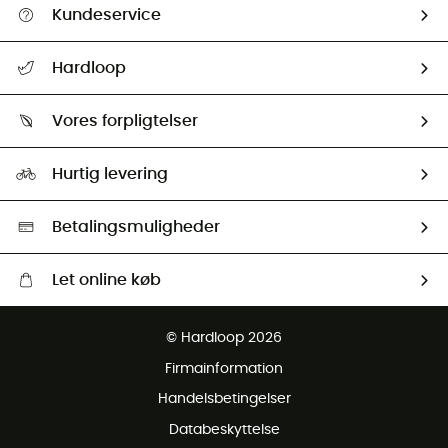
Kundeservice
FAQs & hjælp
Hardloop
Følge min pakke
Om os
Returnering & Tilbagebetaling
Vores forpligtelser
HardGuides
Størrelsesguide
Vores foraftryk
Our ambassadors
Hurtig levering
Second hand
HardGreen Udvalg
Betalingsmuligheder
Let online køb
Gratis levering fra 1000 kr
© Hardloop 2026
Gratis retur inden for 100 dage
Firmainformation
Gratis Kundeservice
Handelsbetingelser
Databeskyttelse