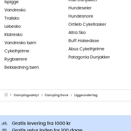
Ispigge
Hundeseler
Vandresko
Hundesnore
Trailsko
Ortlieb Cykeltasker
Løbesko
Altra Sko
Klatresko
Buff Halsedisse
Vandresko børn
Abus Cykelhjelme
Cykelhjelme
Patagonia Dunjakker
Rygbærere
Beklædning børn
Campingudstyr
Camping Sove
Liggeunderlag
Gratis levering fra 1000 kr
Gratis retur inden for 100 dage