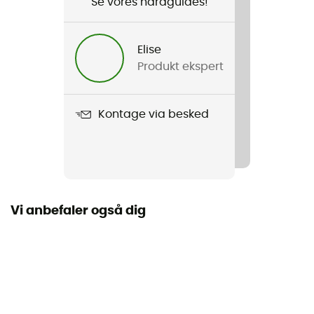
Se vores hardguides!
Køn
Herre / Dame
Elise
Produkt ekspert
Vægt
840 g (Regular Wide) / 1 080 g (Large)
Kontage via besked
Produkt
NeoLoft
R-Value
4,7
Vi anbefaler også dig
Antal pladser
1-sted
Årstid
4 sæsoner