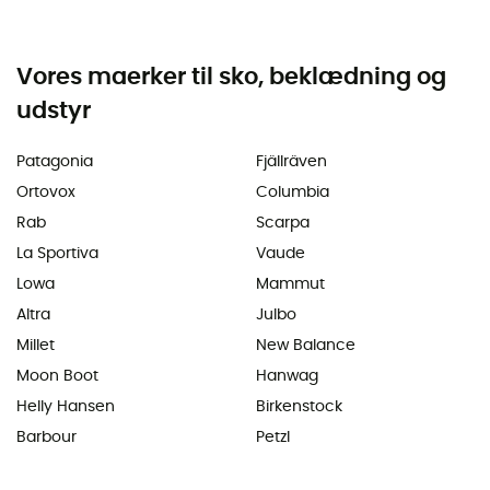
Vores maerker til sko, beklædning og
udstyr
Patagonia
Fjällräven
Ortovox
Columbia
Rab
Scarpa
La Sportiva
Vaude
Lowa
Mammut
Altra
Julbo
Millet
New Balance
Moon Boot
Hanwag
Helly Hansen
Birkenstock
Barbour
Petzl