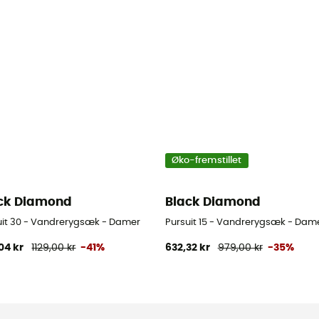
Øko-fremstillet
ck Diamond
Black Diamond
uit 30 - Vandrerygsæk - Damer
Pursuit 15 - Vandrerygsæk - Dam
04 kr
1129,00 kr
-41%
632,32 kr
979,00 kr
-35%