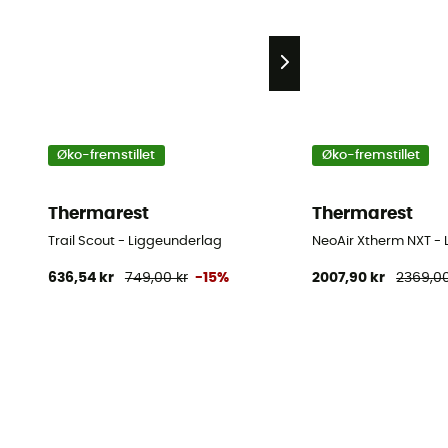
Øko-fremstillet
Øko-fremstillet
Thermarest
Thermarest
Trail Scout - Liggeunderlag
NeoAir Xtherm NXT -
636,54 kr
749,00 kr
-15%
2007,90 kr
2369,00