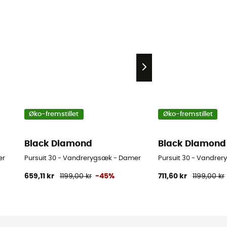
Øko-fremstillet
Øko-fremstillet
Black Diamond
Black Diamond
er
Pursuit 30 - Vandrerygsæk - Damer
Pursuit 30 - Vandrer
659,11 kr
1199,00 kr
-45%
711,60 kr
1199,00 kr