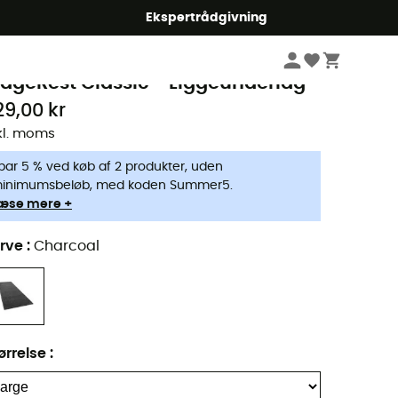
Ekspertrådgivning
Campingudstyr
Camping Sove
Liggeunderlag
hermarest
idgeRest Classic - Liggeunderlag
29,00 kr
kl. moms
par 5 % ved køb af 2 produkter, uden
inimumsbeløb, med koden Summer5.
æse mere +
rve
:
Charcoal
ørrelse
: