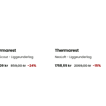
rmarest
Thermarest
 Scout - Liggeunderlag
NeoLoft - Liggeunderlag
09 kr
859,00 kr
-24%
1758,65 kr
2069,00 kr
-15%