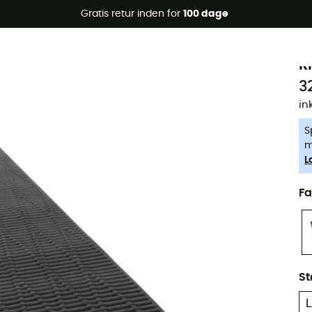
Gratis retur inden for
100 dage
-5% Extra - Kode Summer5
T
Øko-fremstillet
R
3
in
S
m
L
Fa
St