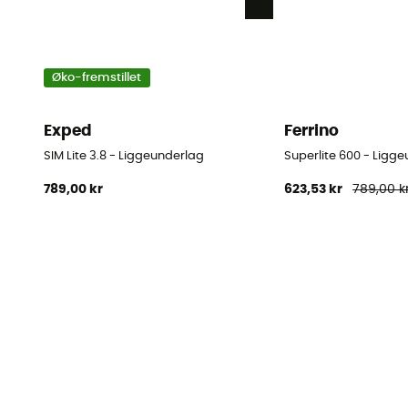
Øko-fremstillet
Exped
Ferrino
SIM Lite 3.8 - Liggeunderlag
Superlite 600 - Ligg
789,00 kr
623,53 kr
789,00 k