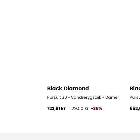
Black Diamond
Bla
Pursuit 30 - Vandrerygsæk - Damer
Purs
723,81 kr
1129,00 kr
-35%
662,