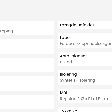
Længde udfoldet
Camping
Label
Europæisk oprindelsesgar
Antal pladser
1-sted
Isolering
Syntetisk isolering
Mål
Regular : 183 x 51 x 1,5 cm -
Tykkelse