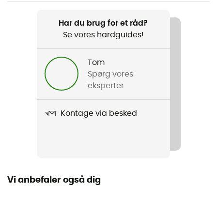
Vægt
640 g
Har du brug for et råd?
Se vores hardguides!
Produkt
V Notch UL 40
Tom
Anvendt teknologi
Spørg vores
Primaloft®
eksperter
Duntype
Kontage via besked
Syntetisk
Hætte
Ja
Vi anbefaler også dig
Form
Mumie/sarkofag
Årstid