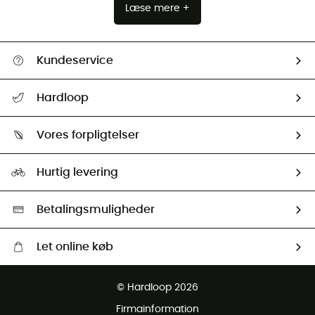
Læse mere +
Kundeservice
FAQs & hjælp
Hardloop
Følge min pakke
Om os
Returnering & Tilbagebetaling
Vores forpligtelser
HardGuides
Størrelsesguide
Vores foraftryk
Our ambassadors
Hurtig levering
Second hand
HardGreen Udvalg
Betalingsmuligheder
Let online køb
Gratis levering fra 1000 kr
© Hardloop 2026
Gratis retur inden for 100 dage
Firmainformation