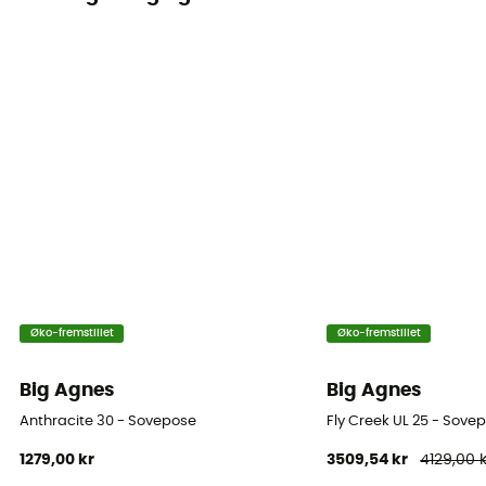
Øko-fremstillet
Øko-fremstillet
Big Agnes
Big Agnes
Anthracite 30 - Sovepose
Fly Creek UL 25 - Sove
1279,00 kr
3509,54 kr
4129,00 k