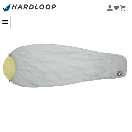
let brise begynder at tage til. Det er her,
V Notch UL 40
fra Big Agnes
kommer ind i billedet, klar til at omslutte
dig med varme og komfort. Denne ultralette sovepose er
din bedste allierede mod nattens kuldegysninger, der
nogle gange kommer snigende, selv om sommeren.
Hemmeligheden bag denne kokon ligger i dens
Primaloft® Hi-Loft Ultra Silver-isolering
. Denne
avancerede teknologi tilbyder en enestående termisk
isolering, samtidig med at den forbliver utroligt let og
komprimerbar. Farvel til de klodsede poser, der tynger
dine skuldre! Med V Notch UL 40 er hvert gram optimeret
til glæde for din ryg, uanset om du er på vandretur,
cykler eller sejler i kano.
Ud over sin termiske ydeevne er denne sovepose
designet til at være kompakt og glider let ned i din
rygsæk uden at overbelaste den. Uanset om du er en
naturelsker eller søger ensomheden i de store vidder, vil