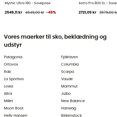
Mythic Ultra 180 - Sovepose
Astro Pro 800 SL - So
2549,11 kr
4649,00 kr
-45%
2721,09 kr
3979,00 k
Vores maerker til sko, beklædning og
udstyr
Patagonia
Fjällräven
Ortovox
Columbia
Rab
Scarpa
La Sportiva
Vaude
Lowa
Mammut
Altra
Julbo
Millet
New Balance
Moon Boot
Hanwag
Helly Hansen
Birkenstock