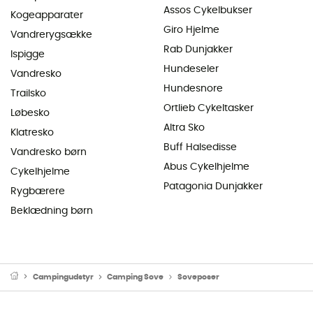
Assos Cykelbukser
Kogeapparater
Giro Hjelme
Vandrerygsække
Rab Dunjakker
Ispigge
Hundeseler
Vandresko
Hundesnore
Trailsko
Ortlieb Cykeltasker
Løbesko
Altra Sko
Klatresko
Buff Halsedisse
Vandresko børn
Abus Cykelhjelme
Cykelhjelme
Patagonia Dunjakker
Rygbærere
Beklædning børn
Campingudstyr
Camping Sove
Soveposer