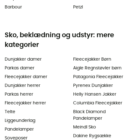
Barbour
Petzl
Sko, beklædning og udstyr: mere
kategorier
Dunjakker damer
Fleecejakker Børn
Parkas damer
Aigle Regnstøvler børn
Fleecejakker damer
Patagonia Fleecejakker
Dunjakker herrer
Pyrenex Dunjakker
Parkas herrer
Helly Hansen Jakker
Fleecejakker herrer
Columbia Fleecejakker
Telte
Black Diamond
Pandelamper
Liggeunderlag
Meindl Sko
Pandelamper
Dakine Rygsække
Soveposer