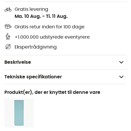
mere volumen og varme.
Gratis levering
Lynlås med dobbelt retning
Ma. 10 Aug.
-
Ti. 11 Aug.
Udvendige løkker til tørring eller opbevaring.
Gratis retur inden for 100 dage
+1.000.000 udstyrede eventyrere
Opbevaringspose inkluderet
Ekspertrådgivning
Komforttemperatur: 9°C
Fyld: Syntetisk
Beskrivelse
Tekniske specifikationer
Anbefales til
Produkt(er), der er knyttet til denne vare
Trekking / Camping
Køn
Herre / Dame