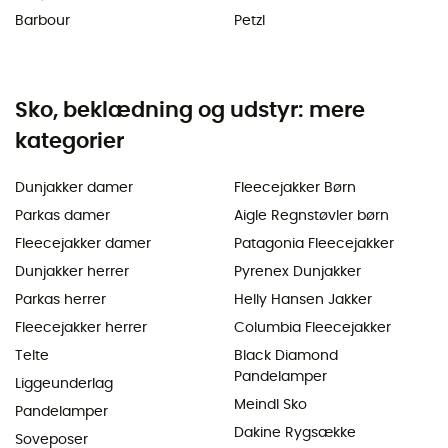
Barbour
Petzl
Sko, beklædning og udstyr: mere
kategorier
Dunjakker damer
Fleecejakker Børn
Parkas damer
Aigle Regnstøvler børn
Fleecejakker damer
Patagonia Fleecejakker
Dunjakker herrer
Pyrenex Dunjakker
Parkas herrer
Helly Hansen Jakker
Fleecejakker herrer
Columbia Fleecejakker
Telte
Black Diamond
Pandelamper
Liggeunderlag
Meindl Sko
Pandelamper
Dakine Rygsække
Soveposer