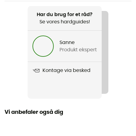
Vægt
2260 g
Har du brug for et råd?
Se vores hardguides!
Produkt
Tungsten 2P
Sanne
Årstid
Produkt ekspert
3 sæsoner
Kapacitet
Kontage via besked
2 personer
Fritstående
Ja
Vi anbefaler også dig
Mål
224 x 137 x 107
Mål sammenfoldet