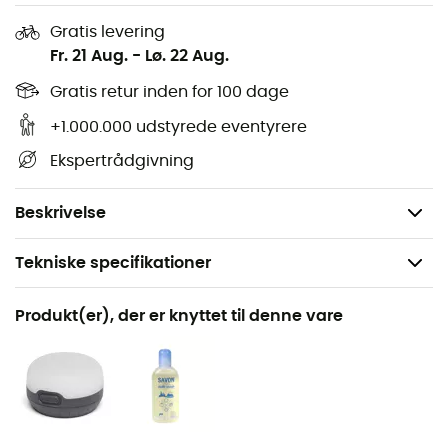
Underlag inkluderet
Gratis levering
Fr. 21 Aug.
-
Lø. 22 Aug.
Antal døre: 2
Materiale på teltet: 100 % polyester
Gratis retur inden for 100 dage
Materiale på stængerne: aluminium
+1.000.000 udstyrede eventyrere
Gulvareal: 2,80 m²
Ekspertrådgivning
Vestibuleareal: 1,50 m²
Vægt: 2 260 g
Beskrivelse
Tekniske specifikationer
Anbefales til
Produkt(er), der er knyttet til denne vare
Trekking / Camping / Bivuak
Køn
Herre / Dame