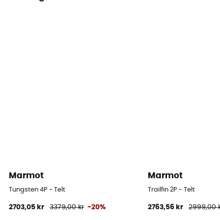
Aluminium
Dugens vandtæthed (mm)
1 200 mm
Gulvets vandtæthed (mm)
2 000 mm
Dugmateriale
Polyester ripstop 68 D solution dyed
Kammerets materialer
nylon micromesh
Marmot
Marmot
Gulvmateriale
taffeta de polyester 68 D
Tungsten 4P - Telt
Trailfin 2P - Telt
2703,05 kr
3379,00 kr
-20%
2763,56 kr
2999,00 
Måtte