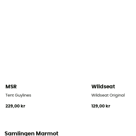
69 x 18,5 cm
Teltets form
Kuppel
Antal døre
2
Antal apser
2
MSR
Wildseat
Dug
Dobbelt
Tent Guylines
Wildseat Original
229,00 kr
129,00 kr
Antal stænger
3
Stangmaterialer
Samlingen Marmot