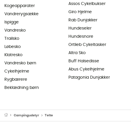
Assos Cykelbukser
Kogeapparater
Giro Hjelme
Vandrerygsække
Rab Dunjakker
Ispigge
Hundeseler
Vandresko
Hundesnore
Trailsko
Ortlieb Cykeltasker
Løbesko
Altra Sko
Klatresko
Buff Halsedisse
Vandresko børn
Abus Cykelhjelme
Cykelhjelme
Patagonia Dunjakker
Rygbærere
Beklædning børn
Campingudstyr
Telte