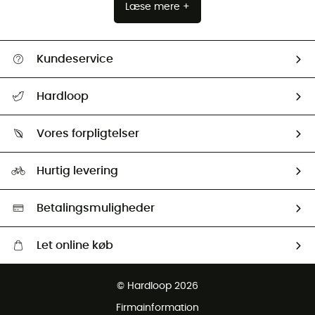
Læse mere +
Kundeservice
FAQs & hjælp
Hardloop
Følge min pakke
Om os
Returnering & Tilbagebetaling
Vores forpligtelser
HardGuides
Størrelsesguide
Vores foraftryk
Our ambassadors
Hurtig levering
Second hand
HardGreen Udvalg
Betalingsmuligheder
Let online køb
Gratis levering fra 1000 kr
© Hardloop 2026
Gratis retur inden for 100 dage
Firmainformation
Gratis Kundeservice