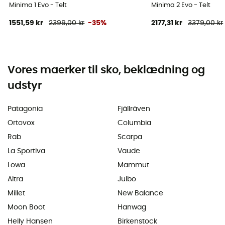
Minima 1 Evo - Telt
Minima 2 Evo - Telt
1551,59 kr
2399,00 kr
-35%
2177,31 kr
3379,00 kr
Vores maerker til sko, beklædning og
udstyr
Patagonia
Fjällräven
Ortovox
Columbia
Rab
Scarpa
La Sportiva
Vaude
Lowa
Mammut
Altra
Julbo
Millet
New Balance
Moon Boot
Hanwag
Helly Hansen
Birkenstock