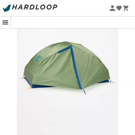
Tag på eventyr i duo med teltet
Tungsten 2P
fra
Marmot, din alt-i-en partner til at udforske naturen! Med
en robust konstruktion og
nem at sætte op
takket være
sit system af farvede stænger og clips, tilbyder dette
telt en
behagelig loftshøjde
, ideel til krævende
eventyrere.
Udstyret med en
vandtæt membran med forseglede
sømme
, vil dette
3-sæsoners telt
effektivt beskytte dig