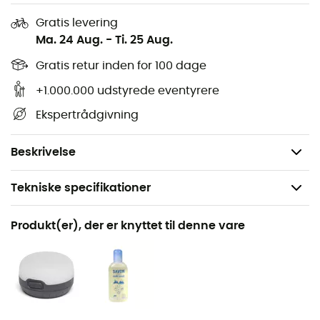
Fremragende ventilation takket være netvinduet
Gratis levering
Myggenetdør til åbning af bagagerummet
Ma. 24 Aug.
-
Ti. 25 Aug.
Ståhøjde til privat omklædningsområde
Gratis retur inden for 100 dage
Kompatibel med næsten alle minivans op til en
højde på 2,15 m
+1.000.000 udstyrede eventyrere
Pakningsdimensioner: 55 x 20 cm
Ekspertrådgivning
Gulvareal: 4,0 m2
Totalvægt: 2 550 g
Beskrivelse
Tekniske specifikationer
Køn
Produkt(er), der er knyttet til denne vare
Herre / Dame
Vægt
2550 g