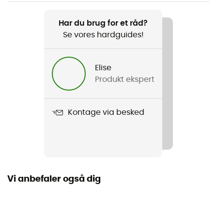
Produkt
Drive Van Trunk
Har du brug for et råd?
Se vores hardguides!
Vandtæthed
Ja
Elise
Label
Produkt ekspert
Fair Wear Foundation
Årstid
Kontage via besked
3 sæsoner
Fritstående
Nej
Vi anbefaler også dig
Antal dele
1
Mål sammenfoldet