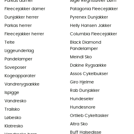
Parkas damer
Aigle Regnstøvler børn
Fleecejakker damer
Patagonia Fleecejakker
Dunjakker herrer
Pyrenex Dunjakker
Parkas herrer
Helly Hansen Jakker
Fleecejakker herrer
Columbia Fleecejakker
Telte
Black Diamond
Pandelamper
Liggeunderlag
Meindl Sko
Pandelamper
Dakine Rygsække
Soveposer
Assos Cykelbukser
Kogeapparater
Giro Hjelme
Vandrerygsække
Rab Dunjakker
Ispigge
Hundeseler
Vandresko
Hundesnore
Trailsko
Ortlieb Cykeltasker
Løbesko
Altra Sko
Klatresko
Buff Halsedisse