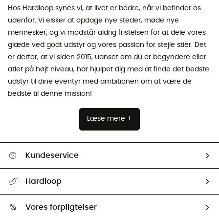
Hos Hardloop synes vi, at livet er bedre, når vi befinder os
udenfor. Vi elsker at opdage nye steder, møde nye
mennesker, og vi modstår aldrig fristelsen for at dele vores
glæde ved godt udstyr og vores passion for stejle stier. Det
er derfor, at vi siden 2015, uanset om du er begyndere eller
atlet på højt niveau, har hjulpet dig med at finde det bedste
udstyr til dine eventyr med ambitionen om at være de
bedste til denne mission!
Læse mere +
Kundeservice
FAQs & hjælp
Hardloop
Følge min pakke
Om os
Returnering & Tilbagebetaling
Vores forpligtelser
HardGuides
Størrelsesguide