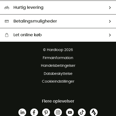
Vores foraftryk
Our ambassadors
Hurtig levering
Second hand
HardGreen Udvalg
Betalingsmuligheder
Let online køb
Gratis levering fra 1000 kr
© Hardloop 2026
Gratis retur inden for 100 dage
Firmainformation
Gratis Kundeservice
Handelsbetingelser
Databeskyttelse
Cookieindstillinger
Flere oplevelser