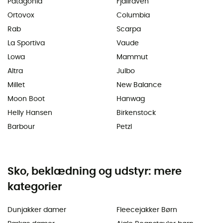
Patagonia
Fjällräven
Ortovox
Columbia
Rab
Scarpa
La Sportiva
Vaude
Lowa
Mammut
Altra
Julbo
Millet
New Balance
Moon Boot
Hanwag
Helly Hansen
Birkenstock
Barbour
Petzl
Sko, beklædning og udstyr: mere
kategorier
Dunjakker damer
Fleecejakker Børn