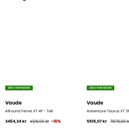
Måtte
Medfølger ikke
Øko-fremstillet
Øko-fremstillet
Vaude
Vaude
Allround Ferret XT 4P - Telt
Adventure Taurus XT 3P
3464,34 kr
4129,00 kr
-16%
5515,07 kr
7879,00 k