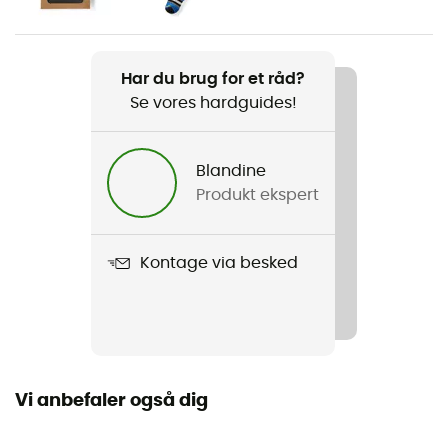
Barn
Vægt
Har du brug for et råd?
448 g
Se vores hardguides!
Produkt
K's Hi-Loft Down Sweater Hoody
Blandine
Produkt ekspert
Vandtæthed
Vandafvisende
Kontage via besked
Label
Bluesign / Fair Trade Certified™ / Genanvendt /
Økomateriale / PFC-Free
Hætte
Vi anbefaler også dig
Ja