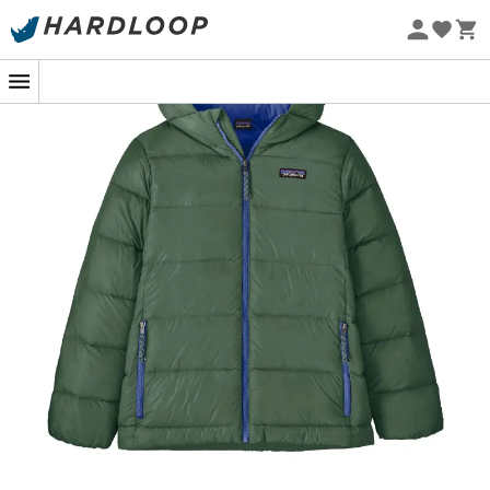
Øko-fremstillet
Klar til at suse ned ad pisterne? Dunjakken
Kids Hi-Loft
Down Sweater Hoody
fra mærket
Patagonia
er et
essentielt element for at holde dine små eventyrere
varme og beskyttede, hvis vejret bliver dårligt. Takket
være dens
isolering med dun af høj kvalitet
vil dine
børn være indhyllet i varme og komfort, selv når
temperaturen falder.
Dunene, der anvendes i dette tøj, er certificeret
RDS
(Responsible Down Standard), hvilket garanterer, at de
stammer fra ansvarlige kilder og respekterer
dyrevelfærd. Det giver fremragende
termisk isolering
uden at tilføje unødig vægt, så børnene kan bevæge sig
frit og nyde deres udendørs aktiviteter fuldt ud.