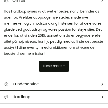
Om os
Hos Hardloop synes vi, at livet er bedre, når vi befinder os
udenfor. Vi elsker at opdage nye steder, møde nye
mennesker, og vi modstår aldrig fristelsen for at dele vores
glæde ved godt udstyr og vores passion for stejle stier. Det
er derfor, at vi siden 2015, uanset om du er begyndere eller
atlet på højt niveau, har hjulpet dig med at finde det bedste
udstyr til dine eventyr med ambitionen om at være de
bedste til denne mission!
Læse mere +
Kundeservice
FAQs & hjælp
Hardloop
Følge min pakke
Om os
Returnering & Tilbagebetaling