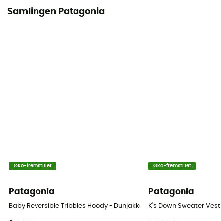
Samlingen Patagonia
Øko-fremstillet
Øko-fremstillet
Patagonia
Patagonia
Baby Reversible Tribbles Hoody - Dunjakke Børn
K's Down Sweater Vest 