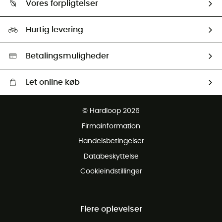
Vores forpligtelser
HardGuides
Størrelsesguide
Vores foraftryk
Our ambassadors
Hurtig levering
Second hand
HardGreen Udvalg
Betalingsmuligheder
Let online køb
Gratis levering fra 1000 kr
© Hardloop 2026
Gratis retur inden for 100 dage
Firmainformation
Gratis Kundeservice
Handelsbetingelser
Databeskyttelse
Cookieindstillinger
Flere oplevelser