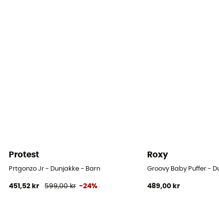
Lommer
3 lommer
Isolering
Naturlig isolering
Materialer
[main] 100 % nylon recycled
Bæreevne (Cuin)
700 cuin
Fortegnelse over materialer
Protest
Roxy
Duvet
Prtgonzo Jr - Dunjakke - Barn
Groovy Baby Puffer - D
451,52 kr
599,00 kr
-24%
489,00 kr