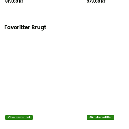
819,00 kr
979,00 kr
Favoritter Brugt
Øko-fremstillet
Øko-fremstillet