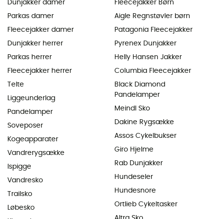
Dunjakker damer
Fleecejakker Børn
Parkas damer
Aigle Regnstøvler børn
Fleecejakker damer
Patagonia Fleecejakker
Dunjakker herrer
Pyrenex Dunjakker
Parkas herrer
Helly Hansen Jakker
Fleecejakker herrer
Columbia Fleecejakker
Telte
Black Diamond
Pandelamper
Liggeunderlag
Meindl Sko
Pandelamper
Dakine Rygsække
Soveposer
Assos Cykelbukser
Kogeapparater
Giro Hjelme
Vandrerygsække
Rab Dunjakker
Ispigge
Hundeseler
Vandresko
Hundesnore
Trailsko
Ortlieb Cykeltasker
Løbesko
Altra Sko