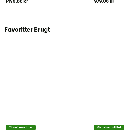
1499,00 kr
979,00 kr
Favoritter Brugt
Øko-fremstillet
Øko-fremstillet