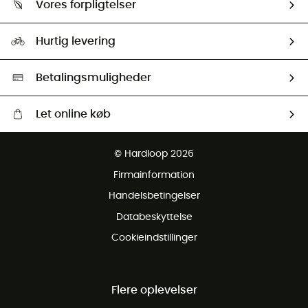
Vores forpligtelser
HardGuides
Størrelsesguide
Vores foraftryk
Our ambassadors
Hurtig levering
Second hand
HardGreen Udvalg
Betalingsmuligheder
Let online køb
Gratis levering fra 1000 kr
© Hardloop 2026
Gratis retur inden for 100 dage
Firmainformation
Gratis Kundeservice
Handelsbetingelser
Databeskyttelse
Cookieindstillinger
Flere oplevelser