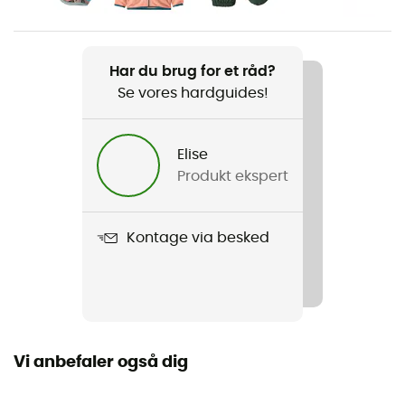
Vægt
400 g
Har du brug for et råd?
Se vores hardguides!
Produkt
Baby Reversible Tribbles Hoody
Elise
Vandtæthed
Produkt ekspert
Vandafvisende
Label
Kontage via besked
Bluesign / Fair Trade Certified™ / Genanvendt / PFC-
Free
Hætte
Ja
Vi anbefaler også dig
Lommer