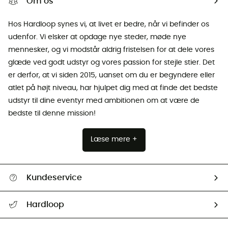
Om os
Hos Hardloop synes vi, at livet er bedre, når vi befinder os
udenfor. Vi elsker at opdage nye steder, møde nye
mennesker, og vi modstår aldrig fristelsen for at dele vores
glæde ved godt udstyr og vores passion for stejle stier. Det
er derfor, at vi siden 2015, uanset om du er begyndere eller
atlet på højt niveau, har hjulpet dig med at finde det bedste
udstyr til dine eventyr med ambitionen om at være de
bedste til denne mission!
Læse mere +
Kundeservice
FAQs & hjælp
Hardloop
Følge min pakke
Om os
Returnering & Tilbagebetaling