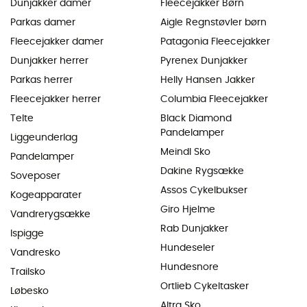
Dunjakker damer
Fleecejakker Børn
Parkas damer
Aigle Regnstøvler børn
Fleecejakker damer
Patagonia Fleecejakker
Dunjakker herrer
Pyrenex Dunjakker
Parkas herrer
Helly Hansen Jakker
Fleecejakker herrer
Columbia Fleecejakker
Telte
Black Diamond
Pandelamper
Liggeunderlag
Meindl Sko
Pandelamper
Dakine Rygsække
Soveposer
Assos Cykelbukser
Kogeapparater
Giro Hjelme
Vandrerygsække
Rab Dunjakker
Ispigge
Hundeseler
Vandresko
Hundesnore
Trailsko
Ortlieb Cykeltasker
Løbesko
Altra Sko