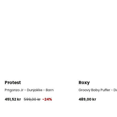
3 lommer
Isolering
Syntetisk isolering
Materiale
[principale] 100% polyester recyclé / [isolation]
Thermogreen™ 100% polyester recyclé
Protest
Roxy
Prtgonzo Jr - Dunjakke - Barn
Groovy Baby Puffer - D
451,52 kr
599,00 kr
-24%
489,00 kr