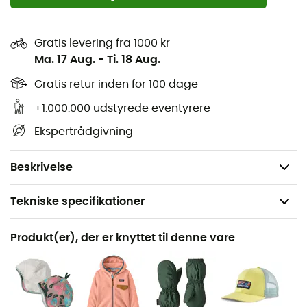
Aftagelig hætte
Fuld længde frontlynlås
Gratis levering fra 1000 kr
Ma. 17 Aug.
-
Ti. 18 Aug.
Håndvarmerlommer på begge sider
Gratis retur inden for 100 dage
1 brystlomme med klap og trykknap
+1.000.000 udstyrede eventyrere
Elastiske kanter ved håndled, nederst på tøjet og
Ekspertrådgivning
langs den høje krave
Vægt: 400 g
Beskrivelse
Tekniske specifikationer
Anbefales til
Produkt(er), der er knyttet til denne vare
Det daglige liv
Køn
Baby