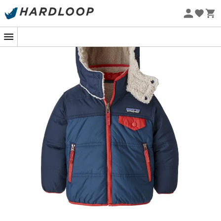
Øko-fremstillet
Om morgenen, når temperaturerne nærmer sig det
kolde nord, bliver
Baby Reversible Tribbles Hoody
fra
Patagonia
din bedste allierede til at holde
baby
varm.
Designet til at modstå vejrets luner, er denne
vendbare
dunjakke
lige så hyggelig som en kærlig omfavnelse og
kan nemt vendes for dobbelt stil og øget beskyttelse.