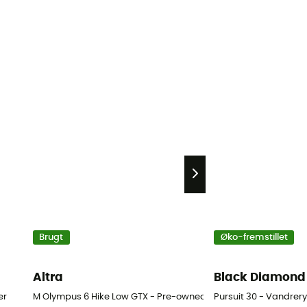
Brugt
Øko-fremstillet
Altra
Black Diamond
er
M Olympus 6 Hike Low GTX - Pre-owned Vandresko - Herrer - B
Pursuit 30 - Vandre