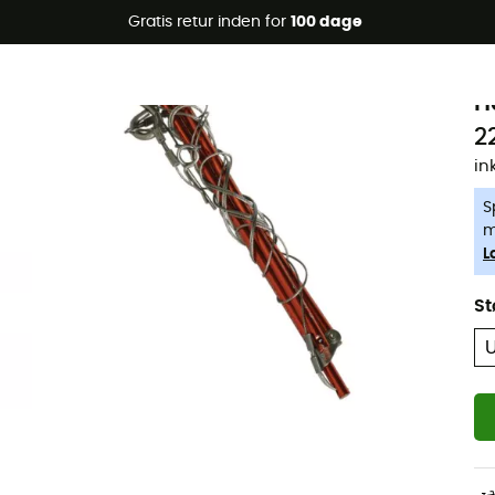
Gratis retur inden for
100 dage
-5% Extra - Kode Summer5
J
H
2
in
S
m
L
St