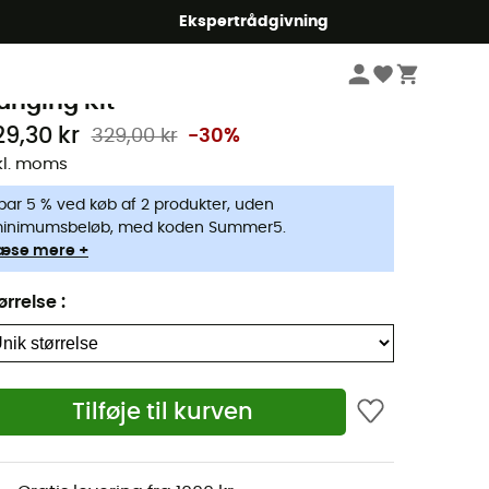
Ekspertrådgivning
Campingudstyr
Camping køkken
Kogeapparater
etboil
anging Kit
29,30 kr
329,00 kr
-30%
kl. moms
par 5 % ved køb af 2 produkter, uden
inimumsbeløb, med koden Summer5.
æse mere +
ørrelse
:
Tilføje til kurven