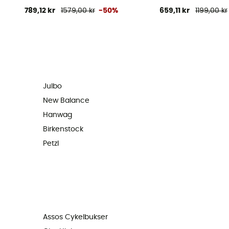
789,12 kr
1579,00 kr
-50%
659,11 kr
1199,00 kr
Julbo
New Balance
Hanwag
Birkenstock
Petzl
Assos Cykelbukser