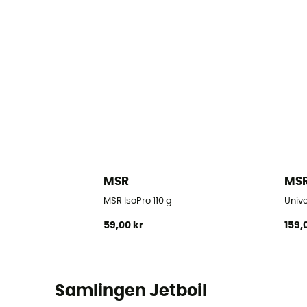
MSR
MS
MSR IsoPro 110 g
Univ
59,00 kr
159,
Samlingen Jetboil