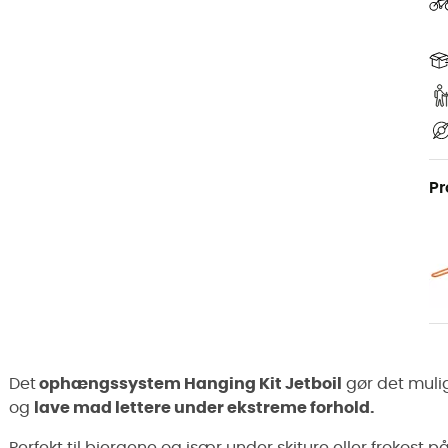
Pr
Det
ophængssystem Hanging Kit Jetboil
gør det muli
og
lave mad lettere under ekstreme forhold.
Perfekt til bjergene og især under skiture eller frokost 