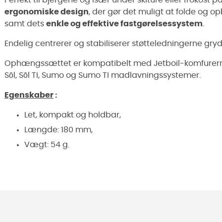
ergonomiske design
, der gør det muligt at folde og 
samt dets
enkle og effektive fastgørelsessystem
.
Endelig centrerer og stabiliserer støtteledningerne gry
Ophængssættet er kompatibelt med Jetboil-komfurerne PC
Sōl, Sōl TI, Sumo og Sumo TI madlavningssystemer.
Egenskaber
:
Let, kompakt og holdbar,
Længde: 180 mm,
Vægt: 54 g.