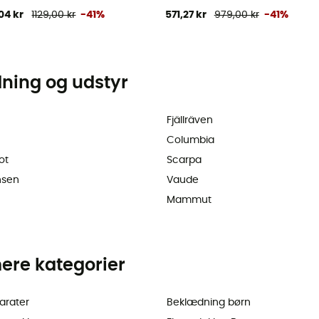
04 kr
1129,00 kr
-41%
571,27 kr
979,00 kr
-41%
dning og udstyr
Fjällräven
Columbia
ot
Scarpa
nsen
Vaude
Mammut
ere kategorier
arater
Beklædning børn