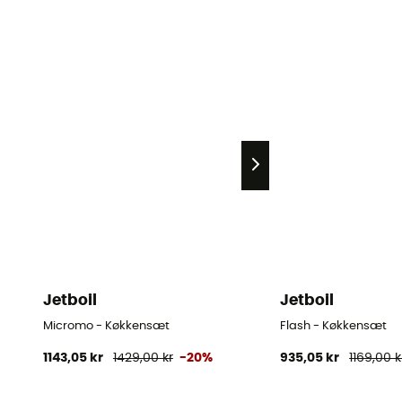
Jetboil
Jetboil
Micromo - Køkkensæt
Flash - Køkkensæt
1143,05 kr
1429,00 kr
-20%
935,05 kr
1169,00 k