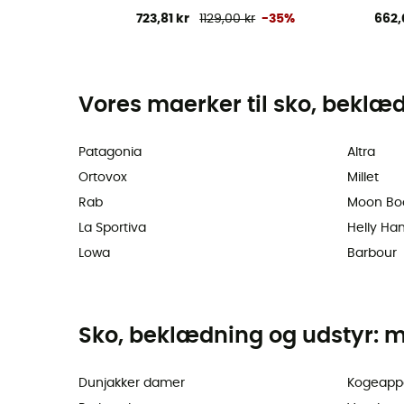
723,81 kr
1129,00 kr
-35%
662,
Vores maerker til sko, beklæ
Patagonia
Altra
Ortovox
Millet
Rab
Moon Bo
La Sportiva
Helly Ha
Lowa
Barbour
Sko, beklædning og udstyr: m
Dunjakker damer
Kogeapp