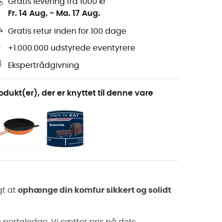
Gratis levering fra 1000 kr
Fr. 14 Aug.
-
Ma. 17 Aug.
Gratis retur inden for 100 dage
+1.000.000 udstyrede eventyrere
Ekspertrådgivning
odukt(er), der er knyttet til denne vare
gt at
ophænge din komfur sikkert og solidt
på portaledge. Vi sætter pris på dets