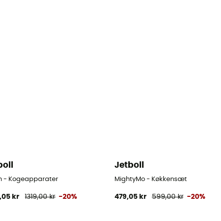
boil
Jetboil
h - Kogeapparater
MightyMo - Køkkensæt
,05 kr
1319,00 kr
-20%
479,05 kr
599,00 kr
-20%