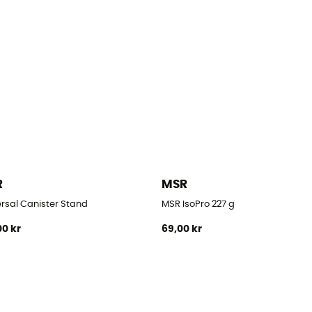
R
MSR
ersal Canister Stand
MSR IsoPro 227 g
00 kr
69,00 kr