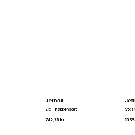
Jetboil
Jet
Zip - Køkkensæt
Stas
742,28 kr
1055