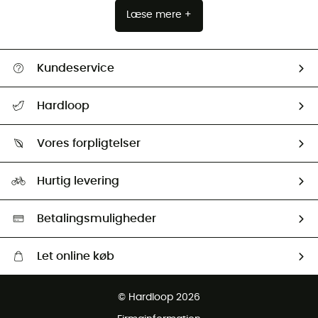
Læse mere +
Kundeservice
FAQs & hjælp
Hardloop
Følge min pakke
Om os
Returnering & Tilbagebetaling
Vores forpligtelser
HardGuides
Størrelsesguide
Vores foraftryk
Our ambassadors
Hurtig levering
Second hand
HardGreen Udvalg
Betalingsmuligheder
Let online køb
Gratis levering fra 1000 kr
© Hardloop 2026
Gratis retur inden for 100 dage