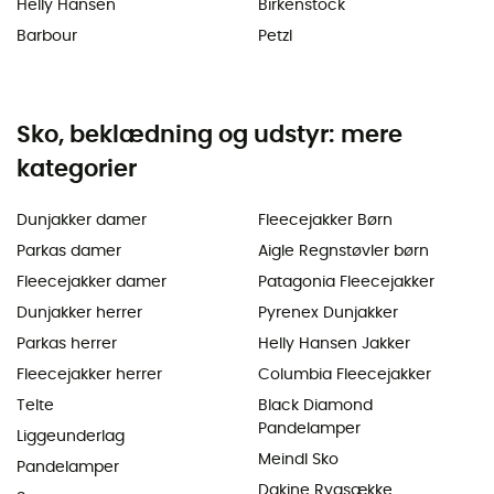
Helly Hansen
Birkenstock
Barbour
Petzl
Sko, beklædning og udstyr: mere
kategorier
Dunjakker damer
Fleecejakker Børn
Parkas damer
Aigle Regnstøvler børn
Fleecejakker damer
Patagonia Fleecejakker
Dunjakker herrer
Pyrenex Dunjakker
Parkas herrer
Helly Hansen Jakker
Fleecejakker herrer
Columbia Fleecejakker
Telte
Black Diamond
Pandelamper
Liggeunderlag
Meindl Sko
Pandelamper
Dakine Rygsække