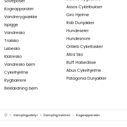
Soveposer
Assos Cykelbukser
Kogeapparater
Giro Hjelme
Vandrerygsække
Rab Dunjakker
Ispigge
Hundeseler
Vandresko
Hundesnore
Trailsko
Ortlieb Cykeltasker
Løbesko
Altra Sko
Klatresko
Buff Halsedisse
Vandresko børn
Abus Cykelhjelme
Cykelhjelme
Patagonia Dunjakker
Rygbærere
Beklædning børn
Campingudstyr
Camping køkken
Kogeapparater