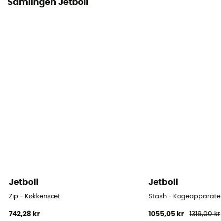
Tilbehør
Samlingen Jetboil
Pande og komfurholder
Jetboil
Jetboil
Zip - Køkkensæt
Stash - Kogeapparate
742,28 kr
1055,05 kr
1319,00 kr