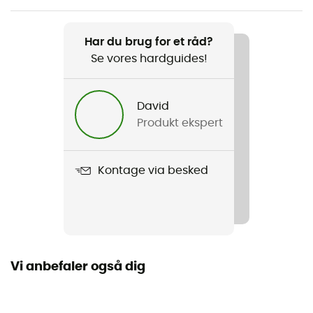
Produkt
Har du brug for et råd?
Jetboil Flash
Se vores hardguides!
Karakteristika
Sælges uden blækpatron
David
Produkt ekspert
Materiale
Stainless steel
Kontage via besked
Længde udfoldet
Brændstofstype
Gas
Vi anbefaler også dig
Antal rum
1