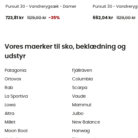
Pursuit 30 - Vandrerygsæk - Damer
Pursuit 30 - Vandrery
723,81 kr
1129,00 kr
-35%
662,04 kr
1129,00 kr
Vores maerker til sko, beklædning og
udstyr
Patagonia
Fjällräven
Ortovox
Columbia
Rab
Scarpa
La Sportiva
Vaude
Lowa
Mammut
Altra
Julbo
Millet
New Balance
Moon Boot
Hanwag