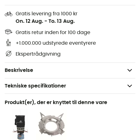
patron
Gratis levering fra 1000 kr
Lille sidelomme til at opbevare dit bestik
On. 12 Aug.
-
To. 13 Aug.
Bruges med en ventilpatron fra Jetboil, Primus,
Coleman, MSR, Optimus (patron ikke inkluderet)
Gratis retur inden for 100 dage
Dimensioner: 104 x 180 mm
+1.000.000 udstyrede eventyrere
Effekt: 0,9 kW
Ekspertrådgivning
Til alle vejrforhold
Vægt: 400 g
Beskrivelse
Tekniske specifikationer
Anbefales til
Produkt(er), der er knyttet til denne vare
Vandreture / Trekking / Rejse / Bjergbestigning /
Camping / Det daglige liv / Bivuak
Vægt
371 g