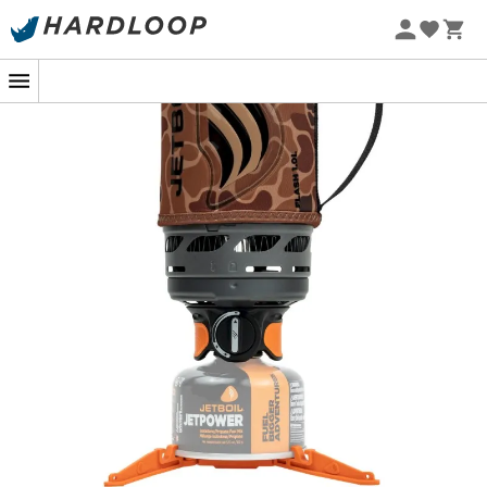
-5% Extra - Kode Summer5
Jetboil Flash Køkkensæt
er et kompakt og ultrakomplet
køkkensæt, der følger dig i alle dine eventyr i naturen.
Det er en
optimeret gaskøkken, der består af en
brænder og en gryde
. Det er meget nemt at starte
takket være dets
piezoelektriske tændingssystem
,
hvilket undgår brugen af lighter eller tændstikker. Det
bringer hurtigt vand i kog: 2,30 minutter for 1/2 liter. Den
medfølgende 1-liters kop
er optimeret og udstyret med
FluxRing-teknologi
, en varmefordeler, der
koncentrerer den producerede varme på maden
. Den
isolerende beskyttelse gør det muligt at
holde maden
varm uden at brænde sig
. Vi sætter pris på det
høje
sikkerhedsniveau
, der sikres af den
medfølgende