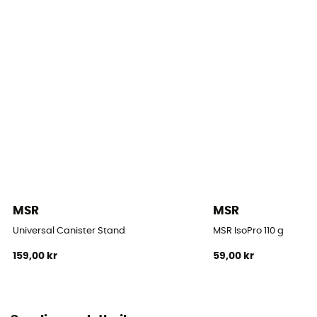
Kapacitet
2 personer
Fodaftryk
104 x 180 mm
Kompatible brændstoffer
Gas
Tænding
Piezzo
MSR
MSR
Strøm
2 600 W
Universal Canister Stand
MSR IsoPro 110 g
159,00 kr
59,00 kr
Kogetid
3 min 20 s/ 1 L