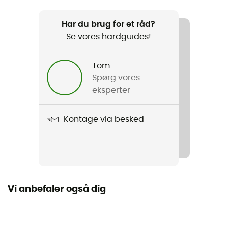
Vægt
2 x 695 g
Har du brug for et råd?
Se vores hardguides!
Produkt
Ribelle HD
Tom
Kompatible pigge
Spørg vores
Halvautomatisk
eksperter
Kompatibilitet med pigge
Kontage via besked
Ja
Membran
Hdry®
Vi anbefaler også dig
Anvendt teknologi
Vibram / Gore-Tex® / HDry®
Vandtæthed