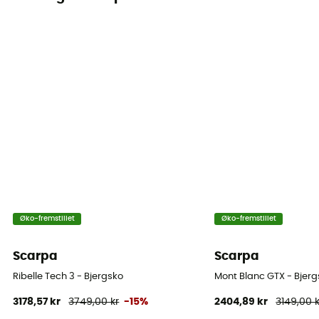
Europæisk oprindelsesgaranti
Lukkesystem
Snørebånd med kroge
Skaftmateriale
Daim perwanger
Beskyttelse
Stenbeskytter
Tekniske egenskaber
Åndbar
Øko-fremstillet
Øko-fremstillet
Scarpa
Scarpa
Ribelle Tech 3 - Bjergsko
Mont Blanc GTX - Bjerg
3178,57 kr
3749,00 kr
-15%
2404,89 kr
3149,00 k