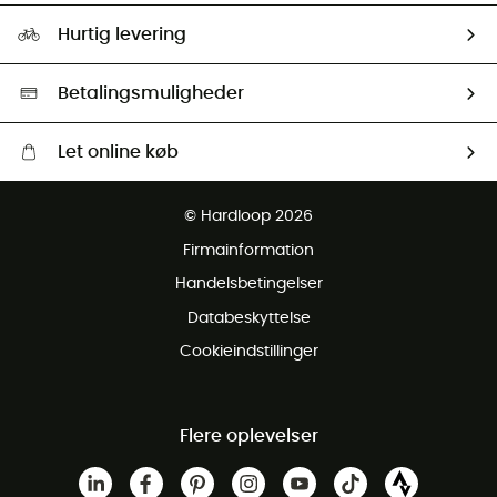
Vores foraftryk
Our ambassadors
Hurtig levering
Second hand
HardGreen Udvalg
Betalingsmuligheder
Let online køb
Gratis levering fra 1000 kr
© Hardloop 2026
Gratis retur inden for 100 dage
Firmainformation
Gratis Kundeservice
Handelsbetingelser
Databeskyttelse
Cookieindstillinger
Flere oplevelser