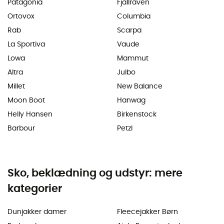
Patagonia
Fjällräven
Ortovox
Columbia
Rab
Scarpa
La Sportiva
Vaude
Lowa
Mammut
Altra
Julbo
Millet
New Balance
Moon Boot
Hanwag
Helly Hansen
Birkenstock
Barbour
Petzl
Sko, beklædning og udstyr: mere
kategorier
Dunjakker damer
Fleecejakker Børn