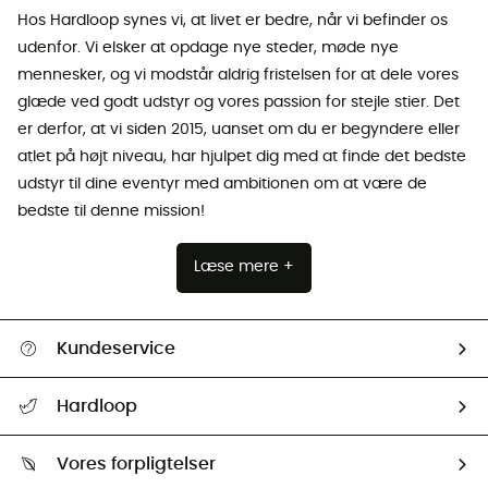
Hos Hardloop synes vi, at livet er bedre, når vi befinder os
udenfor. Vi elsker at opdage nye steder, møde nye
mennesker, og vi modstår aldrig fristelsen for at dele vores
glæde ved godt udstyr og vores passion for stejle stier. Det
er derfor, at vi siden 2015, uanset om du er begyndere eller
atlet på højt niveau, har hjulpet dig med at finde det bedste
udstyr til dine eventyr med ambitionen om at være de
bedste til denne mission!
Læse mere +
Kundeservice
FAQs & hjælp
Hardloop
Følge min pakke
Om os
Returnering & Tilbagebetaling
Vores forpligtelser
HardGuides
Størrelsesguide