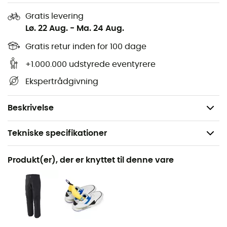
Hovedmateriale:
Vandafvisende ruskind
Gratis levering
Lø. 22 Aug.
-
Ma. 24 Aug.
Microtech Hdry® lamineret
Mellemsål:
2D PU - TPU
Gratis retur inden for 100 dage
Ydersål:
Vibram® Precision Tech Roll
+1.000.000 udstyrede eventyrere
Indersål:
Activ Plus
Ekspertrådgivning
Crampon-kompatibilitet:
semi-automatisk
Vægt: 2 x 690 g
Beskrivelse
Tekniske specifikationer
Anbefales til
Produkt(er), der er knyttet til denne vare
Bjergbestigning
Køn
Herre