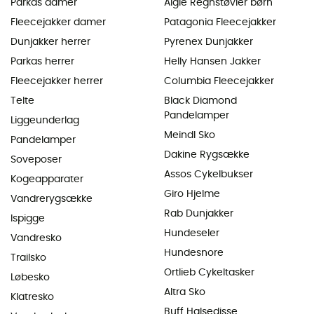
Parkas damer
Aigle Regnstøvler børn
Fleecejakker damer
Patagonia Fleecejakker
Dunjakker herrer
Pyrenex Dunjakker
Parkas herrer
Helly Hansen Jakker
Fleecejakker herrer
Columbia Fleecejakker
Telte
Black Diamond
Pandelamper
Liggeunderlag
Meindl Sko
Pandelamper
Dakine Rygsække
Soveposer
Assos Cykelbukser
Kogeapparater
Giro Hjelme
Vandrerygsække
Rab Dunjakker
Ispigge
Hundeseler
Vandresko
Hundesnore
Trailsko
Ortlieb Cykeltasker
Løbesko
Altra Sko
Klatresko
Buff Halsedisse