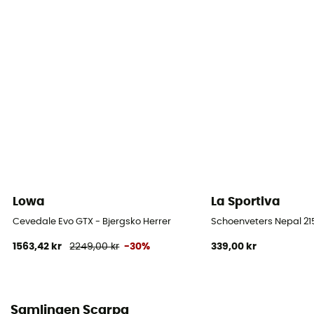
Ja
Sålens stivhed
Stiv
Mellemsål
PU
Udtagelig indersål
Ja
Lowa
La Sportiva
Ydersål
Vibram
Cevedale Evo GTX - Bjergsko Herrer
Schoenveters Nepal 2
1563,42 kr
2249,00 kr
-30%
339,00 kr
Skafthøjde
Højt skaft
Label
Samlingen Scarpa