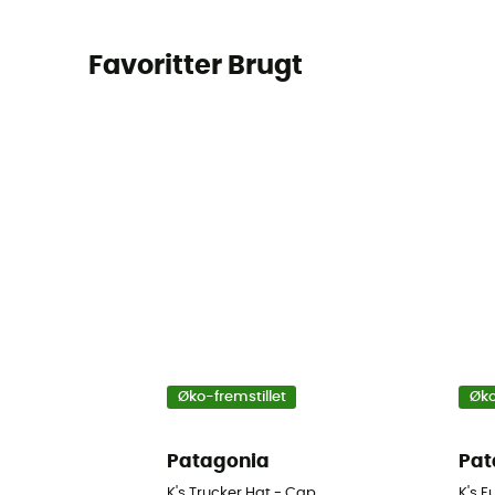
Favoritter Brugt
Øko-fremstillet
Øko
Patagonia
Pat
K's Trucker Hat - Cap
K's 