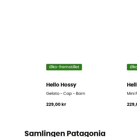
Øko-fremstillet
Øko
Hello Hossy
Hel
Gelato - Cap - Barn
Mini 
229,00 kr
229,
Samlingen Patagonia