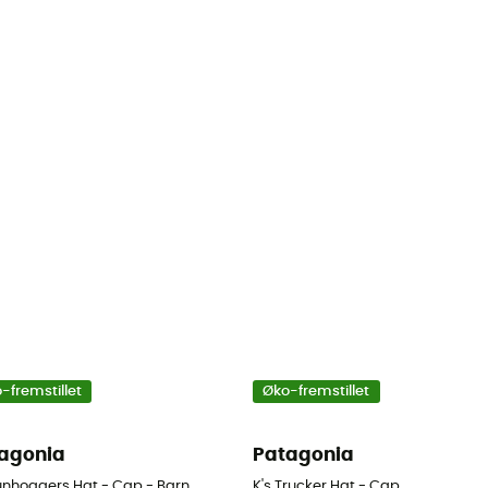
-fremstillet
Øko-fremstillet
agonia
Patagonia
Funhoggers Hat - Cap - Barn
K's Trucker Hat - Cap