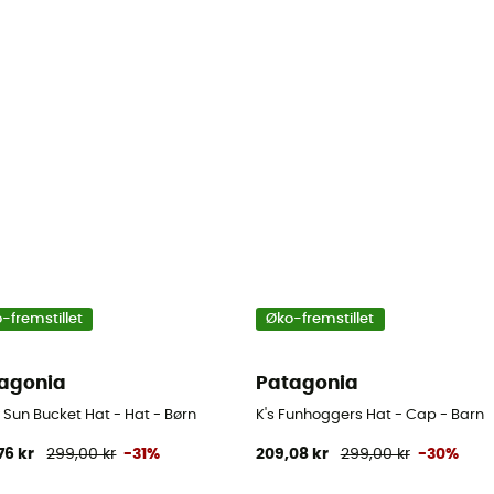
-fremstillet
Øko-fremstillet
agonia
Patagonia
 Sun Bucket Hat - Hat - Børn
K's Funhoggers Hat - Cap - Barn
76 kr
299,00 kr
-31%
209,08 kr
299,00 kr
-30%