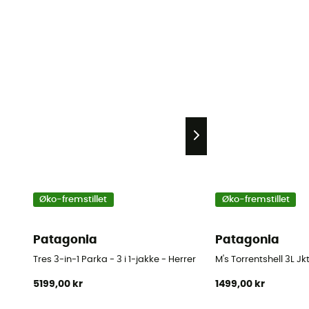
Øko-fremstillet
Øko-fremstillet
Patagonia
Patagonia
Tres 3-in-1 Parka - 3 i 1-jakke - Herrer
M's Torrentshell 3L Jk
5199,00 kr
1499,00 kr