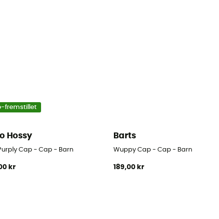
-fremstillet
lo Hossy
Barts
Purply Cap - Cap - Barn
Wuppy Cap - Cap - Barn
00 kr
189,00 kr