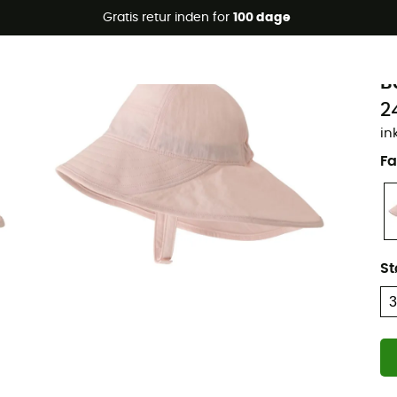
Gratis retur inden for
100 dage
Øko-fremstillet
P
B
2
in
Fa
St