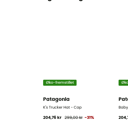
Øko-fremstillet
Øko
Patagonia
Pat
K's Trucker Hat - Cap
Baby
204,76 kr
299,00 kr
-31%
204,