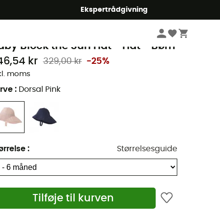
Ekspertrådgivning
Børn
Beklædning børn
Caps & Huer børn
atagonia
aby Block the Sun Hat - Hat - Børn
46,54 kr
329,00 kr
-25%
kl. moms
rve
:
Dorsal Pink
ørrelse
:
Størrelsesguide
Tilføje til kurven