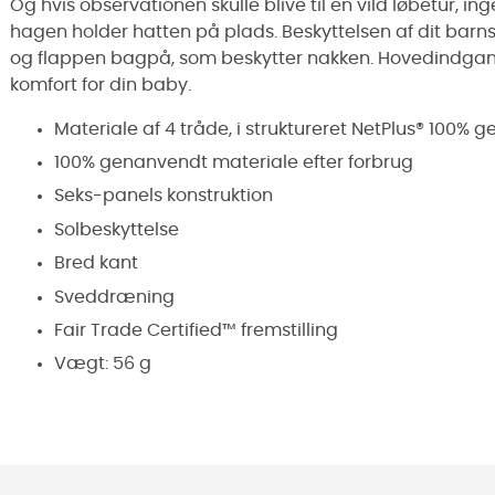
Og hvis observationen skulle blive til en vild løbetur, in
hagen holder hatten på plads. Beskyttelsen af dit barn
og flappen bagpå, som beskytter nakken. Hovedindgan
komfort for din baby.
Materiale af 4 tråde, i struktureret NetPlus® 100%
100% genanvendt materiale efter forbrug
Seks-panels konstruktion
Solbeskyttelse
Bred kant
Sveddræning
Fair Trade Certified™ fremstilling
Vægt: 56 g