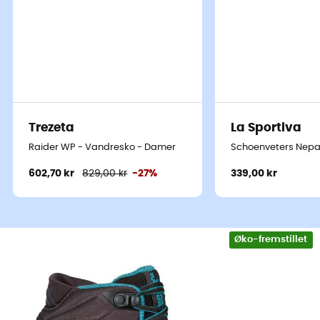
Trezeta
La Sportiva
Designet til fast hiking og hurtige vandreture uden tung
Raider WP - Vandresko - Damer
Schoenveters Nepa
oppakning, er
Ultra Raptor II Mid GTX
vandresko
til
602,70 kr
829,00 kr
-27%
339,00 kr
kvinder
fra den anerkendte Raptor-serie, designet af
La
Sportiva
. Her i deres
vandafvisende Gore-tex®
version
vil
Ultra Raptor II Mid GTX
vandresko glæde alle
krævende vandrere, der leder efter et par vandtætte,
Øko-fremstillet
grebsstærke og utroligt komfortable sko
.
De alsidige
såler på
Ultra Raptor II Mid GTX
viser deres fulde
potentiale både på klipper og græs samt på mos og
mudder. De tilbyder et
ekstraordinært greb
selv på
meget våde overflader. Placeringen af knopperne