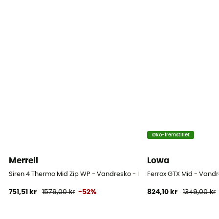
Øko-fremstillet
Merrell
Lowa
Siren 4 Thermo Mid Zip WP - Vandresko - Damer
Ferrox GTX Mid - Vand
751,51 kr
1579,00 kr
-52%
824,10 kr
1349,00 kr