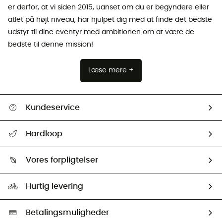
er derfor, at vi siden 2015, uanset om du er begyndere eller
atlet på højt niveau, har hjulpet dig med at finde det bedste
udstyr til dine eventyr med ambitionen om at være de
bedste til denne mission!
Læse mere +
Kundeservice
FAQs & hjælp
Hardloop
Følge min pakke
Om os
Returnering & Tilbagebetaling
Vores forpligtelser
HardGuides
Størrelsesguide
Vores foraftryk
Our ambassadors
Hurtig levering
Second hand
HardGreen Udvalg
Betalingsmuligheder