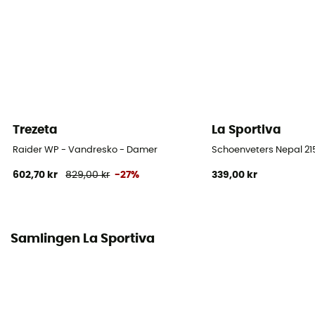
Hældning
9 mm
Skafthøjde
Mellemhøj skaft
Trezeta
La Sportiva
Label
Vegan
Raider WP - Vandresko - Damer
Schoenveters Nepal 2
602,70 kr
829,00 kr
-27%
339,00 kr
Lukkesystem
Snører
Tåkappe
Samlingen La Sportiva
Ja