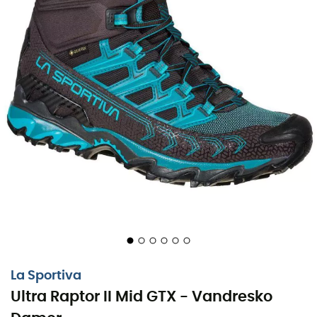
(teknologi
Impact Break System
fra
La Sportiva
) øger
trækket op ad bakke og forbedrer grebet ned ad bakke.
Overdelen på
Ultra Raptor II Mid GTX
er lavet af et
meget slidstærkt mesh
forstærket med
mikrofiberindsatser for øget holdbarhed og beskyttelse.
Fugt transporteres meget let væk. En
tåbeskytter
foran
beskytter tæerne mod klipper og andre stiforhindringer.
Kort sagt, de er perfekte til vandrere, der elsker at
udforske tekniske stier uanset vejrforhold.
Overdel: Slidstærkt mesh med
mikrofiberforstærkninger og anti-slibe belægning
Comfort Collar: blød krave for at beskytte anklen
med en easy-fit spoiler, der gør det nemt at tage
skoen på
Foring: Gore-Tex® Extended Comfort
La Sportiva
Indersål: Ortholite Mountain Running
Ultra Raptor II Mid GTX - Vandresko
Mellemsål: Stødabsorberende Memlex EVA