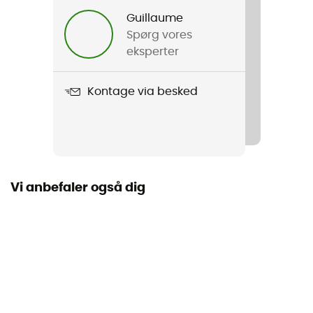
Guillaume
Anvendt teknologi
Spørg vores
Gore-Tex®
eksperter
Vandtæthed
Kontage via besked
Ja
Sålens stivhed
Normal
Vi anbefaler også dig
Mellemsål
EVA
Udtagelig indersål
Ja
Ydersål
FriXion® White