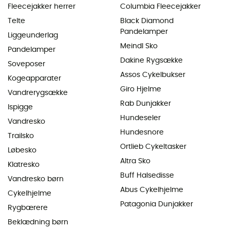
Fleecejakker herrer
Columbia Fleecejakker
Telte
Black Diamond
Pandelamper
Liggeunderlag
Meindl Sko
Pandelamper
Dakine Rygsække
Soveposer
Assos Cykelbukser
Kogeapparater
Giro Hjelme
Vandrerygsække
Rab Dunjakker
Ispigge
Hundeseler
Vandresko
Hundesnore
Trailsko
Ortlieb Cykeltasker
Løbesko
Altra Sko
Klatresko
Buff Halsedisse
Vandresko børn
Abus Cykelhjelme
Cykelhjelme
Patagonia Dunjakker
Rygbærere
Beklædning børn