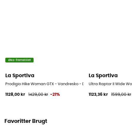
Øko-fremstillet
La Sportiva
La Sportiva
Prodigio Hike Woman GTX - Vandresko - Damer
Ultra Raptor II Wide 
1128,00 kr
1429,00 kr
-21%
1123,36 kr
1599,00 kr
Favoritter Brugt