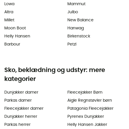
Lowa
Mammut
Altra
Julbo
Millet
New Balance
Moon Boot
Hanwag
Helly Hansen
Birkenstock
Barbour
Petzl
Sko, beklædning og udstyr: mere
kategorier
Dunjakker damer
Fleecejakker Børn
Parkas damer
Aigle Regnstøvler børn
Fleecejakker damer
Patagonia Fleecejakker
Dunjakker herrer
Pyrenex Dunjakker
Parkas herrer
Helly Hansen Jakker