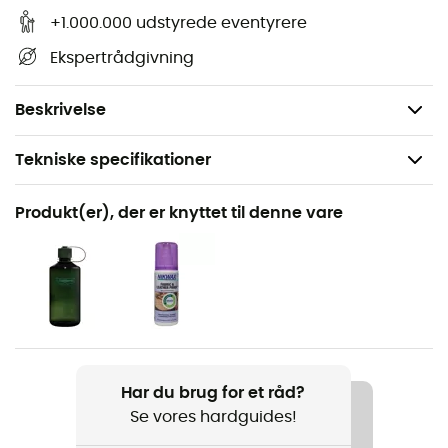
+1.000.000 udstyrede eventyrere
Mesh FriXion White
: super-grebende mesh med høj
Ekspertrådgivning
holdbarhed og uden aftryk. Ideel til
præstationsorienterede mountain running sko og
indendørs klatresko.
Beskrivelse
Tekniske specifikationer
Anbefales til
Produkt(er), der er knyttet til denne vare
Trekking
Køn
Dame
Vægt
3 x 470 g
Har du brug for et råd?
Se vores hardguides!
Produkt
Ultra Raptor II Mid GTX