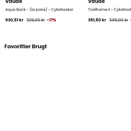
Vaude
Vaude
Aqua Back - (la paire) - Cykeltasker
Trailframe II - Cykeltas
930,61 kr
1129,00 kr
-17%
351,60 kr
599,00 kr
Favoritter Brugt