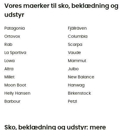
Vores maerker til sko, beklædning og
udstyr
Patagonia
Fjällräven
Ortovox
Columbia
Rab
Scarpa
La Sportiva
Vaude
Lowa
Mammut
Altra
Julbo
Millet
New Balance
Moon Boot
Hanwag
Helly Hansen
Birkenstock
Barbour
Petzl
Sko, beklædning og udstyr: mere