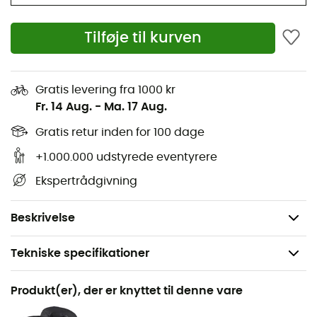
Lys grå
Lukningsklap med udvidelsesfold
Tilføje til kurven
Lynlåslomme med Organizer-rum
Udvendig lynlåslomme
Reflekterende elementer
Gratis levering fra 1000 kr
Fr. 14 Aug.
-
Ma. 17 Aug.
Let justerbart QMR 2.0 fastgørelsessystem
QMR lukning
Gratis retur inden for 100 dage
Regnslag: ja
+1.000.000 udstyrede eventyrere
Dimensioner: 40 x 30 x 25 cm
Ekspertrådgivning
Volumen: 2 x 16 L
Vægt: 2 x 600 g
Beskrivelse
Tekniske specifikationer
Anbefales til
Produkt(er), der er knyttet til denne vare
Rejse / Cykel / Turcykel