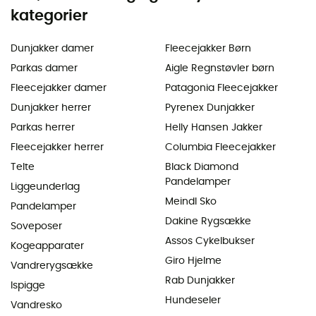
kategorier
Dunjakker damer
Fleecejakker Børn
Parkas damer
Aigle Regnstøvler børn
Fleecejakker damer
Patagonia Fleecejakker
Dunjakker herrer
Pyrenex Dunjakker
Parkas herrer
Helly Hansen Jakker
Fleecejakker herrer
Columbia Fleecejakker
Telte
Black Diamond
Pandelamper
Liggeunderlag
Meindl Sko
Pandelamper
Dakine Rygsække
Soveposer
Assos Cykelbukser
Kogeapparater
Giro Hjelme
Vandrerygsække
Rab Dunjakker
Ispigge
Hundeseler
Vandresko