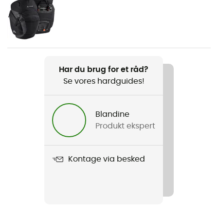
Vægt
2 x 1200 g
Produkt
OnTour Front
Har du brug for et råd?
Se vores hardguides!
Materiale
100% genanvendt polyester
Blandine
Vandtæthed
Produkt ekspert
Ja
Regnslag
Kontage via besked
Ja
Label
Fair Wear Foundation / Green Shape / Grüner Knopf