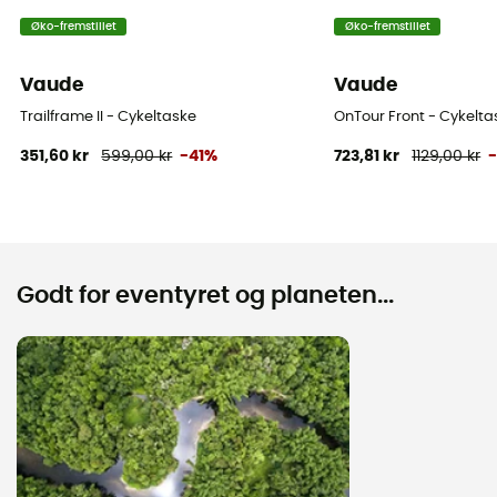
Øko-fremstillet
Øko-fremstillet
Vaude
Vaude
Trailframe II - Cykeltaske
OnTour Front - Cykelta
351,60 kr
599,00 kr
-41%
723,81 kr
1129,00 kr
Godt for eventyret og planeten...