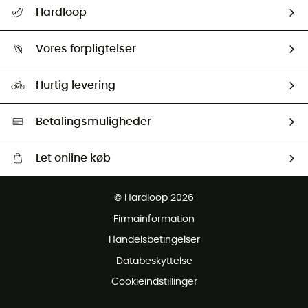
FAQs & hjælp
Hardloop
Følge min pakke
Om os
Returnering & Tilbagebetaling
Vores forpligtelser
HardGuides
Størrelsesguide
Vores foraftryk
Our ambassadors
Hurtig levering
Second hand
HardGreen Udvalg
Betalingsmuligheder
Let online køb
Gratis levering fra 1000 kr
© Hardloop 2026
Gratis retur inden for 100 dage
Firmainformation
Gratis Kundeservice
Handelsbetingelser
Databeskyttelse
Cookieindstillinger