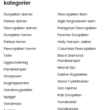
kategorier
Dunjakker damer
Fleecejakker Børn
Parkas damer
Aigle Regnstøvler børn
Fleecejakker damer
Patagonia Fleecejakker
Dunjakker herrer
Pyrenex Dunjakker
Parkas herrer
Helly Hansen Jakker
Fleecejakker herrer
Columbia Fleecejakker
Telte
Black Diamond
Pandelamper
Liggeunderlag
Meindl Sko
Pandelamper
Dakine Rygsække
Soveposer
Assos Cykelbukser
Kogeapparater
Giro Hjelme
Vandrerygsække
Rab Dunjakker
Ispigge
Hundeseler
Vandresko
Hundesnore