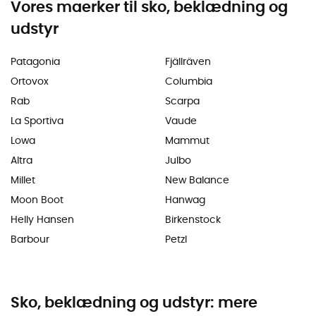
Vores maerker til sko, beklædning og
udstyr
Patagonia
Fjällräven
Ortovox
Columbia
Rab
Scarpa
La Sportiva
Vaude
Lowa
Mammut
Altra
Julbo
Millet
New Balance
Moon Boot
Hanwag
Helly Hansen
Birkenstock
Barbour
Petzl
Sko, beklædning og udstyr: mere