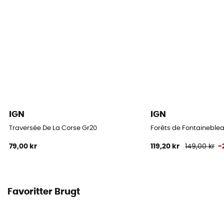
IGN
IGN
Traversée De La Corse Gr20
Forêts de Fontaineblea
79,00 kr
119,20 kr
149,00 kr
-
Favoritter Brugt