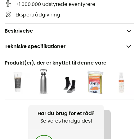
på stier og veje i Vosges Du Sud og opdage dens
+1.000.000 udstyrede eventyrere
mange rigdomme: terræn, vandløb, hytter og andre
Ekspertrådgivning
bemærkelsesværdige steder... Ud over din stedsans
mener vi, at dette IGN-vandrekort er uundværligt i din
rygsæk og i dine hænder!
Beskrivelse
Tekniske specifikationer
Anbefales til
Produkt(er), der er knyttet til denne vare
Vandreture / Trekking / Rejse
Produkt
Vosges Du Sud
Pløs
Fransk
Har du brug for et råd?
Se vores hardguides!