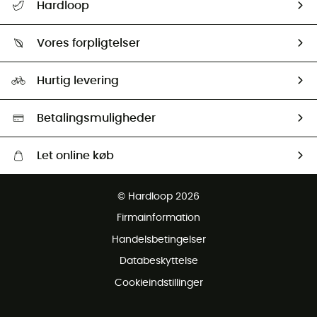
Hardloop
Følge min pakke
Om os
Returnering & Tilbagebetaling
Vores forpligtelser
HardGuides
Størrelsesguide
Vores foraftryk
Our ambassadors
Hurtig levering
Second hand
HardGreen Udvalg
Betalingsmuligheder
Let online køb
Gratis levering fra 1000 kr
© Hardloop 2026
Gratis retur inden for 100 dage
Firmainformation
Gratis Kundeservice
Handelsbetingelser
Databeskyttelse
Cookieindstillinger