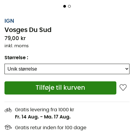
IGN
Vosges Du Sud
79,00 kr
inkl. moms
Størrelse
:
Tilføje til kurven
Uanset om det er for et par kilometer eller en lang
udforskning, vil nan IGN Vosges Du Sud være en
Gratis levering fra 1000 kr
værdifuld allieret til at forberede og opleve dit eventyr.
Fr. 14 Aug.
-
Ma. 17 Aug.
Med stor præcision indeholder dette IGN-kort (målestok
1:75.000) alle de nødvendige detaljer for at bevæge sig
Gratis retur inden for 100 dage