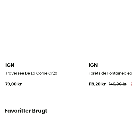
IGN
IGN
Traversée De La Corse Gr20
Forêts de Fontaineblea
79,00 kr
119,20 kr
149,00 kr
-
Favoritter Brugt