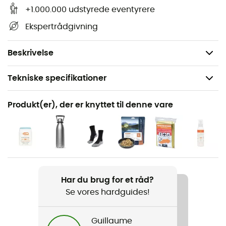
rigdomme: terræn, vandløb, refugier og andre
+1.000.000 udstyrede eventyrere
bemærkelsesværdige steder... Ud over din
Ekspertrådgivning
orienteringssans er dette IGN-vandrekort efter vores
mening derfor uundværligt i din rygsæk og i dine
hænder!
Beskrivelse
Tekniske specifikationer
Anbefales til
Produkt(er), der er knyttet til denne vare
Vandreture / Trekking / Rejse
Produkt
Haute Tinée 2.Isola 2000.Pn Du Mercantour
Pløs
Har du brug for et råd?
Fransk
Se vores hardguides!
Guillaume