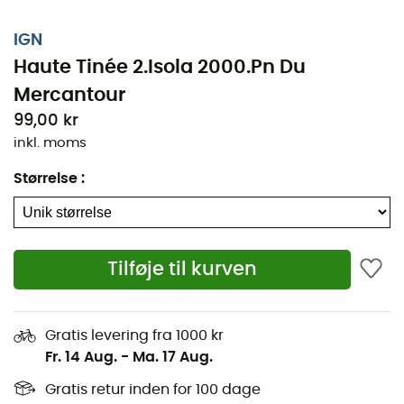
IGN
Haute Tinée 2.Isola 2000.Pn Du
Mercantour
99,00 kr
inkl. moms
Størrelse
:
Uanset om det er for et par kilometer eller en længere
Tilføje til kurven
udforskning, vil nan IGN Haute Tinée 2.Isola 2000.Pn Du
Mercantour være en uvurderlig allieret til at forberede
og opleve dit eventyr. Med stor præcision indeholder
Gratis levering fra 1000 kr
dette IGN-kort (målestok 1:25.000) alle de nødvendige
Fr. 14 Aug.
-
Ma. 17 Aug.
detaljer for at bevæge sig på stier og veje i Haute Tinée
2.Isola 2000.Pn Du Mercantour og opdage dets mange
Gratis retur inden for 100 dage