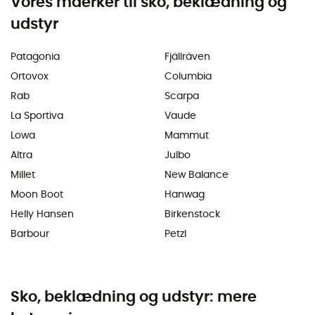
Vores maerker til sko, beklædning og
udstyr
Patagonia
Fjällräven
Ortovox
Columbia
Rab
Scarpa
La Sportiva
Vaude
Lowa
Mammut
Altra
Julbo
Millet
New Balance
Moon Boot
Hanwag
Helly Hansen
Birkenstock
Barbour
Petzl
Sko, beklædning og udstyr: mere