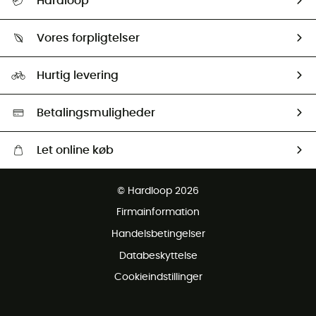
Hardloop
Følge min pakke
Om os
Returnering & Tilbagebetaling
Vores forpligtelser
HardGuides
Størrelsesguide
Vores foraftryk
Our ambassadors
Hurtig levering
Second hand
HardGreen Udvalg
Betalingsmuligheder
Let online køb
Gratis levering fra 1000 kr
© Hardloop 2026
Gratis retur inden for 100 dage
Firmainformation
Gratis Kundeservice
Handelsbetingelser
Databeskyttelse
Cookieindstillinger