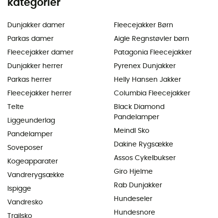
kategorier
Dunjakker damer
Fleecejakker Børn
Parkas damer
Aigle Regnstøvler børn
Fleecejakker damer
Patagonia Fleecejakker
Dunjakker herrer
Pyrenex Dunjakker
Parkas herrer
Helly Hansen Jakker
Fleecejakker herrer
Columbia Fleecejakker
Telte
Black Diamond
Pandelamper
Liggeunderlag
Meindl Sko
Pandelamper
Dakine Rygsække
Soveposer
Assos Cykelbukser
Kogeapparater
Giro Hjelme
Vandrerygsække
Rab Dunjakker
Ispigge
Hundeseler
Vandresko
Hundesnore
Trailsko