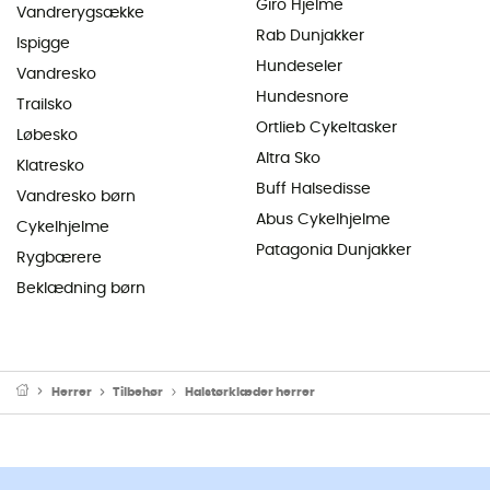
Giro Hjelme
Vandrerygsække
Rab Dunjakker
Ispigge
Hundeseler
Vandresko
Hundesnore
Trailsko
Ortlieb Cykeltasker
Løbesko
Altra Sko
Klatresko
Buff Halsedisse
Vandresko børn
Abus Cykelhjelme
Cykelhjelme
Patagonia Dunjakker
Rygbærere
Beklædning børn
Herrer
Tilbehør
Halstørklæder herrer