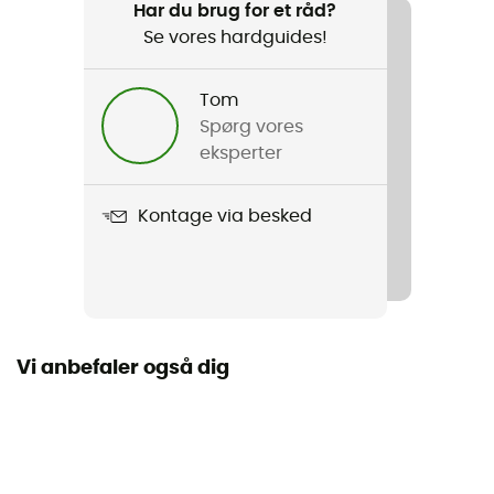
Cykel
Har du brug for et råd?
Se vores hardguides!
Køn
Herre / Dame
Tom
Spørg vores
Produkt
eksperter
Multifunctional Thermal Fleece Neck Warmer
Kontage via besked
Materialer
100% polyester
Vi anbefaler også dig