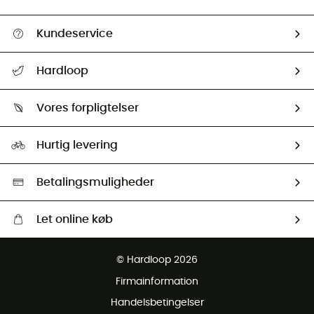
Kundeservice
FAQs & hjælp
Hardloop
Følge min pakke
Om os
Returnering & Tilbagebetaling
Vores forpligtelser
HardGuides
Størrelsesguide
Vores foraftryk
Our ambassadors
Hurtig levering
Second hand
HardGreen Udvalg
Betalingsmuligheder
Let online køb
Gratis levering fra 1000 kr
© Hardloop 2026
Gratis retur inden for 100 dage
Firmainformation
Gratis Kundeservice
Handelsbetingelser