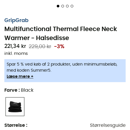
GripGrab
Multifunctional Thermal Fleece Neck
Warmer - Halsedisse
221,34 kr
229,00 kr
-3%
inkl. moms
Spar 5 % ved køb af 2 produkter, uden minimumsbeløb,
med koden Summer5.
Læse mere +
Farve
:
Black
Den
Multifunctional
Thermal Fleece Neck Warmer
fra
Størrelse
:
Størrelsesguide
Grip Grab
er en perfekt
halsedisse
til alle dine