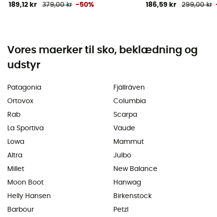
189,12 kr
379,00 kr
-50%
186,59 kr
299,00 kr
Vores maerker til sko, beklædning og
udstyr
Patagonia
Fjällräven
Ortovox
Columbia
Rab
Scarpa
La Sportiva
Vaude
Lowa
Mammut
Altra
Julbo
Millet
New Balance
Moon Boot
Hanwag
Helly Hansen
Birkenstock
Barbour
Petzl