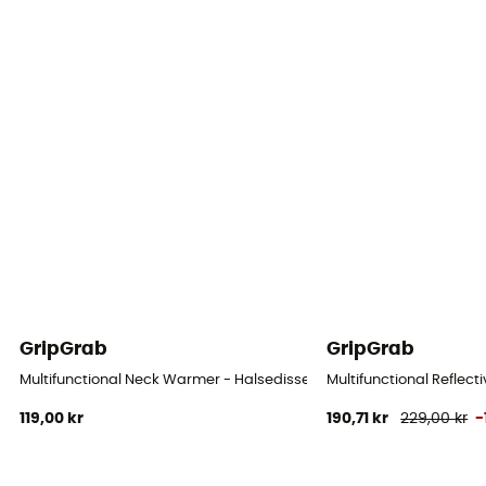
GripGrab
GripGrab
Multifunctional Neck Warmer - Halsedisse
Multifunctional Reflec
119,00 kr
190,71 kr
229,00 kr
-