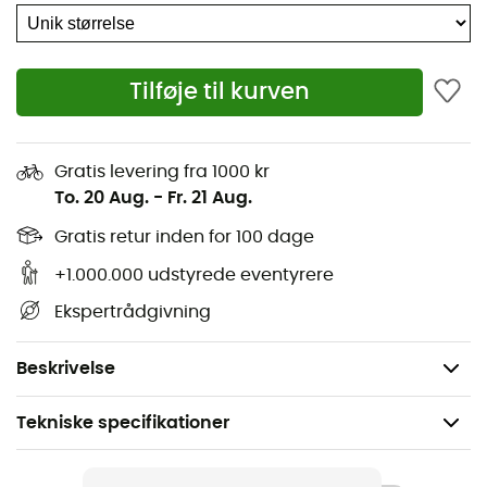
bestigninger i koldt vejr. Denne
halsedisse fra Grip Grab
er både varm og blød, og den vil være perfekt til at
ledsage dig på en dag på cyklen, men også til vinterløb
Tilføje til kurven
langs bredden af Annecy-søen. Denne
halsedisse
vil
opfylde sin rolle perfekt og beskytte din hals mod vind
og kulde. Som prikken over i'et kan
Multifunctional
Thermal Fleece Neck Warmer
fra
Grip Grab
også give
Gratis levering fra 1000 kr
dig en fremragende beskyttelse af hovedet, når den
To. 20 Aug.
-
Fr. 21 Aug.
bæres direkte under hjelmen!
Gratis retur inden for 100 dage
Materialer: 100 % polyester
+1.000.000 udstyrede eventyrere
Kombination af mikrofleece og microfleece
Ekspertrådgivning
Multifunktionel
One size
Beskrivelse
Tekniske specifikationer
Anbefales til