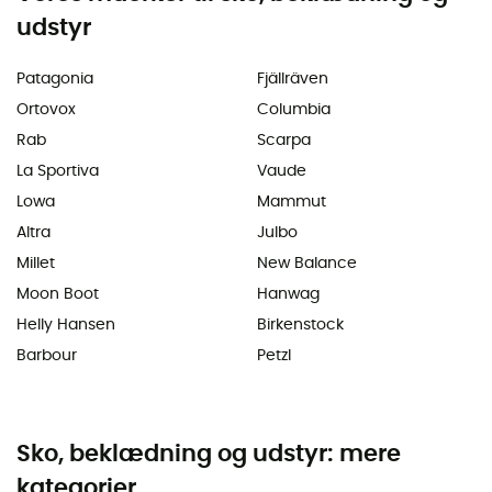
udstyr
Patagonia
Fjällräven
Ortovox
Columbia
Rab
Scarpa
La Sportiva
Vaude
Lowa
Mammut
Altra
Julbo
Millet
New Balance
Moon Boot
Hanwag
Helly Hansen
Birkenstock
Barbour
Petzl
Sko, beklædning og udstyr: mere
kategorier