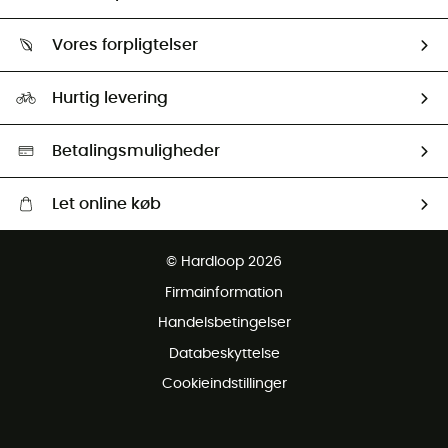
Følge min pakke
Om os
Returnering & Tilbagebetaling
Vores forpligtelser
HardGuides
Størrelsesguide
Vores foraftryk
Our ambassadors
Hurtig levering
Second hand
HardGreen Udvalg
Betalingsmuligheder
Let online køb
Gratis levering fra 1000 kr
© Hardloop 2026
Gratis retur inden for 100 dage
Firmainformation
Gratis Kundeservice
Handelsbetingelser
Databeskyttelse
Cookieindstillinger