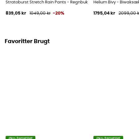
Stratoburst Stretch Rain Pants - Regnbukser - Herrer
Helium Bivy - Biwaksæ
839,05 kr
1049,00 kr
-20%
1795,04 kr
2099,00 k
Favoritter Brugt
Øko-fremstillet
Øko-fremstillet