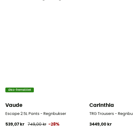
Standard
Label
Bluesign
Lommer
1 lynlåslomme
Materialer
[Main] 100% Nylon
Øko-fremstillet
Vaude
Carinthia
Escape 2.5L Pants - Regnbukser
TRG Trousers - Regnbuk
539,07 kr
749,00 kr
-28%
3449,00 kr