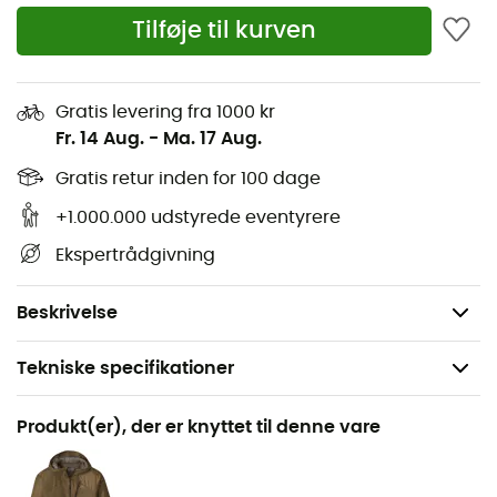
Tilføje til kurven
Karabinhage og nøgleholder
Reflekterende logo
Gratis levering fra 1000 kr
Lynlåse ved anklerne
Fr. 14 Aug.
-
Ma. 17 Aug.
Elastiske gamacher med velcrolukning og
Gratis retur inden for 100 dage
snørebåndsløkke
+1.000.000 udstyrede eventyrere
Hovedstof: Pertex® Shield Diamond Fuse 2,5 L
Ekspertrådgivning
Bluesign®-godkendt, 100 % nylon, 30D Ripstop
Vægt: 150 g
Beskrivelse
Tekniske specifikationer
Anbefales til
Produkt(er), der er knyttet til denne vare
Vandreture / Trail / Trekking / Cykel
Køn