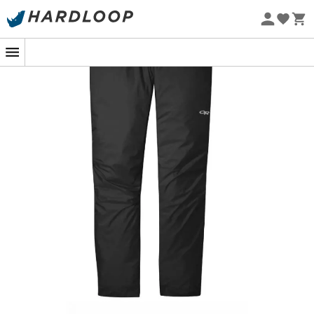
-5% Extra - Kode Summer5
Øko-fremstillet
Hvis eventyret kalder på dig, selv under lunefulde
himmelstrøg, er
Helium Rain Pants
til
mænd
fra
Outdoor Research
din foretrukne allierede. Designet til
de eventyrlystne, der tør udfordre elementerne, sikrer
disse
regnbukser
, at du forbliver
tør
uden at gå på
kompromis med din bevægelsesfrihed. Med en
letvægt
og en
robust konstruktion
er de perfekte til den smarte
minimalist, der ved, at hvert gram tæller på stierne.
Udstyret med
Pertex® Shield Diamond Fuse 2,5 L
teknologi, afviser disse bukser regnen med en urokkelig
beslutsomhed, samtidig med at de bevarer
åndbarheden
. Det betyder, at du kan fortsætte med at
udforske uden at blive til en vandrende sauna. Deres
komprimerbare
design gør dem nemme at opbevare i