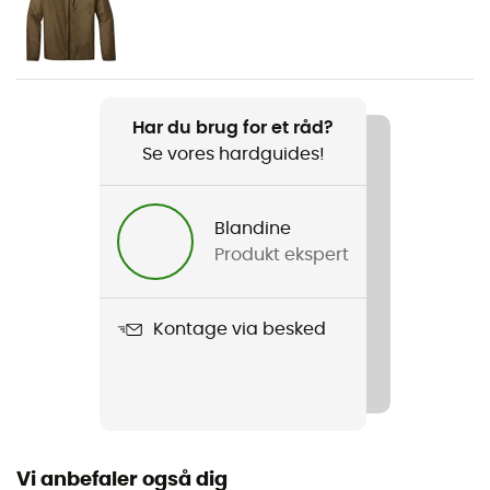
Herre
Vægt
150 g
Har du brug for et råd?
Se vores hardguides!
Produkt
Helium Rain Pants
Blandine
Anvendt teknologi
Produkt ekspert
Pertex
Vandtæthed
Kontage via besked
Ja
Vindjakke
Ja
Vi anbefaler også dig
Snit