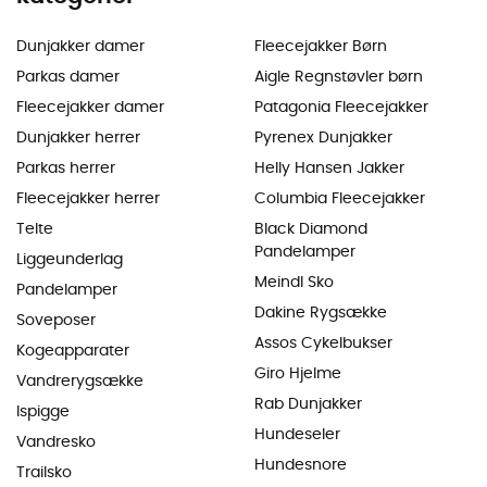
Dunjakker damer
Fleecejakker Børn
Parkas damer
Aigle Regnstøvler børn
Fleecejakker damer
Patagonia Fleecejakker
Dunjakker herrer
Pyrenex Dunjakker
Parkas herrer
Helly Hansen Jakker
Fleecejakker herrer
Columbia Fleecejakker
Telte
Black Diamond
Pandelamper
Liggeunderlag
Meindl Sko
Pandelamper
Dakine Rygsække
Soveposer
Assos Cykelbukser
Kogeapparater
Giro Hjelme
Vandrerygsække
Rab Dunjakker
Ispigge
Hundeseler
Vandresko
Hundesnore
Trailsko