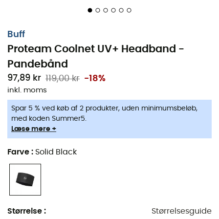
Buff
Proteam Coolnet UV+ Headband -
Pandebånd
97,89 kr
119,00 kr
-18%
inkl. moms
Spar 5 % ved køb af 2 produkter, uden minimumsbeløb,
med koden Summer5.
Læse mere +
Farve
:
Solid Black
Pandebåndet CoolNet® UV+
, udviklet af mærket
Buff
, er
det ideelle tilbehør til både
løbere
og
skiløbere
. Takket
være den optimale pasform og en sømløs konstruktion,
der forhindrer hudirritation under dine
løbe
- eller
skiture
, er
pandebåndet CoolNet® UV+
alsidigt og kan
Størrelse
:
Størrelsesguide
bruges hele året rundt. Om sommeren absorberer