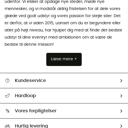
udenfor. Vi elsker at opdage nye steder, møde nye
mennesker, og vi modstår aldrig fristelsen for at dele vores
glæde ved godt udstyr og vores passion for stejle stier. Det
er derfor, at vi siden 2015, uanset om du er begyndere eller
atlet på højt niveau, har hjulpet dig med at finde det bedste
udstyr til dine eventyr med ambitionen om at være de
bedste til denne mission!
Læse mere +
Kundeservice
FAQs & hjælp
Hardloop
Følge min pakke
Om os
Returnering & Tilbagebetaling
Vores forpligtelser
HardGuides
Størrelsesguide
Vores foraftryk
Our ambassadors
Hurtig levering