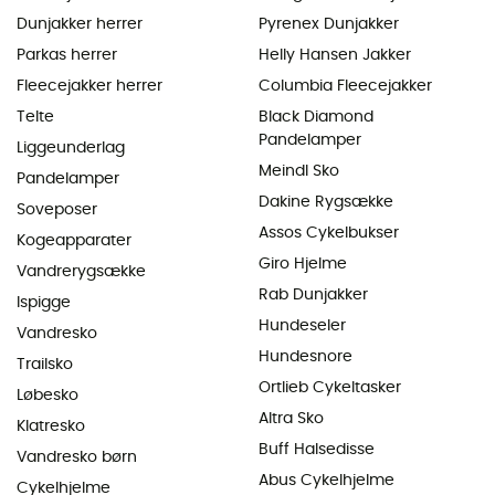
Dunjakker herrer
Pyrenex Dunjakker
Parkas herrer
Helly Hansen Jakker
Fleecejakker herrer
Columbia Fleecejakker
Telte
Black Diamond
Pandelamper
Liggeunderlag
Meindl Sko
Pandelamper
Dakine Rygsække
Soveposer
Assos Cykelbukser
Kogeapparater
Giro Hjelme
Vandrerygsække
Rab Dunjakker
Ispigge
Hundeseler
Vandresko
Hundesnore
Trailsko
Ortlieb Cykeltasker
Løbesko
Altra Sko
Klatresko
Buff Halsedisse
Vandresko børn
Abus Cykelhjelme
Cykelhjelme