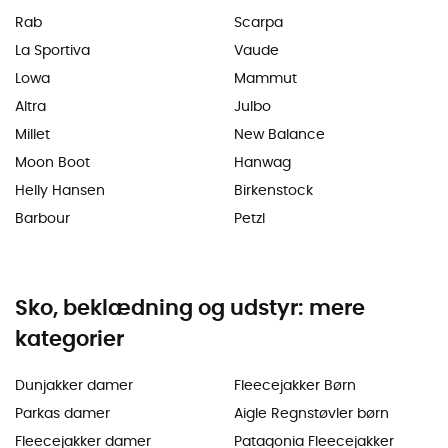
Rab
Scarpa
La Sportiva
Vaude
Lowa
Mammut
Altra
Julbo
Millet
New Balance
Moon Boot
Hanwag
Helly Hansen
Birkenstock
Barbour
Petzl
Sko, beklædning og udstyr: mere
kategorier
Dunjakker damer
Fleecejakker Børn
Parkas damer
Aigle Regnstøvler børn
Fleecejakker damer
Patagonia Fleecejakker