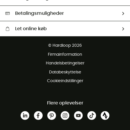
Second hand
HardGreen Udvalg
Betalingsmuligheder
Let online køb
Gratis levering fra 1000 kr
© Hardloop 2026
Gratis retur inden for 100 dage
Firmainformation
Gratis Kundeservice
Handelsbetingelser
Databeskyttelse
Cookieindstillinger
Flere oplevelser