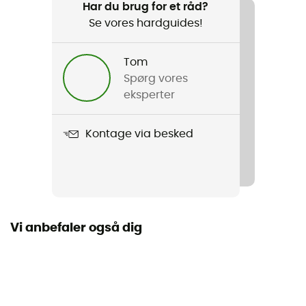
Trail / Løb / Ski
Har du brug for et råd?
Se vores hardguides!
Køn
Herre / Dame
Tom
Spørg vores
Produkt
eksperter
Proteam Coolnet UV+ Headband
Kontage via besked
Stretch
Ja
Label
Genanvendt / Europæisk oprindelsesgaranti
Vi anbefaler også dig
Materialer
95% Recycled Polyester - 5% Elastane