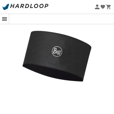
-5% Extra - Kode Summer5
Øko-fremstillet