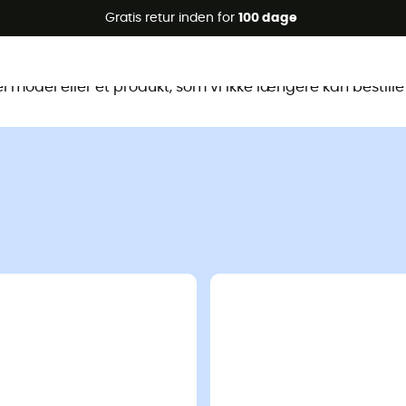
Gratis retur inden for
100 dage
te produkt er ikke længere tilgænge
 model eller et produkt, som vi ikke længere kan bestille