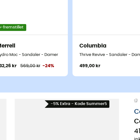
-fremstillet
errell
Columbia
ydro Moc - Sandaler - Damer
Thrive Revive - Sandaler - Da
32,26 kr
569,00 kr
-24%
499,00 kr
-5% Extra - Kode Summer5
C
C
41
in