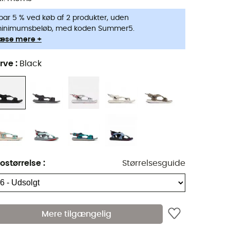
par 5 % ved køb af 2 produkter, uden
inimumsbeløb, med koden Summer5.
æse mere +
rve
:
Black
ostørrelse
:
Størrelsesguide
Mere tilgængelig