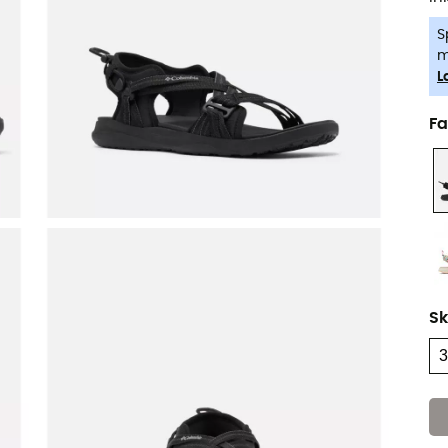
S
m
L
Fa
Sk