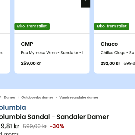
Øko-fremstillet
Øko-fremstillet
CMP
Chaco
mer
Eco Mymosa Wmn - Sandaler - Damer
Chillos Clogs - S
269,00 kr
292,00 kr
599,0
Damer
Outdoorsko damer
Vandresandaler damer
olumbia
olumbia Sandal - Sandaler Damer
9,81 kr
599,00 kr
-30%
kl. moms