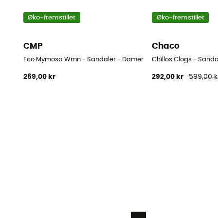
Øko-fremstillet
Øko-fremstillet
CMP
Chaco
Eco Mymosa Wmn - Sandaler - Damer
Chillos Clogs - Sand
269,00 kr
292,00 kr
599,00 k