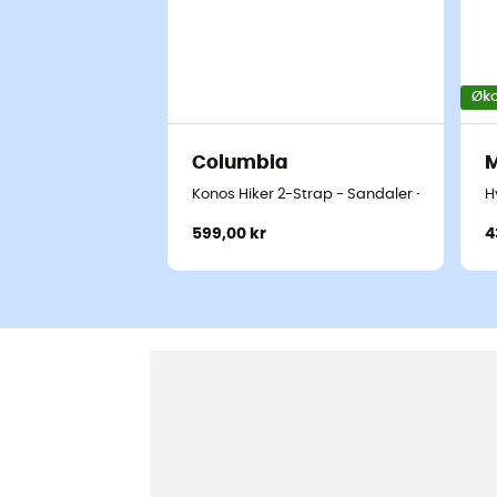
Øko
Columbia
M
Konos Hiker 2-Strap - Sandaler - Damer
H
599,00 kr
4