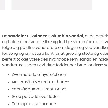
De
sandaler
til
kvinder
,
Columbia Sandal
, er de perfe
og holde dine fødder sikre og fri.
Lige så komfortable i 
følge dig på dine vandreture om dagen og ved vandka
fodseng og en fastere kant for at give dig støtte og d
perfekt takket være den hydrofobe rem: sandalen holder
vandreture. Ingen tvivl, dine fødder har brug for disse s
Overmateriale: hydrofob rem
Mellemsål: EVA tech
TechLite™
Ydersål:
gummi Omni-Grip™
Greb på våde overflader
Termoplastisk spænde