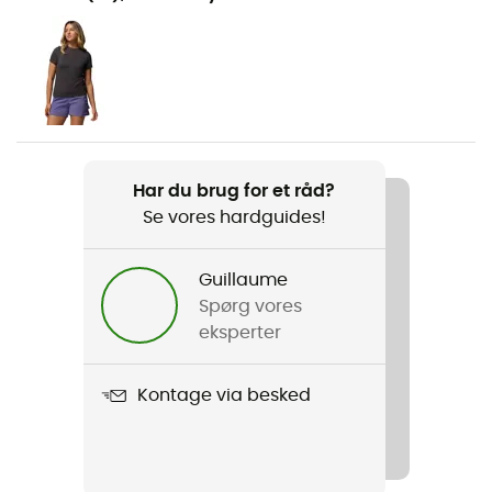
Vandreture / Rejse / Vandsport
Køn
Dame
Vægt
2 x 164 g
Har du brug for et råd?
Se vores hardguides!
Produkt
Peakfreak Roam Sandal
Guillaume
Anvendt teknologi
Spørg vores
Omni-Grip®
eksperter
Materiale
Kontage via besked
60 % polyuréthane - 40 % polyester recyclé
Sålens stivhed