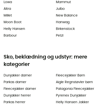
Lowa
Mammut
Altra
Julbo
Millet
New Balance
Moon Boot
Hanwag
Helly Hansen
Birkenstock
Barbour
Petzl
Sko, beklædning og udstyr: mere
kategorier
Dunjakker damer
Fleecejakker Børn
Parkas damer
Aigle Regnstøvler børn
Fleecejakker damer
Patagonia Fleecejakker
Dunjakker herrer
Pyrenex Dunjakker
Parkas herrer
Helly Hansen Jakker