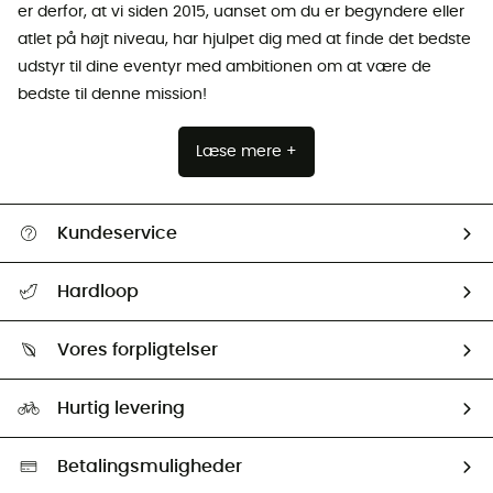
er derfor, at vi siden 2015, uanset om du er begyndere eller
atlet på højt niveau, har hjulpet dig med at finde det bedste
udstyr til dine eventyr med ambitionen om at være de
bedste til denne mission!
Læse mere +
Kundeservice
FAQs & hjælp
Hardloop
Følge min pakke
Om os
Returnering & Tilbagebetaling
Vores forpligtelser
HardGuides
Størrelsesguide
Vores foraftryk
Our ambassadors
Hurtig levering
Second hand
HardGreen Udvalg
Betalingsmuligheder