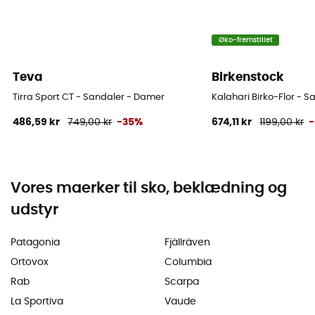
Øko-fremstillet
Teva
Birkenstock
Tirra Sport CT - Sandaler - Damer
Kalahari Birko-Flor - 
486,59 kr
749,00 kr
-35%
674,11 kr
1199,00 kr
Vores maerker til sko, beklædning og
udstyr
Patagonia
Fjällräven
Ortovox
Columbia
Rab
Scarpa
La Sportiva
Vaude