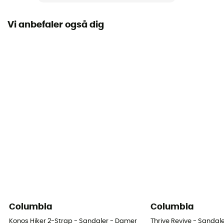
Normal
Vi anbefaler også dig
Lukkesystem
Burrebånd
Columbia
Columbia
Konos Hiker 2-Strap - Sandaler - Damer
Thrive Revive - Sandal