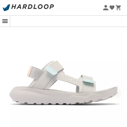
-5% Extra - Kode Summer5
Klar til at erobre sommerstierne?
Peakfreak Roam
Sandal
til
kvinder
fra
Columbia
er din billet til