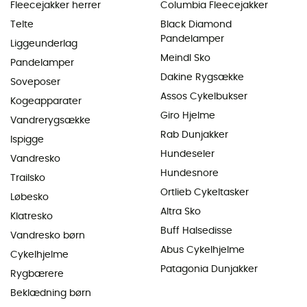
Fleecejakker herrer
Columbia Fleecejakker
Telte
Black Diamond
Pandelamper
Liggeunderlag
Meindl Sko
Pandelamper
Dakine Rygsække
Soveposer
Assos Cykelbukser
Kogeapparater
Giro Hjelme
Vandrerygsække
Rab Dunjakker
Ispigge
Hundeseler
Vandresko
Hundesnore
Trailsko
Ortlieb Cykeltasker
Løbesko
Altra Sko
Klatresko
Buff Halsedisse
Vandresko børn
Abus Cykelhjelme
Cykelhjelme
Patagonia Dunjakker
Rygbærere
Beklædning børn