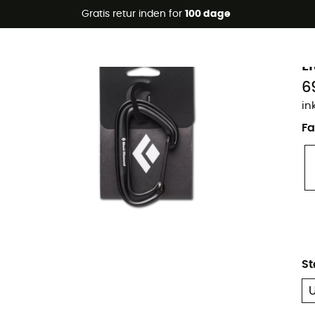
Gratis retur inden for
100 dage
B
L
6
in
Fa
St