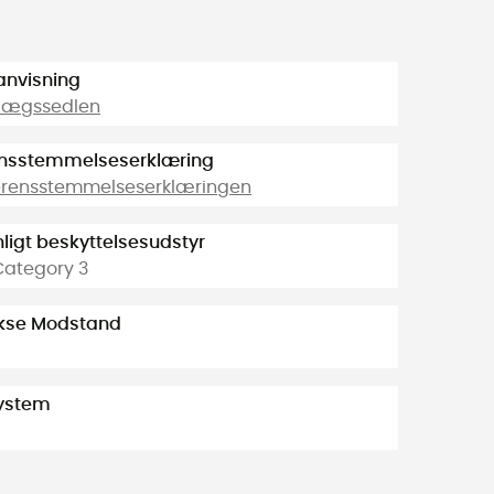
anvisning
dlægssedlen
nsstemmelseserklæring
erensstemmelseserklæringen
ligt beskyttelsesudstyr
Category 3
Akse Modstand
ystem