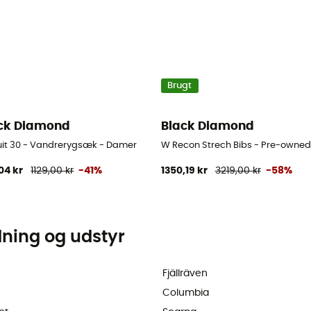
Brugt
ck Diamond
Black Diamond
uit 30 - Vandrerygsæk - Damer
W Recon Strech Bibs - Pre-owned 
04 kr
1129,00 kr
-41%
1350,19 kr
3219,00 kr
-58%
dning og udstyr
Fjällräven
Columbia