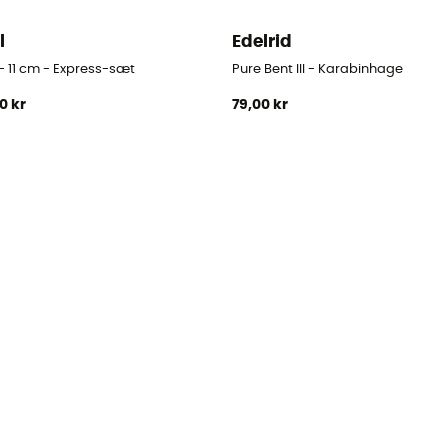
l
Edelrid
- 11 cm - Express-sæt
Pure Bent III - Karabinhage
00 kr
79,00 kr