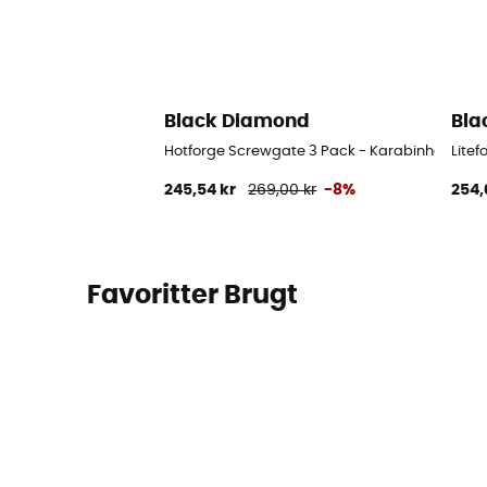
Black Diamond
Bla
Hotforge Screwgate 3 Pack - Karabinhage
Lite
245,54 kr
269,00 kr
-8%
254,
Favoritter Brugt