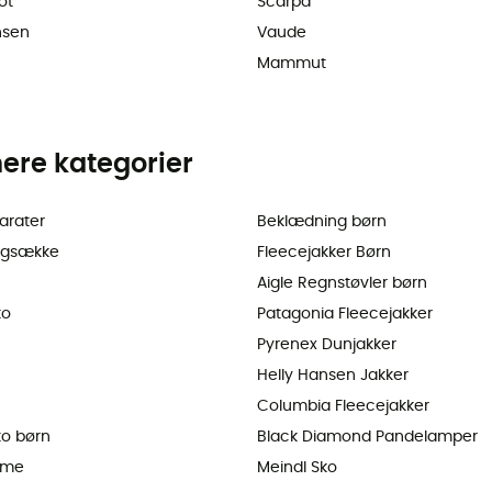
ot
Scarpa
nsen
Vaude
Mammut
ere kategorier
arater
Beklædning børn
ygsække
Fleecejakker Børn
Aigle Regnstøvler børn
ko
Patagonia Fleecejakker
Pyrenex Dunjakker
Helly Hansen Jakker
Columbia Fleecejakker
o børn
Black Diamond Pandelamper
lme
Meindl Sko