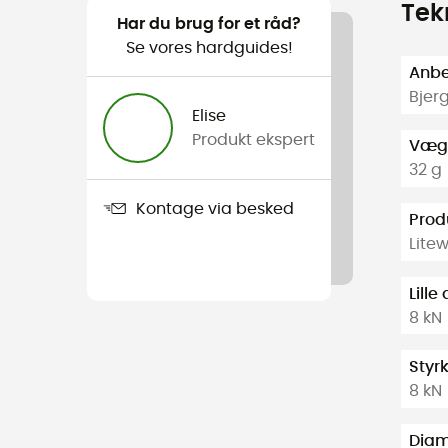
Tek
Har du brug for et råd?
Se vores hardguides!
Anbef
Bjer
Elise
Produkt ekspert
Væg
32 g
Kontage via besked
Prod
Lite
Lill
8 kN
Styr
8 kN
Diam