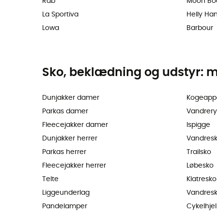
Rab
Moon Bo
La Sportiva
Helly Ha
Lowa
Barbour
Sko, beklædning og udstyr: m
Dunjakker damer
Kogeapp
Parkas damer
Vandrer
Fleecejakker damer
Ispigge
Dunjakker herrer
Vandres
Parkas herrer
Trailsko
Fleecejakker herrer
Løbesko
Telte
Klatresko
Liggeunderlag
Vandresk
Pandelamper
Cykelhje