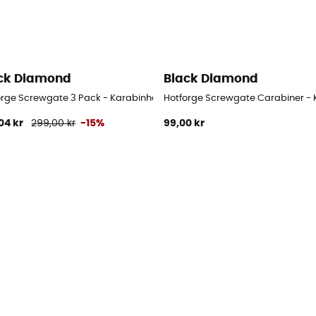
ck Diamond
Black Diamond
forge Screwgate 3 Pack - Karabinhage
Hotforge Screwgate Carabiner -
04 kr
299,00 kr
-15%
99,00 kr