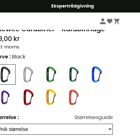
Ekspertrådgivning
Klatring
Klatreudstyr
Karabinhager
lack Diamond
itewire Carabiner - Karabinhage
9,00 kr
kl. moms
rve
:
Black
ørrelse
:
Størrelsesguide