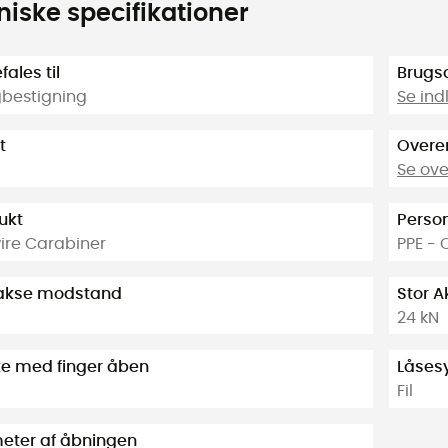
niske specifikationer
ales til
Brugs
gbestigning
Se in
t
Overe
Se ov
ukt
Person
wire Carabiner
PPE - 
e akse modstand
Stor 
24 kN
ke med finger åben
Låses
Fil
eter af åbningen