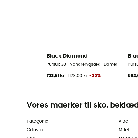
Black Diamond
Bla
Pursuit 30 - Vandrerygsæk - Damer
Purs
723,81 kr
1129,00 kr
-35%
662,
Vores maerker til sko, beklæ
Patagonia
Altra
Ortovox
Millet