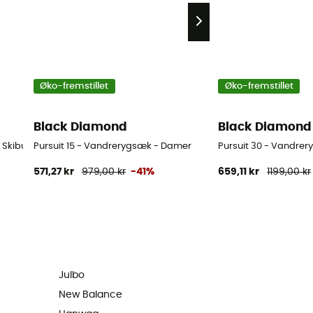
Øko-fremstillet
Øko-fremstillet
Black Diamond
Black Diamond
Skibukser - Damer - Blå - S
Pursuit 15 - Vandrerygsæk - Damer
Pursuit 30 - Vandre
571,27 kr
979,00 kr
-41%
659,11 kr
1199,00 kr
Julbo
New Balance