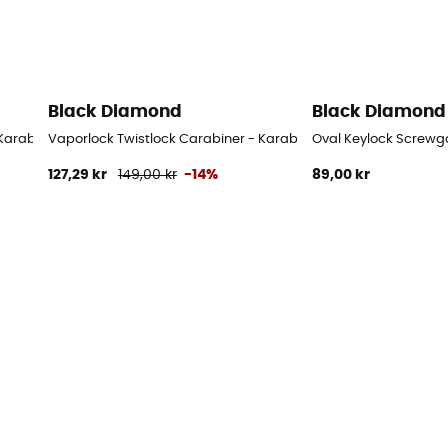
Black Diamond
Black Diamond
 Karabinhage
Vaporlock Twistlock Carabiner - Karabinhage
Oval Keylock Screwg
127,29 kr
149,00 kr
-14%
89,00 kr