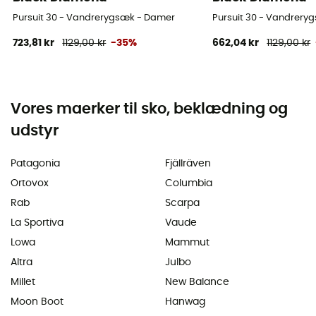
Pursuit 30 - Vandrerygsæk - Damer
Pursuit 30 - Vandrery
723,81 kr
1129,00 kr
-35%
662,04 kr
1129,00 kr
Vores maerker til sko, beklædning og
udstyr
Patagonia
Fjällräven
Ortovox
Columbia
Rab
Scarpa
La Sportiva
Vaude
Lowa
Mammut
Altra
Julbo
Millet
New Balance
Moon Boot
Hanwag