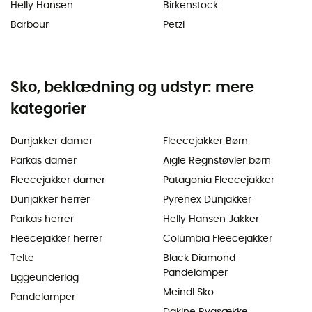
Helly Hansen
Birkenstock
Barbour
Petzl
Sko, beklædning og udstyr: mere
kategorier
Dunjakker damer
Fleecejakker Børn
Parkas damer
Aigle Regnstøvler børn
Fleecejakker damer
Patagonia Fleecejakker
Dunjakker herrer
Pyrenex Dunjakker
Parkas herrer
Helly Hansen Jakker
Fleecejakker herrer
Columbia Fleecejakker
Telte
Black Diamond
Pandelamper
Liggeunderlag
Meindl Sko
Pandelamper