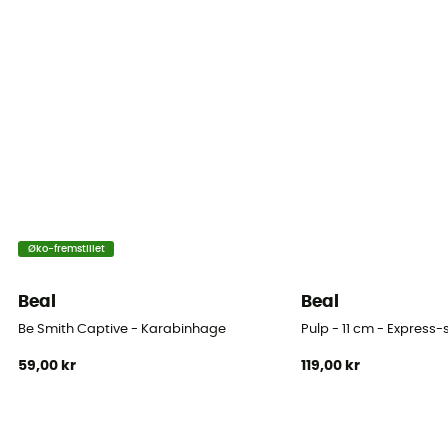
Personligt beskyttelsesudstyr
PPE - Category 3
Stor Akse Modstand
24 kN
Låsesystem
Screw Gate
Øko-fremstillet
Beal
Beal
Be Smith Captive - Karabinhage
Pulp - 11 cm - Express
59,00 kr
119,00 kr