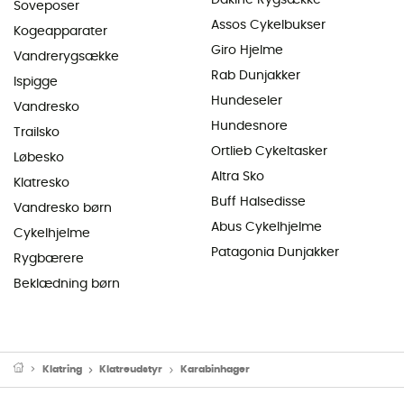
Dakine Rygsække
Soveposer
Assos Cykelbukser
Kogeapparater
Giro Hjelme
Vandrerygsække
Rab Dunjakker
Ispigge
Hundeseler
Vandresko
Hundesnore
Trailsko
Ortlieb Cykeltasker
Løbesko
Altra Sko
Klatresko
Buff Halsedisse
Vandresko børn
Abus Cykelhjelme
Cykelhjelme
Patagonia Dunjakker
Rygbærere
Beklædning børn
Klatring
Klatreudstyr
Karabinhager