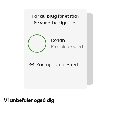
Produkt
Rocklock Screwgate Carabiner
Har du brug for et råd?
Se vores hardguides!
Lille akse modstand
8 kN
Dorian
Styrke med finger åben
Produkt ekspert
8 kN
Diameter af åbningen
Kontage via besked
25 mm
Brugsanvisning
Se indlægssedlen
Vi anbefaler også dig
Overensstemmelseserklæring
Se overensstemmelseserklæringen