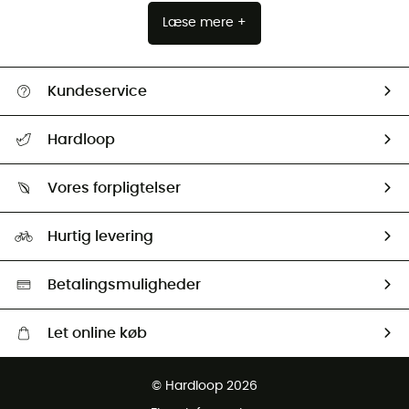
Læse mere +
Kundeservice
FAQs & hjælp
Hardloop
Følge min pakke
Om os
Returnering & Tilbagebetaling
Vores forpligtelser
HardGuides
Størrelsesguide
Vores foraftryk
Our ambassadors
Hurtig levering
Second hand
HardGreen Udvalg
Betalingsmuligheder
Let online køb
Gratis levering fra 1000 kr
© Hardloop 2026
Gratis retur inden for 100 dage