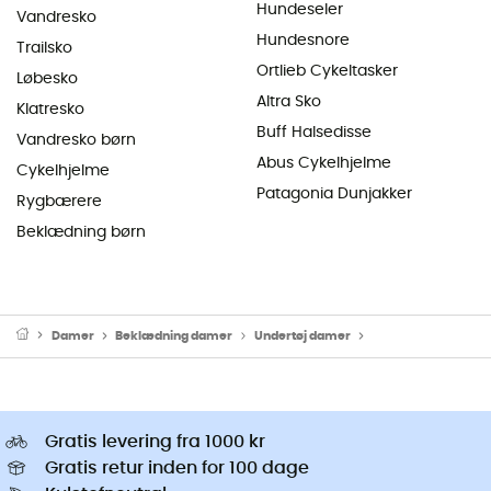
Hundeseler
Vandresko
Hundesnore
Trailsko
Ortlieb Cykeltasker
Løbesko
Altra Sko
Klatresko
Buff Halsedisse
Vandresko børn
Abus Cykelhjelme
Cykelhjelme
Patagonia Dunjakker
Rygbærere
Beklædning børn
Damer
Beklædning damer
Undertøj damer
Thermo Undertøj 
Gratis levering fra 1000 kr
Gratis retur inden for 100 dage