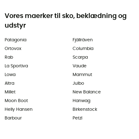
Vores maerker til sko, beklædning og
udstyr
Patagonia
Fjällräven
Ortovox
Columbia
Rab
Scarpa
La Sportiva
Vaude
Lowa
Mammut
Altra
Julbo
Millet
New Balance
Moon Boot
Hanwag
Helly Hansen
Birkenstock
Barbour
Petzl