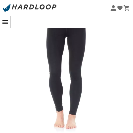
-5% Extra - Kode Summer5
Øko-fremstillet