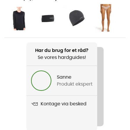
Vandreture / Ski / Skiture / Trekking / Det daglige liv /
Ski
Køn
Dame
Vægt
Har du brug for et råd?
200 g
Se vores hardguides!
Produkt
200 Oasis Leggings
Sanne
Produkt ekspert
Stretch
Ja
Kontage via besked
Label
Oeko-Tex / Bio / Responsible Wool Standard