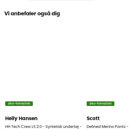
Termisk beskyttelse
Ja
Vi anbefaler også dig
Materialer
[main] 100% merino wool
Tekniske egenskaber
Isolerende / Åndbar / Anti-lugt
Merinould
Ja
Vægt (g/m2)
190 - 220 g/m²
Øko-fremstillet
Øko-fremstillet
Helly Hansen
Scott
HH Tech Crew LS 2.0 - Syntetisk undertøj - Damer
Defined Merino Pants 