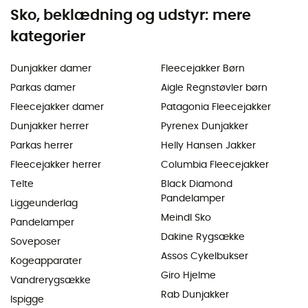
Sko, beklædning og udstyr: mere
kategorier
Dunjakker damer
Fleecejakker Børn
Parkas damer
Aigle Regnstøvler børn
Fleecejakker damer
Patagonia Fleecejakker
Dunjakker herrer
Pyrenex Dunjakker
Parkas herrer
Helly Hansen Jakker
Fleecejakker herrer
Columbia Fleecejakker
Telte
Black Diamond
Pandelamper
Liggeunderlag
Meindl Sko
Pandelamper
Dakine Rygsække
Soveposer
Assos Cykelbukser
Kogeapparater
Giro Hjelme
Vandrerygsække
Rab Dunjakker
Ispigge