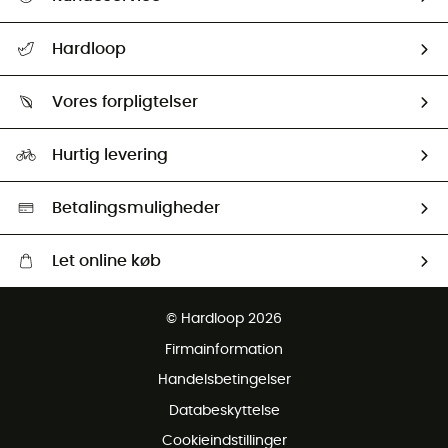
FAQs & hjælp
Hardloop
Følge min pakke
Om os
Returnering & Tilbagebetaling
Vores forpligtelser
HardGuides
Størrelsesguide
Vores foraftryk
Our ambassadors
Hurtig levering
Second hand
HardGreen Udvalg
Betalingsmuligheder
Let online køb
Gratis levering fra 1000 kr
© Hardloop 2026
Gratis retur inden for 100 dage
Firmainformation
Gratis Kundeservice
Handelsbetingelser
Databeskyttelse
Cookieindstillinger