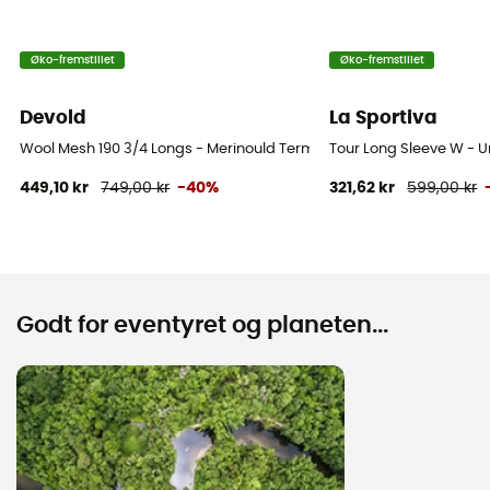
Øko-fremstillet
Øko-fremstillet
Devold
La Sportiva
Wool Mesh 190 3/4 Longs - Merinould Termostrømpebukser - Dame
Tour Long Sleeve W - 
449,10 kr
749,00 kr
-40%
321,62 kr
599,00 kr
Godt for eventyret og planeten...