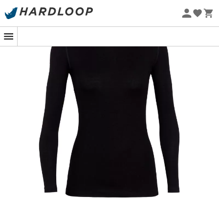
-5% Extra - Kode Summer5
Øko-fremstillet
Uanset om du skal på en vandretur i Patagonien, en
vandring rundt om Mont Blanc, suse ned ad skiløjperne
eller slappe af med dine venner ved lejrbålet om
aftenen, vil du ikke kunne undvære
kvindernes første
lag
af merinould
Icebreaker 260 Tech Top LS Crewe.
Denne
tekniske Icebreaker
crewneck til kvinder
Icebreaker 260 Tech Top LS Crewe
fra mærket
Icebreaker
er din bedste allierede til dine
vinter
sportsaktiviteter. Designet i
260 g merinould
holder det
din krop varm, samtidig med at det er naturligt meget