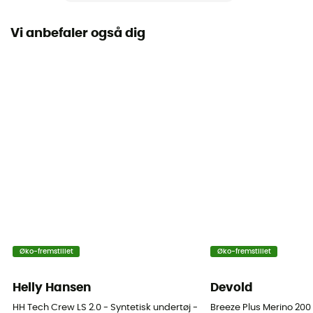
Termisk beskyttelse
Ja
Vi anbefaler også dig
Ærmer
Lange
Materialer
[main] 100% merino wool
Tekniske egenskaber
Isolerende / Åndbar / Anti-lugt
Merinould
Ja
Øko-fremstillet
Øko-fremstillet
Vægt (g/m2)
> 260 g/m2
Helly Hansen
Devold
HH Tech Crew LS 2.0 - Syntetisk undertøj - Damer
Breeze Plus Merino 20