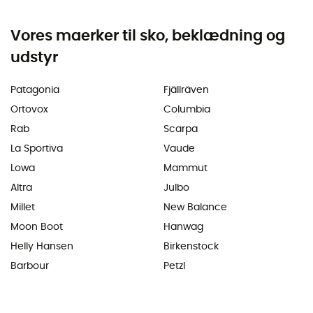
Vores maerker til sko, beklædning og
udstyr
Patagonia
Fjällräven
Ortovox
Columbia
Rab
Scarpa
La Sportiva
Vaude
Lowa
Mammut
Altra
Julbo
Millet
New Balance
Moon Boot
Hanwag
Helly Hansen
Birkenstock
Barbour
Petzl