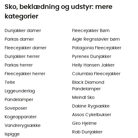
Sko, beklædning og udstyr: mere
kategorier
Dunjakker damer
Fleecejakker Børn
Parkas damer
Aigle Regnstøvler børn
Fleecejakker damer
Patagonia Fleecejakker
Dunjakker herrer
Pyrenex Dunjakker
Parkas herrer
Helly Hansen Jakker
Fleecejakker herrer
Columbia Fleecejakker
Telte
Black Diamond
Pandelamper
Liggeunderlag
Meindl Sko
Pandelamper
Dakine Rygsække
Soveposer
Assos Cykelbukser
Kogeapparater
Giro Hjelme
Vandrerygsække
Rab Dunjakker
Ispigge