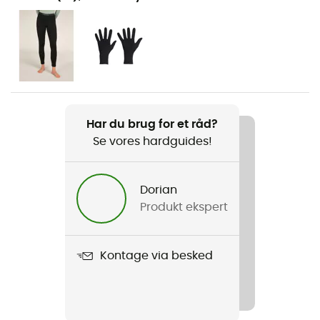
Vandreture / Ski / Skiture / Trekking / Det daglige liv /
Ski / Snowboard / Ski freeride
Køn
Dame
Vægt
Har du brug for et råd?
380 g
Se vores hardguides!
Produkt
260 Tech LS Crewe
Dorian
Produkt ekspert
Stretch
Ja
Kontage via besked
Label
Oeko-Tex / Bio / Responsible Wool Standard