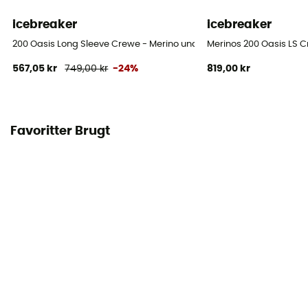
icebreaker
icebreaker
200 Oasis Long Sleeve Crewe - Merino undertøj Damer
Merinos 200 Oasis LS C
567,05 kr
749,00 kr
-24%
819,00 kr
Favoritter Brugt