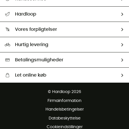
FAQs & hjælp
Hardloop
Følge min pakke
Om os
Returnering & Tilbagebetaling
Vores forpligtelser
HardGuides
Størrelsesguide
Vores foraftryk
Our ambassadors
Hurtig levering
Second hand
HardGreen Udvalg
Betalingsmuligheder
Let online køb
Gratis levering fra 1000 kr
© Hardloop 2026
Gratis retur inden for 100 dage
Firmainformation
Gratis Kundeservice
Handelsbetingelser
Databeskyttelse
Cookieindstillinger