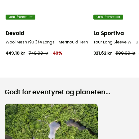
Øko-fremstillet
Øko-fremstillet
Devold
La Sportiva
Wool Mesh 190 3/4 Longs - Merinould Termostrømpebukser - Dame
Tour Long Sleeve W - 
449,10 kr
749,00 kr
-40%
321,62 kr
599,00 kr
Godt for eventyret og planeten...