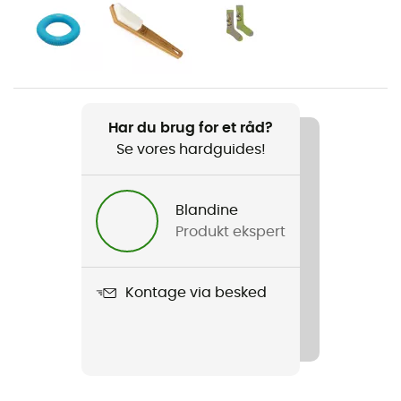
Køn
Dame
Produkt
Kanab Pant
Har du brug for et råd?
Se vores hardguides!
Vandtæthed
Nej
Blandine
Vindjakke
Produkt ekspert
Nej
Snit
Kontage via besked
Standard
Label
Fair Trade Certified™ / Økologisk bomuld