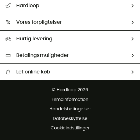
FAQs & hjælp
Hardloop
Følge min pakke
Om os
Returnering & Tilbagebetaling
Vores forpligtelser
HardGuides
Størrelsesguide
Vores foraftryk
Our ambassadors
Hurtig levering
Second hand
HardGreen Udvalg
Betalingsmuligheder
Let online køb
Gratis levering fra 1000 kr
© Hardloop 2026
Gratis retur inden for 100 dage
Firmainformation
Gratis Kundeservice
Handelsbetingelser
Databeskyttelse
Cookieindstillinger