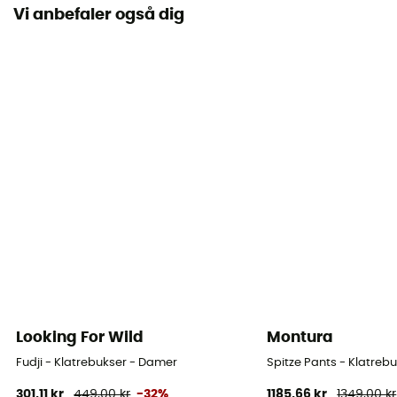
Vi anbefaler også dig
Lommer
5 lommer
Materialer
[main] 62% organic cotton, 36% nylon, 2% elastane
Ventilations lynlåse
Nej
Looking For Wild
Montura
Fudji - Klatrebukser - Damer
Spitze Pants - Klatreb
301,11 kr
449,00 kr
-32%
1185,66 kr
1349,00 kr