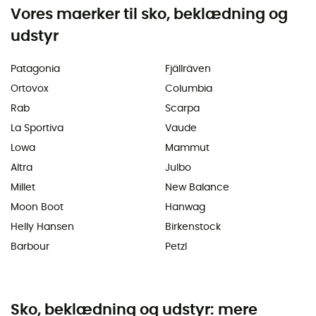
Vores maerker til sko, beklædning og
udstyr
Patagonia
Fjällräven
Ortovox
Columbia
Rab
Scarpa
La Sportiva
Vaude
Lowa
Mammut
Altra
Julbo
Millet
New Balance
Moon Boot
Hanwag
Helly Hansen
Birkenstock
Barbour
Petzl
Sko, beklædning og udstyr: mere