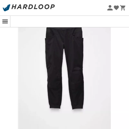
-5% Extra - Kode Summer5
Øko-fremstillet