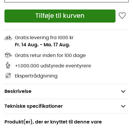
genstande, så du kan klatre i fuld ro.
Klatrebukser i blandet økologisk bomuldslærred
Tilføje til kurven
Bælte og manchetter i strik
Ret stykke i frontlommerne
Gratis levering fra 1000 kr
Baglommer med klaplukning
Fr. 14 Aug.
-
Ma. 17 Aug.
Lynlåslomme på bærerens venstre ben
Gratis retur inden for 100 dage
Dobbeltlagsstof ved knæene med artikulation for
mere beskyttelse og komfort
+1.000.000 udstyrede eventyrere
Standard pasform
Ekspertrådgivning
Materialer: 62% økologisk bomuld / 36% nylon / 2%
elastan
Beskrivelse
Tekniske specifikationer
Anbefales til
Produkt(er), der er knyttet til denne vare
Vandreture / Klatring / Trekking / Det daglige liv