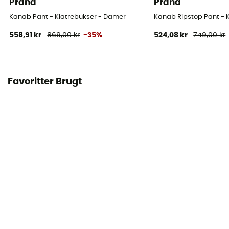
Prana
Prana
Kanab Pant - Klatrebukser - Damer
Kanab Ripstop Pant - 
558,91 kr
869,00 kr
-35%
524,08 kr
749,00 kr
Favoritter Brugt