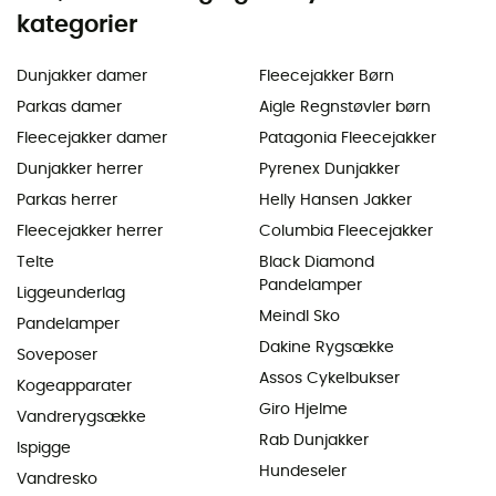
kategorier
Dunjakker damer
Fleecejakker Børn
Parkas damer
Aigle Regnstøvler børn
Fleecejakker damer
Patagonia Fleecejakker
Dunjakker herrer
Pyrenex Dunjakker
Parkas herrer
Helly Hansen Jakker
Fleecejakker herrer
Columbia Fleecejakker
Telte
Black Diamond
Pandelamper
Liggeunderlag
Meindl Sko
Pandelamper
Dakine Rygsække
Soveposer
Assos Cykelbukser
Kogeapparater
Giro Hjelme
Vandrerygsække
Rab Dunjakker
Ispigge
Hundeseler
Vandresko