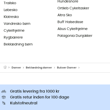
Hundesnore
Trailsko
Ortlieb Cykeltasker
Løbesko
Altra Sko
Klatresko
Buff Halsedisse
Vandresko børn
Abus Cykelhjelme
Cykelhjelme
Patagonia Dunjakker
Rygbærere
Beklædning børn
Damer
Beklædning damer
Bukser Damer
Klatrebukser damer
Gratis levering fra 1000 kr
Gratis retur inden for 100 dage
Kulstofneutral