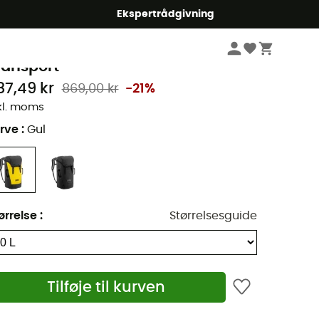
Ekspertrådgivning
Vandrebeklædning & Vandreudstyr
Vandretilbehør
etzl
ransport
87,49 kr
869,00 kr
-21%
kl. moms
rve
:
Gul
ørrelse
:
Størrelsesguide
Tilføje til kurven