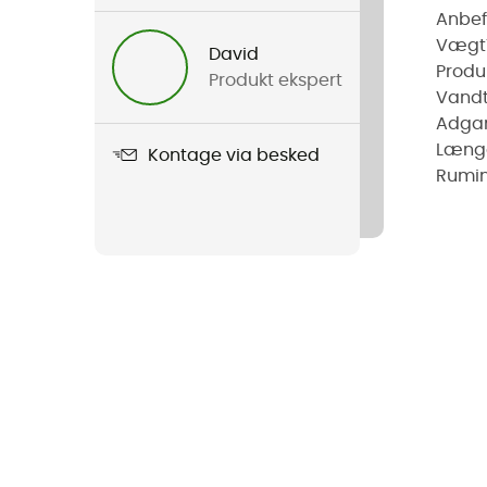
Anbefa
Vægt
David
Produ
Produkt ekspert
Vand
Adgan
Læng
Kontage via besked
Rumi