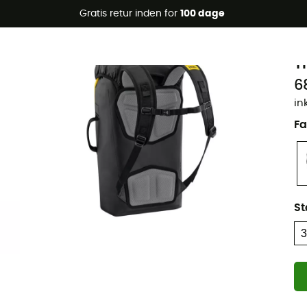
Gratis retur inden for
100 dage
P
T
6
in
Fa
St