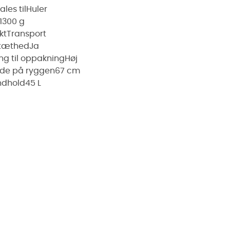
les til
Huler
1300 g
kt
Transport
tæthed
Ja
g til oppakning
Høj
de på ryggen
67 cm
ndhold
45 L