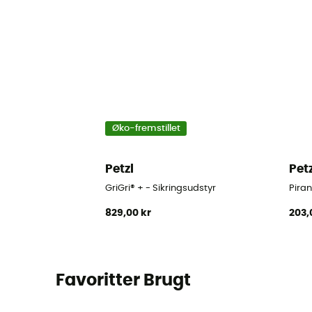
Øko-fremstillet
Petzl
Pet
GriGri® + - Sikringsudstyr
Piran
829,00 kr
203,
Favoritter Brugt