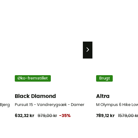
Øko-fremstillet
Brugt
Black Diamond
Altra
jergsko - Herrer - Sort - 43.5
Pursuit 15 - Vandrerygsæk - Damer
M Olympus 6 Hike Low
632,32 kr
979,00 kr
-35%
789,12 kr
1579,00 k