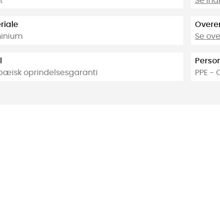
t
Se in
riale
Overe
inium
Se ov
l
Person
pæisk oprindelsesgaranti
PPE - 