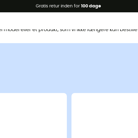
Gratis retur inden for
100 dage
te produkt er ikke længere tilgænge
 model eller et produkt, som vi ikke længere kan bestille