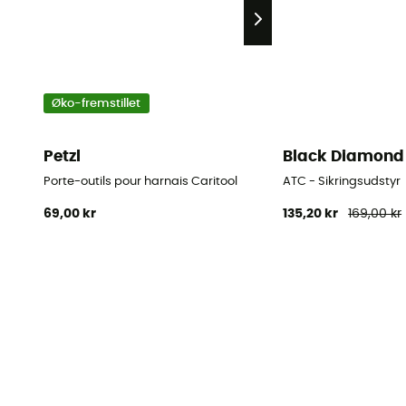
Øko-fremstillet
Petzl
Black Diamond
Porte-outils pour harnais Caritool
ATC - Sikringsudstyr
69,00 kr
135,20 kr
169,00 kr