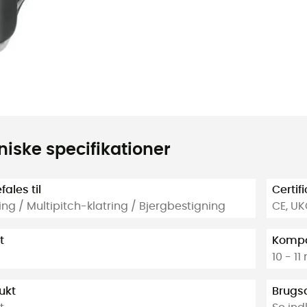
niske specifikationer
ales til
Certif
ing / Multipitch-klatring / Bjergbestigning
CE, U
t
Kompa
g
10 - 1
ukt
Brugs