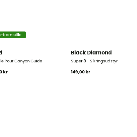
-fremstillet
zl
Black Diamond
ble Pour Canyon Guide
Super 8 - Sikringsudstyr
0 kr
149,00 kr