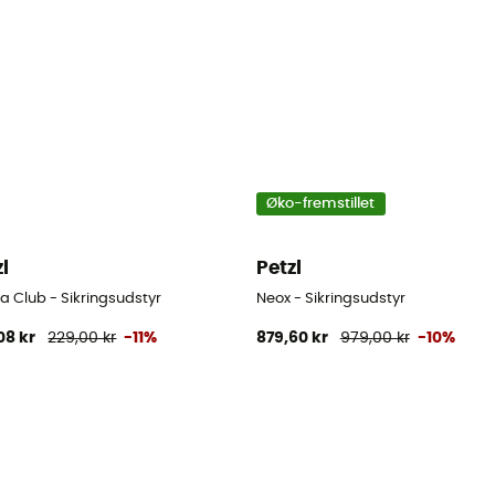
Øko-fremstillet
zl
Petzl
a Club - Sikringsudstyr
Neox - Sikringsudstyr
08 kr
229,00 kr
-11%
879,60 kr
979,00 kr
-10%