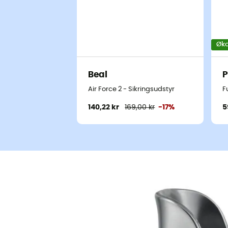
Øko
Beal
P
Air Force 2 - Sikringsudstyr
F
140,22 kr
169,00 kr
-17%
5