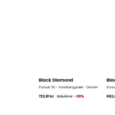
Black Diamond
Bla
Pursuit 30 - Vandrerygsæk - Damer
Purs
723,81 kr
1129,00 kr
-35%
662,