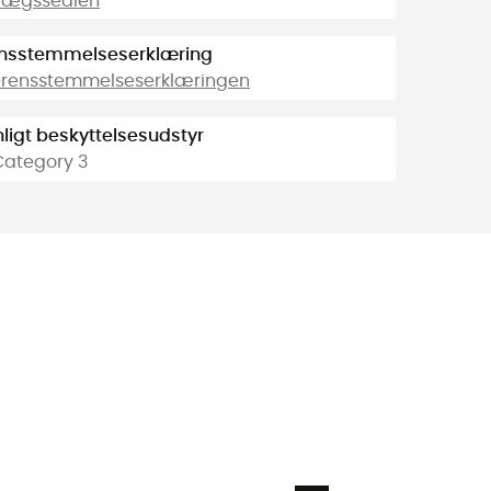
dlægssedlen
nsstemmelseserklæring
erensstemmelseserklæringen
ligt beskyttelsesudstyr
Category 3