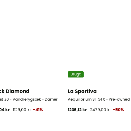
Brugt
ck Diamond
La Sportiva
uit 30 - Vandrerygsæk - Damer
Aequilibrium ST GTX - Pre-owned B
04 kr
1129,00 kr
-41%
1239,12 kr
2479,00 kr
-50%