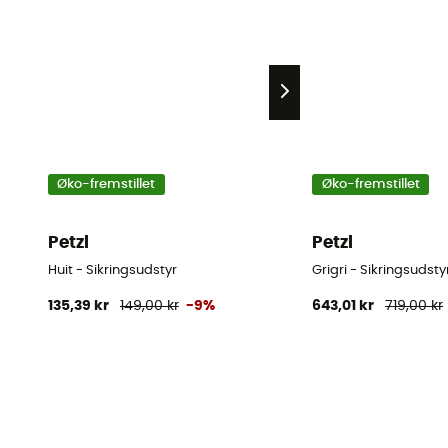
Øko-fremstillet
Øko-fremstillet
Petzl
Petzl
Huit - Sikringsudstyr
Grigri - Sikringsudsty
135,39 kr
149,00 kr
-9%
643,01 kr
719,00 kr