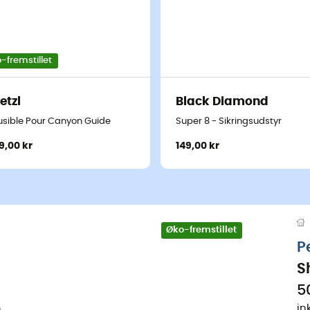
-fremstillet
etzl
Black Diamond
usible Pour Canyon Guide
Super 8 - Sikringsudstyr
9,00 kr
149,00 kr
Øko-fremstillet
P
S
5
in