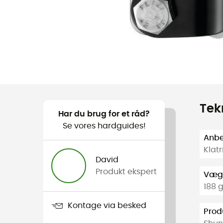
Tek
Har du brug for et råd?
Se vores hardguides!
Anbef
Klatr
David
Produkt ekspert
Væg
188 
Kontage via besked
Prod