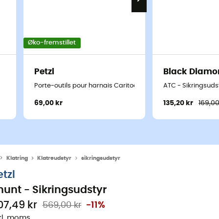
Øko-fremstillet
Petzl
Black Diamo
Porte-outils pour harnais Caritool
ATC - Sikringsuds
69,00 kr
135,20 kr
169,00
Klatring
Klatreudstyr
sikringsudstyr
etzl
hunt - Sikringsudstyr
07,49 kr
569,00 kr
-11%
kl. moms