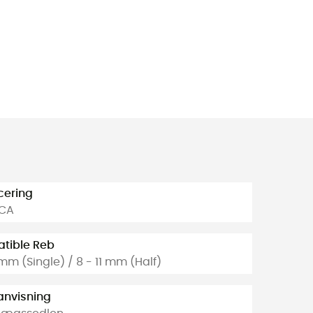
icering
KCA
tible Reb
1 mm (Single) / 8 - 11 mm (Half)
anvisning