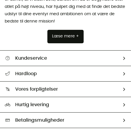
atlet på højt niveau, har hjulpet dig med at finde det bedste
udstyr til dine eventyr med ambitionen om at være de
bedste til denne mission!
Læse mere +
Kundeservice
FAQs & hjælp
Hardloop
Følge min pakke
Om os
Returnering & Tilbagebetaling
Vores forpligtelser
HardGuides
Størrelsesguide
Vores foraftryk
Our ambassadors
Hurtig levering
Second hand
HardGreen Udvalg
Betalingsmuligheder