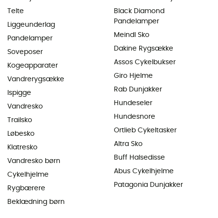
Telte
Black Diamond
Pandelamper
Liggeunderlag
Meindl Sko
Pandelamper
Dakine Rygsække
Soveposer
Assos Cykelbukser
Kogeapparater
Giro Hjelme
Vandrerygsække
Rab Dunjakker
Ispigge
Hundeseler
Vandresko
Hundesnore
Trailsko
Ortlieb Cykeltasker
Løbesko
Altra Sko
Klatresko
Buff Halsedisse
Vandresko børn
Abus Cykelhjelme
Cykelhjelme
Patagonia Dunjakker
Rygbærere
Beklædning børn