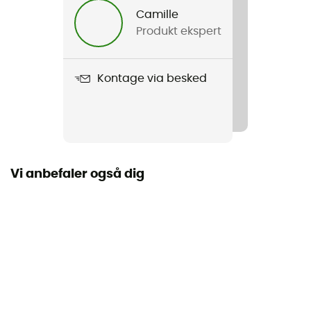
Camille
Produkt ekspert
Produkt
Mini Safari Snack
Kontage via besked
Label
Genanvendt
Materialer
100 % Polyester recyclé
Vi anbefaler også dig