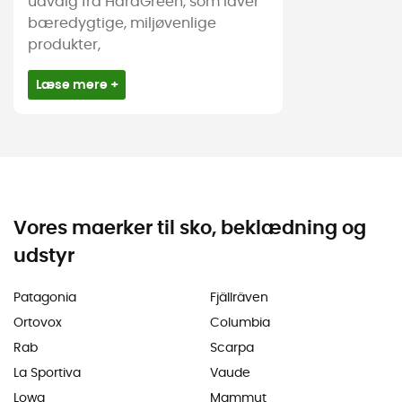
udvalg fra HardGreen, som laver
bæredygtige, miljøvenlige
produkter,
Læse mere +
Vores maerker til sko, beklædning og
udstyr
Patagonia
Fjällräven
Ortovox
Columbia
Rab
Scarpa
La Sportiva
Vaude
Lowa
Mammut