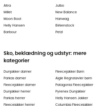
Altra
Julbo
Millet
New Balance
Moon Boot
Hanwag
Helly Hansen
Birkenstock
Barbour
Petzl
Sko, beklædning og udstyr: mere
kategorier
Dunjakker damer
Fleecejakker Børn
Parkas damer
Aigle Regnstøvler børn
Fleecejakker damer
Patagonia Fleecejakker
Dunjakker herrer
Pyrenex Dunjakker
Parkas herrer
Helly Hansen Jakker
Fleecejakker herrer
Columbia Fleecejakker