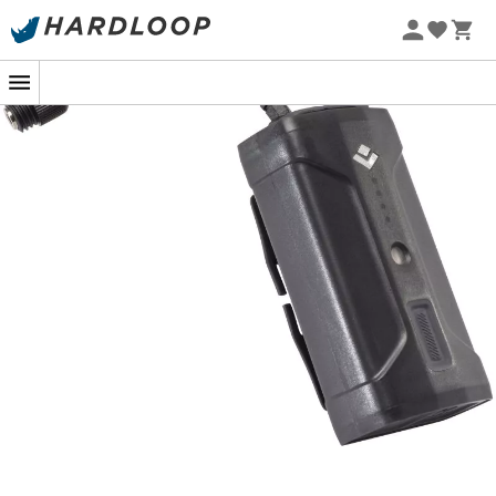
-5% Extra - Kode Summer5
Når natten falder på de alpine stier, eller daggryet
bryder frem under et ultra-trail løb, er energi din mest
værdifulde allierede. Det er her, at
den genopladelige
batteripakke
Icon fra
Black Diamond
træder ind på
scenen som en trofast følgesvend, klar til at ledsage dig
på dine natlige eventyr. Sig farvel til uventede lysudfald
og goddag til konstant og kraftig belysning.