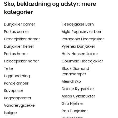
Sko, beklædning og udstyr: mere
kategorier
Dunjakker damer
Fleecejakker Børn
Parkas damer
Aigle Regnstøvler børn
Fleecejakker damer
Patagonia Fleecejakker
Dunjakker herrer
Pyrenex Dunjakker
Parkas herrer
Helly Hansen Jakker
Fleecejakker herrer
Columbia Fleecejakker
Telte
Black Diamond
Pandelamper
Liggeunderlag
Meindl Sko
Pandelamper
Dakine Rygsække
Soveposer
Assos Cykelbukser
Kogeapparater
Giro Hjelme
Vandrerygsække
Rab Dunjakker
Ispigge