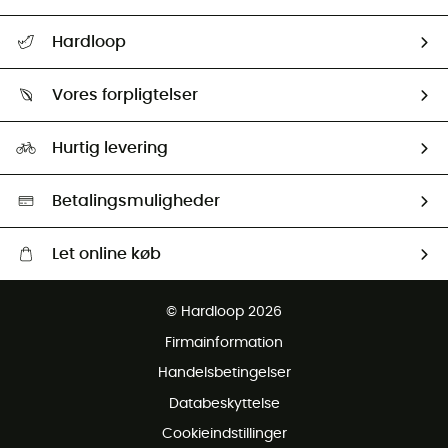
FAQs & hjælp
Hardloop
Følge min pakke
Om os
Returnering & Tilbagebetaling
Vores forpligtelser
HardGuides
Størrelsesguide
Vores foraftryk
Our ambassadors
Hurtig levering
Second hand
HardGreen Udvalg
Betalingsmuligheder
Let online køb
Gratis levering fra 1000 kr
© Hardloop 2026
Gratis retur inden for 100 dage
Firmainformation
Gratis Kundeservice
Handelsbetingelser
Databeskyttelse
Cookieindstillinger