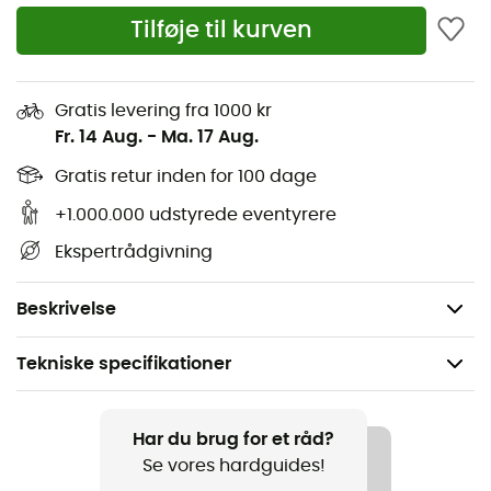
Opladningsindikator
Tilføje til kurven
USB-port til brug som oplader
Blinkende rødt lys (knap til at tænde det)
Gratis levering fra 1000 kr
Fr. 14 Aug.
-
Ma. 17 Aug.
IPX7 certificering: beskyttet mod virkningerne af
nedsænkning i saltvand og meget fugtige miljøer
Gratis retur inden for 100 dage
Batteriet er vandtæt og testet til at fungere i op til
+1.000.000 udstyrede eventyrere
30 minutter på en dybde af 1 m. Kræver ingen
Ekspertrådgivning
særlig vedligeholdelse efter nedsænkning
Vægt: 7,76 g
Beskrivelse
Tekniske specifikationer
Produkt
Icon Rechargeable Battery Kit
Har du brug for et råd?
Se vores hardguides!