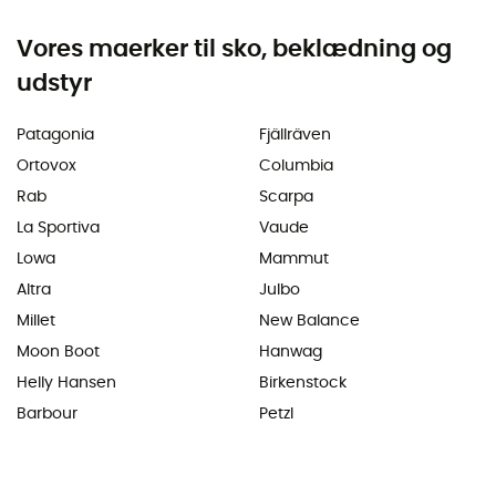
Vores maerker til sko, beklædning og
udstyr
Patagonia
Fjällräven
Ortovox
Columbia
Rab
Scarpa
La Sportiva
Vaude
Lowa
Mammut
Altra
Julbo
Millet
New Balance
Moon Boot
Hanwag
Helly Hansen
Birkenstock
Barbour
Petzl