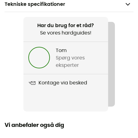
Tekniske specifikationer
Anbefales til
Vandreture / Trekking / Rejse
Har du brug for et råd?
Se vores hardguides!
Køn
Herre
Tom
Spørg vores
Vægt
eksperter
550 g
Kontage via besked
Produkt
Vidda Pro Ventilated Trousers
Vandtæthed
Vandafvisende
Vi anbefaler også dig
Vindjakke
Ja