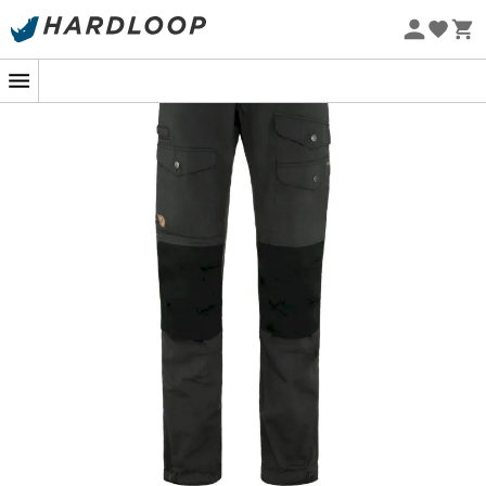
-5% Extra - Kode Summer5
Øko-fremstillet
På de stejle bjergstier eller under en vandretur i skoven
er
Vidda Pro Ventilated Trousers
til
mænd
fra
Fjällräven
din ideelle makker. Inspireret af den
legendariske Vidda Pro tilbyder denne reviderede