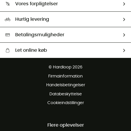
Returnering & Tilbagebetaling
Vores forpligtelser
HardGuides
Størrelsesguide
Vores foraftryk
Our ambassadors
Hurtig levering
Second hand
HardGreen Udvalg
Betalingsmuligheder
Let online køb
Gratis levering fra 1000 kr
© Hardloop 2026
Gratis retur inden for 100 dage
Firmainformation
Gratis Kundeservice
Handelsbetingelser
Databeskyttelse
Cookieindstillinger
Flere oplevelser