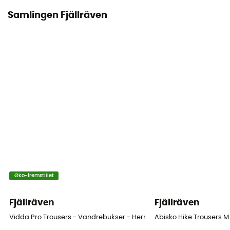
Samlingen Fjällräven
Øko-fremstillet
Fjällräven
Fjällräven
Vidda Pro Trousers - Vandrebukser - Herrer
Abisko Hike Trousers M