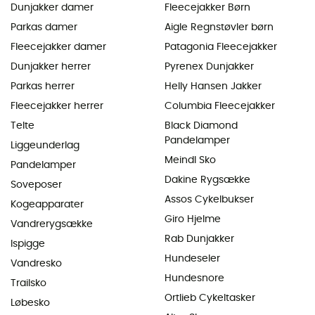
Dunjakker damer
Fleecejakker Børn
Parkas damer
Aigle Regnstøvler børn
Fleecejakker damer
Patagonia Fleecejakker
Dunjakker herrer
Pyrenex Dunjakker
Parkas herrer
Helly Hansen Jakker
Fleecejakker herrer
Columbia Fleecejakker
Telte
Black Diamond
Pandelamper
Liggeunderlag
Meindl Sko
Pandelamper
Dakine Rygsække
Soveposer
Assos Cykelbukser
Kogeapparater
Giro Hjelme
Vandrerygsække
Rab Dunjakker
Ispigge
Hundeseler
Vandresko
Hundesnore
Trailsko
Ortlieb Cykeltasker
Løbesko