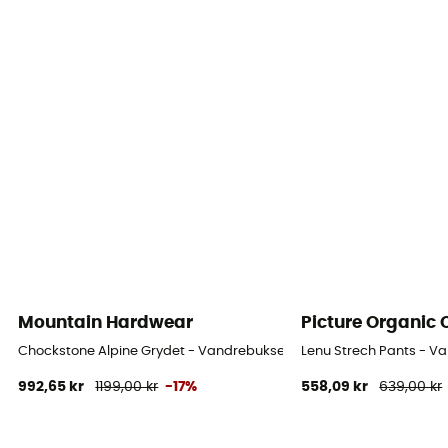
Snit
Standard
Label
Økologisk bomuld / Genanvendt / PFC-Free
Lukkesystem
Lynlås
Materialer
65% genanvendt polyamid, 24% polyester, 11% elastan
Mountain Hardwear
Picture Organic 
Chockstone Alpine Grydet - Vandrebukser Herrer
Lenu Strech Pants - Va
992,65 kr
1199,00 kr
-17%
558,09 kr
639,00 kr