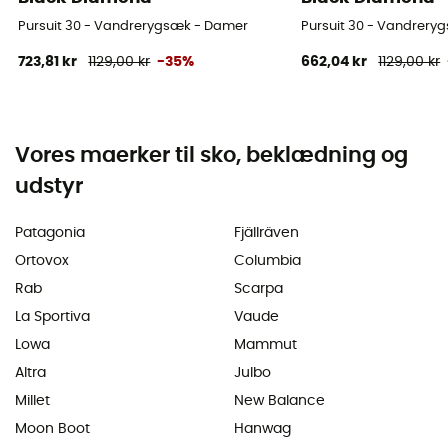
Pursuit 30 - Vandrerygsæk - Damer
Pursuit 30 - Vandrery
723,81 kr
1129,00 kr
-35%
662,04 kr
1129,00 kr
Vores maerker til sko, beklædning og
udstyr
Patagonia
Fjällräven
Ortovox
Columbia
Rab
Scarpa
La Sportiva
Vaude
Lowa
Mammut
Altra
Julbo
Millet
New Balance
Moon Boot
Hanwag