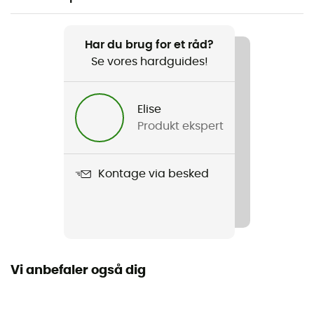
Anbefales til
Klatring / Multipitch-klatring / Bjergbestigning
Har du brug for et råd?
Se vores hardguides!
Vægt
456 g
Elise
Produkt ekspert
Produkt
Stopper Set Pro #1-13
Kontage via besked
Impact force
2 kN (1 - 2) / 5 kN (3) / 6 kN (4 - 5) / 10 kN (6 - 13)
Brugsanvisning
Se indlægssedlen
Vi anbefaler også dig
Personligt beskyttelsesudstyr
PPE - Category 3