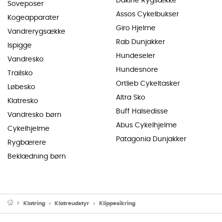
Dakine Rygsække
Soveposer
Assos Cykelbukser
Kogeapparater
Giro Hjelme
Vandrerygsække
Rab Dunjakker
Ispigge
Hundeseler
Vandresko
Hundesnore
Trailsko
Ortlieb Cykeltasker
Løbesko
Altra Sko
Klatresko
Buff Halsedisse
Vandresko børn
Abus Cykelhjelme
Cykelhjelme
Patagonia Dunjakker
Rygbærere
Beklædning børn
Klatring
Klatreudstyr
Klippesikring