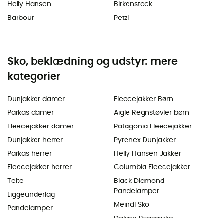
Helly Hansen
Birkenstock
Barbour
Petzl
Sko, beklædning og udstyr: mere
kategorier
Dunjakker damer
Fleecejakker Børn
Parkas damer
Aigle Regnstøvler børn
Fleecejakker damer
Patagonia Fleecejakker
Dunjakker herrer
Pyrenex Dunjakker
Parkas herrer
Helly Hansen Jakker
Fleecejakker herrer
Columbia Fleecejakker
Telte
Black Diamond
Pandelamper
Liggeunderlag
Meindl Sko
Pandelamper