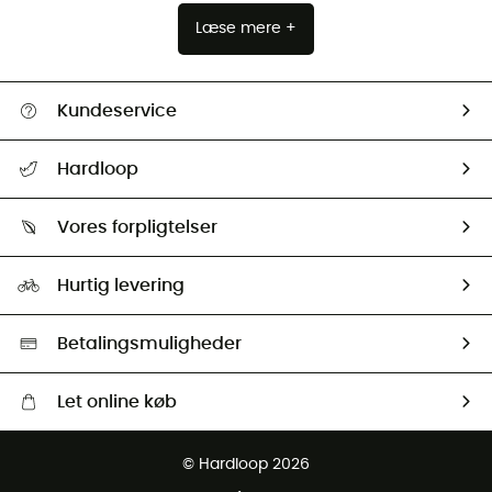
Læse mere +
Kundeservice
FAQs & hjælp
Hardloop
Følge min pakke
Om os
Returnering & Tilbagebetaling
Vores forpligtelser
HardGuides
Størrelsesguide
Vores foraftryk
Our ambassadors
Hurtig levering
Second hand
HardGreen Udvalg
Betalingsmuligheder
Let online køb
Gratis levering fra 1000 kr
© Hardloop 2026
Gratis retur inden for 100 dage